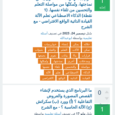
1
نمذجتها، وتُمكنّها من مواصلة التعلم
إجابة
والتحسين من تلقاء نفسها. (1
نقطة) الذكاء الاصطناعي تعلم الآلة
القيادة الذاتية الواقع الافتراضي - مع
الشرح
ديسمبر 24، 2025
سُئل
في تصنيف
أسئلة
تعليمية
بواسطة
ابوعبدالله
خلاله
يمكن
إنشاء
خوارزميات
تمكن
الآلات
التعلم
والقيام
بتنبؤات
قرارات
بناءً
بيانات
تقوم
بجمعها
ومدخلات
أخرى
نمذجتها،
وتُمكنّها
مواصلة
والتحسين
تلقاء
نفسها
الذكاء
الاصطناعي
تعلم
الآلة
القيادة
الذاتية
الواقع
الافتراضي
ما البرنامج الذي يستخدم لإنشاء
0
القصص المصورة والعروض
التفاعلية ؟ (أ) وورد (ب) سكراتش
تصويتات
(ج) الآلة الحاسبة ؟ - مع الشرح
1
مايو 17
سُئل
في تصنيف
أسئلة تعليمية
بواسطة