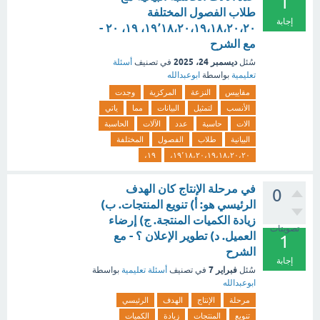
1
طلاب الفصول المختلفة
إجابة
١٩٬١٨،٢٠،١٩،١٨،٢٠،٢٠، ١٩، ٢٠ -
مع الشرح
ديسمبر 24، 2025
سُئل
في تصنيف
أسئلة
تعليمية
بواسطة
ابوعبدالله
مقاييس
النزعة
المركزية
وجدت
الأنسب
لتمثيل
البيانات
مما
ياتي
الات
حاسبة
عدد
الآلات
الحاسبة
البيانية
طلاب
الفصول
المختلفة
١٩،
١٩٬١٨،٢٠،١٩،١٨،٢٠،٢٠،
في مرحلة الإنتاج كان الهدف
0
الرئيسي هو: أ) تنويع المنتجات. ب)
زيادة الكميات المنتجة. ج) إرضاء
تصويتات
العميل. د) تطوير الإعلان ؟ - مع
1
الشرح
إجابة
فبراير 7
سُئل
في تصنيف
أسئلة تعليمية
بواسطة
ابوعبدالله
مرحلة
الإنتاج
الهدف
الرئيسي
تنويع
المنتجات
زيادة
الكميات