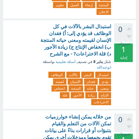
المنتجة
إرضاء
العميل
تطوير
الإعلان
استبدال البشر بالآلات في كل
0
الوظائف قد يؤدي إلى: أ) فقدان
الإنسان لقيمته ومعنى حياته المنتجة
تصويتات
ب) انخفاض الإنتاج ج) زيادة الأجور
1
د) قلة الاختراعات? - مع الشرح
إجابة
يناير 8
سُئل
في تصنيف
أسئلة تعليمية
بواسطة
ابوعبدالله
استبدال
البشر
بالآلات
الوظائف
يؤدي
فقدان
الإنسان
لقيمته
ومعنى
حياته
المنتجة
انخفاض
الإنتاج
زيادة
الأجور
قلة
الاختراعات
من خلاله يمكن إنشاء خوارزميات
0
تمكن الآلات من التعلم والقيام
بتنبؤات أو قرارات بناءً على بيانات
تصويتات
تقوم بجمعها ومدخلات أخرى يمكن