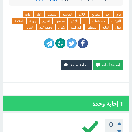
قام
أحد
مصانع
الآلات
الحاسبة
بسحب
الآلة
ذات
الترتيب
مضاعفات
الـ
الإنتاج
فحصها
لتقييم
جودة
المنتجة
فهل
النتائج
ستظهر
الدراسة
تكون
دقيقة؟مع
التبرير
1
إجابة وحدة
0