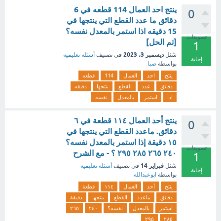
ينتج احد العمال 114 قطعه في 6
0
دقائق ما عدد القطع التي ينتجها في
15 دقيقه اذا استمر بالمعدل نفسه؟
تصويتات
[تم الحل]
1
ديسمبر 3، 2023
سُئل
في تصنيف
أسئلة تعليمية
إجابة
بواسطة
صبا
ينتج
احد
العمال
114
قطعه
دقائق
عدد
القطع
ينتجها
دقيقه
اذا
استمر
بالمعدل
نفسه
ينتج أحد العمال ١١٤ قطعة في ٦
0
دقائق. ماعدد القطع التي ينتجها في
١٥ دقيقة إذا استمر بالمعدل نفسه؟
تصويتات
٢٤٠ ٢٦٥ ٢٨٥ ٢٩٥ ؟ - مع الشرح
1
فبراير 14
سُئل
في تصنيف
أسئلة تعليمية
إجابة
بواسطة
ابوعبدالله
ينتج
أحد
العمال
١١٤
قطعة
دقائق
ماعدد
القطع
ينتجها
دقيقة
استمر
بالمعدل
نفسه؟
٢٤٠
٢٦٥
٢٩٥
٢٨٥