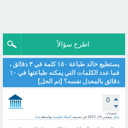
اطرح سؤالاً
يستطيع خالد طباعة ١٥٠ كلمة في ٣ دقائق ،
فما عدد الكلمات التي يمكنه طباعتها في ١٠
دقائق بالمعدل نفسه؟ [تم الحل]
0
تصويتات
سُئل
نوفمبر 24، 2023
في تصنيف
أسئلة تعليمية
بواسطة
صبا