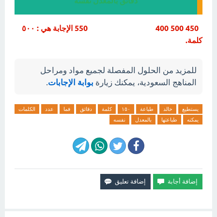
دقائق بالمعدل نفسه
450 500 400 550 الإجابة هي : ٥٠٠
كلمة.
للمزيد من الحلول المفصلة لجميع مواد ومراحل
المناهج السعودية، يمكنك زيارة
بوابة الإجابات
.
يستطيع
خالد
طباعة
١٥٠
كلمة
دقائق
فما
عدد
الكلمات
يمكنه
طباعتها
بالمعدل
نفسه