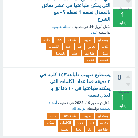
التي يمكن طباعتها في عشر دقائق
تصويتات
بالمعدل نفسه 1 نقطه ؟ - مع
1
الشرح
إجابة
أبريل 29
سُئل
في تصنيف
أسئلة تعليمية
بواسطة
عبود
يستطيع
صهيب
طباعة
153
كلمة
ثلاث
دقائق
فما
عدد
الكلمات
يمكن
طباعتها
عشر
بالمعدل
نفسه
نقطه
يستطيع صهيب طباعه١٥٣ كلمه في
0
٣ دقيقه فما عداد الكلمات التي
يمكنه طباعتها في ١٠ دقا ئق با
تصويتات
لعدل نفسه
1
ديسمبر 16، 2025
سُئل
في تصنيف
أسئلة
إجابة
تعليمية
بواسطة
ابوعبدالله
يستطيع
صهيب
طباعه١٥٣
كلمه
دقيقه
فما
عداد
الكلمات
يمكنه
طباعتها
دقا
لعدل
نفسه