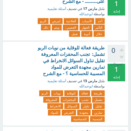
على.......... - مع الشرح
1
مارس 17
سُئل
في تصنيف
أسئلة تعليمية
إجابة
بواسطة
ابوعبدالله
أحد
الأسباب
العلاجية
لمرض
الربو
التأثير
الجهاز
العصبي،
ويتم
ذلك
خلال
أدوية
تعمل
طريقة فعالة للوقاية من نوبات الربو
0
تشمل: تجنب المحفزات المعروفة
تقليل تناول السوائل الانخراط في
تصويتات
تمارين مجهدة التعرض للمواد
1
المسببة للحساسية ؟ - مع الشرح
إجابة
مارس 13
سُئل
في تصنيف
أسئلة تعليمية
بواسطة
ابوعبدالله
طريقة
فعالة
للوقاية
نوبات
الربو
تشمل
تجنب
المحفزات
المعروفة
تقليل
تناول
السوائل
الانخراط
تمارين
مجهدة
التعرض
للمواد
المسببة
للحساسية