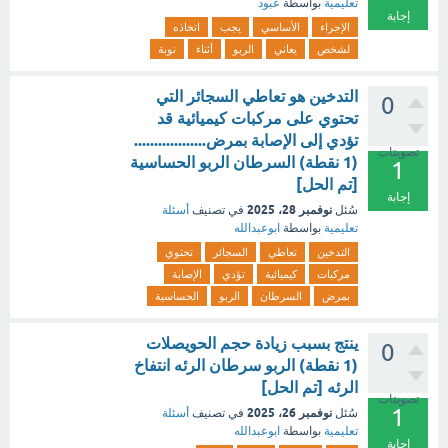
تعليمية
بواسطة
عبود
إجابة
الإجراء
الأساسي
يجب
اتخاذه
لشخص
يعاني
الربو
أثناء
نوبة
التدخين هو تعاطي السجائر التي
0
تحتوي على مركبات كيميائية قد
تؤدي إلى الإصابة بمرض..................
تصويتات
(1 نقطة) السرطان الربو الحساسية
1
[تم الحل]
إجابة
نوفمبر 28، 2025
سُئل
في تصنيف
أسئلة
تعليمية
بواسطة
ابوعبدالله
التدخين
تعاطي
السجائر
تحتوي
مركبات
كيميائية
تؤدي
الإصابة
بمرض
السرطان
الربو
الحساسية
ينتج بسبب زيادة حجم الحويصلات
0
(1 نقطة) الربو سرطان الرئه انتفاخ
الرئه [تم الحل]
تصويتات
1
نوفمبر 26، 2025
سُئل
في تصنيف
أسئلة
تعليمية
بواسطة
ابوعبدالله
إجابة