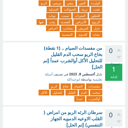
الواردة
النص
ينبغي
مرضى
الربو
تجنب
تربية
الحيوانات
المنزلية
العطور
المثيرات
تسبب
نوبات
الربوج
الأمراض
المعدية
يجب
فيها
عزل
المريض
يصاحب
أعراض
تشابه
العدوى
التنفسية
من مفسدات الصيام .. (1 نقطة)
0
بخاخ الربو سحب الدم القليل
للتحليل الأكل أوالشرب عمدآ [تم
تصويتات
الحل]
1
أغسطس 9، 2025
سُئل
في تصنيف
أسئلة
إجابة
تعليمية
بواسطة
ابوعبدالله
مفسدات
الصيام
بخاخ
الربو
سحب
الدم
القليل
للتحليل
الأكل
أوالشرب
عمدآ
سرطان الرئه الربو من امراض (
0
القلب الاوعيه الدمويه الجهاز
التنفسي) [تم الحل]