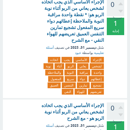
الإجراء الأساسي الذي يجب اتخاذه
0
لشخص يعاني من الربو أثناء نوبة
الربو هو: * نقطة واحدة مراقبة
تصويتات
النوبة والملاحظة إعطائهم دواء
1
سريع المفعول تشجيع تمارين
إجابة
التنفس العميق تعريضهم للهواء
النقي - مع الشرح
ديسمبر 31، 2025
سُئل
في تصنيف
أسئلة
تعليمية
بواسطة
عبود
الإجراء
الأساسي
يجب
اتخاذه
لشخص
يعاني
الربو
أثناء
نوبة
واحدة
مراقبة
النوبة
والملاحظة
إعطائهم
دواء
سريع
المفعول
تشجيع
تمارين
التنفس
العميق
تعريضهم
للهواء
النقي
الإجراء الأساسي الذي يجب اتخاذه
0
لشخص يعاني من الربو أثناء نوبة
الربو هو - مع الشرح
تصويتات
1
ديسمبر 31، 2025
سُئل
في تصنيف
أسئلة