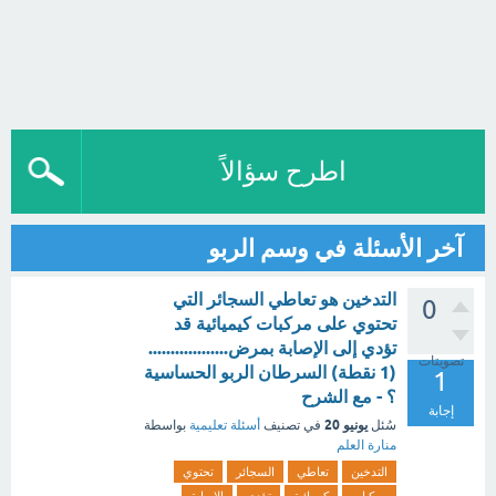
اطرح سؤالاً
آخر الأسئلة في وسم الربو
التدخين هو تعاطي السجائر التي
0
تحتوي على مركبات كيميائية قد
تؤدي إلى الإصابة بمرض..................
تصويتات
(1 نقطة) السرطان الربو الحساسية
1
؟ - مع الشرح
إجابة
يونيو 20
سُئل
في تصنيف
أسئلة تعليمية
بواسطة
منارة العلم
التدخين
تعاطي
السجائر
تحتوي