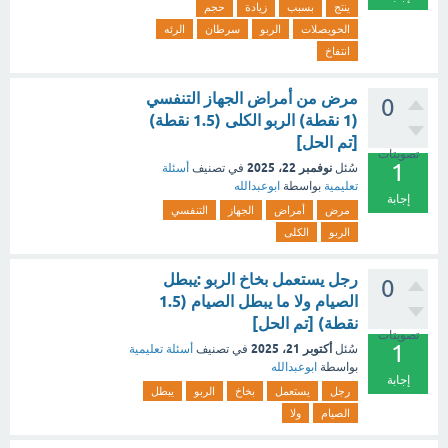
ينتج
بسبب
زيادة
حجم
الحويصلات
الربو
سرطان
الرئه
انتفاخ
مرض من أمراض الجهاز التنفسي
0
(1 نقطة) الربو الكلى (1.5 نقطة)
[تم الحل]
تصويتات
1
نوفمبر 22، 2025
سُئل
في تصنيف
أسئلة
تعليمية
بواسطة
ابوعبدالله
إجابة
مرض
أمراض
الجهاز
التنفسي
الربو
الكلى
رجل يستعمل بخاخ الربو :يبطل
0
الصيام ولا ما يبطل الصيام (1.5
نقطة) [تم الحل]
تصويتات
1
أكتوبر 21، 2025
سُئل
في تصنيف
أسئلة تعليمية
بواسطة
ابوعبدالله
إجابة
رجل
يستعمل
بخاخ
الربو
يبطل
الصيام
ولا