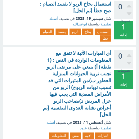
استعمال بخاخ الربو لا يفسد الصيام :
0
صح خطأ [تم الحل]
سبتمبر 19، 2025
سُئل
في تصنيف
أسئلة
تصويتات
تعليمية
بواسطة
ابوعبدالله
1
استعمال
بخاخ
الربو
يفسد
الصيام
إجابة
خطأ
أي العبارات الآتية لا تتفق مع
0
المعلومات الواردة في النص : (1
نقطة) أ) ينبغي على مرضى الربو
تصويتات
تجنب تربية الحيوانات المنزلية
1
العطور ب)من المثيرات التي قد
إجابة
تسبب نوبات الربوج) الربو من
الأمراض المعدية التي يجب فيها
عزل المريض د)يصاحب الربو
أعراض تشابه العدوى التنفسية [تم
الحل]
أغسطس 11، 2025
سُئل
في تصنيف
أسئلة
تعليمية
بواسطة
عبود
العبارات
الآتية
تتفق
المعلومات