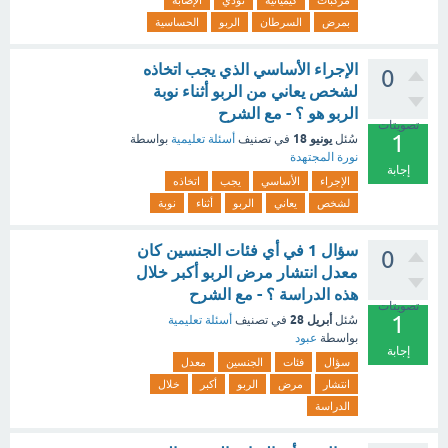
مركبات
كيميائية
تؤدي
الإصابة
بمرض
السرطان
الربو
الحساسية
الإجراء الأساسي الذي يجب اتخاذه
0
لشخص يعاني من الربو أثناء نوبة
الربو هو ؟ - مع الشرح
تصويتات
1
يونيو 18
سُئل
في تصنيف
أسئلة تعليمية
بواسطة
نورة المجتهدة
إجابة
الإجراء
الأساسي
يجب
اتخاذه
لشخص
يعاني
الربو
أثناء
نوبة
سؤال 1 في أي فئات الجنسين كان
0
معدل انتشار مرض الربو أكبر خلال
هذه الدراسة ؟ - مع الشرح
تصويتات
1
أبريل 28
سُئل
في تصنيف
أسئلة تعليمية
بواسطة
عبود
إجابة
سؤال
فئات
الجنسين
معدل
انتشار
مرض
الربو
أكبر
خلال
الدراسة