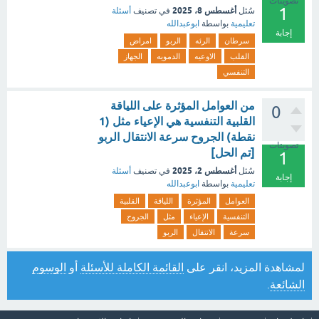
تصويتات
1
أغسطس 8، 2025
سُئل
في تصنيف
أسئلة
تعليمية
بواسطة
ابوعبدالله
إجابة
سرطان
الرئه
الربو
امراض
القلب
الاوعيه
الدمويه
الجهاز
التنفسي
من العوامل المؤثرة على اللياقة
0
القلبية التنفسية هي الإعياء مثل (1
نقطة) الجروح سرعة الانتقال الربو
تصويتات
[تم الحل]
1
أغسطس 2، 2025
سُئل
في تصنيف
أسئلة
إجابة
تعليمية
بواسطة
ابوعبدالله
العوامل
المؤثرة
اللياقة
القلبية
التنفسية
الإعياء
مثل
الجروح
سرعة
الانتقال
الربو
لمشاهدة المزيد، انقر على
القائمة الكاملة للأسئلة
أو
الوسوم
الشائعة
.