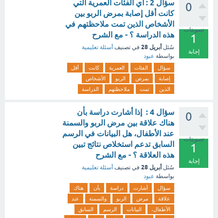
سؤال 2 : أي الفئات العمرية التي
0
كانت أقل إصابة بمرض الربو بين
الأشخاص الذين تمت ملاحظتهم في
تصويتات
هذه الدراسة ؟ - مع الشرح
1
أبريل 28
سُئل
في تصنيف
أسئلة تعليمية
إجابة
بواسطة
عبود
سؤال
الفئات
العمرية
كانت
أقل
إصابة
بمرض
الربو
الأشخاص
الذين
تمت
ملاحظتهم
الدراسة
سؤال 4 : إذا أشارت دراسة بأن
0
هناك علاقة بين مرض الربو والسمنة
عند الأطفال، هل البيانات في الرسم
تصويتات
السابق تدعم استخلاص نتائج تبين
1
هذه العلاقة ؟ - مع الشرح
إجابة
أبريل 28
سُئل
في تصنيف
أسئلة تعليمية
بواسطة
عبود
سؤال
أشارت
دراسة
بأن
هناك
علاقة
مرض
الربو
والسمنة
عند
الأطفال،
البيانات
الرسم
السابق