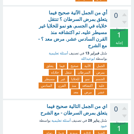
أي من الجمل الآتية صحيح فيما
0
يتعلق بمرض السرطان ؟ تنتقل
خلاياه في الجسم. هو نمو للخلايا غير
تصويتات
مسيطر عليه. تم اكتشافه منذ
1
القرن السادس عشر. مرض معد ؟ -
إجابة
مع الشرح
فبراير 13
سُئل
في تصنيف
أسئلة تعليمية
بواسطة
ابوعبدالله
الجمل
الآتية
صحيح
فيما
يتعلق
بمرض
السرطان
تنتقل
خلاياه
الجسم
نمو
للخلايا
غير
مسيطر
عليه
اكتشافه
منذ
القرن
السادس
عشر
مرض
معد
اي من الجمل التالية صحيح فيما
0
يتعلق بمرض السرطان - مع الشرح
يناير 28
سُئل
في تصنيف
أسئلة تعليمية
بواسطة
تصويتات
عبود
1
الجمل
التالية
صحيح
فيما
يتعلق