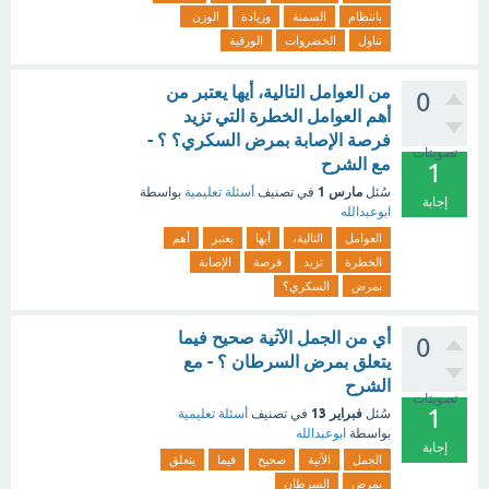
بانتظام
السمنة
وزيادة
الوزن
تناول
الخضروات
الورقية
من العوامل التالية، أيها يعتبر من
0
أهم العوامل الخطرة التي تزيد
فرصة الإصابة بمرض السكري؟ ؟ -
تصويتات
مع الشرح
1
مارس 1
سُئل
في تصنيف
أسئلة تعليمية
بواسطة
إجابة
ابوعبدالله
العوامل
التالية،
أيها
يعتبر
أهم
الخطرة
تزيد
فرصة
الإصابة
بمرض
السكري؟
أي من الجمل الآتية صحيح فيما
0
يتعلق بمرض السرطان ؟ - مع
الشرح
تصويتات
1
فبراير 13
سُئل
في تصنيف
أسئلة تعليمية
بواسطة
ابوعبدالله
إجابة
الجمل
الآتية
صحيح
فيما
يتعلق
بمرض
السرطان