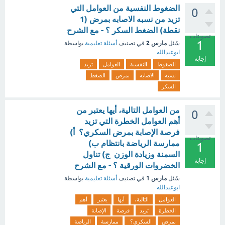
الضغوط النفسية من العوامل التي
0
تزيد من نسبه الاصابه بمرض (1
نقطة) الضغط السكر ؟ - مع الشرح
تصويتات
1
مارس 2
سُئل
في تصنيف
أسئلة تعليمية
بواسطة
ابوعبدالله
إجابة
الضغوط
النفسية
العوامل
تزيد
نسبه
الاصابه
بمرض
الضغط
السكر
من العوامل التالية، أيها يعتبر من
0
أهم العوامل الخطرة التي تزيد
فرصة الإصابة بمرض السكري؟ أ)
تصويتات
ممارسة الرياضة بانتظام ب)
1
السمنة وزيادة الوزن ج) تناول
إجابة
الخضروات الورقية ؟ - مع الشرح
مارس 1
سُئل
في تصنيف
أسئلة تعليمية
بواسطة
ابوعبدالله
العوامل
التالية،
أيها
يعتبر
أهم
الخطرة
تزيد
فرصة
الإصابة
بمرض
السكري؟
ممارسة
الرياضة