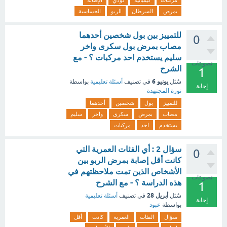
مركبات
كيميائية
تؤدي
الإصابة
بمرض
السرطان
الربو
الحساسية
للتمييز بين بول شخصين أحدهما
0
مصاب بمرض بول سكرى واخر
سليم يستخدم احد مركبات ؟ - مع
تصويتات
الشرح
1
يونيو 6
سُئل
في تصنيف
أسئلة تعليمية
بواسطة
إجابة
نورة المجتهدة
للتمييز
بول
شخصين
أحدهما
مصاب
بمرض
سكرى
واخر
سليم
يستخدم
احد
مركبات
سؤال 2 : أي الفئات العمرية التي
0
كانت أقل إصابة بمرض الربو بين
الأشخاص الذين تمت ملاحظتهم في
تصويتات
هذه الدراسة ؟ - مع الشرح
1
أبريل 28
سُئل
في تصنيف
أسئلة تعليمية
إجابة
بواسطة
عبود
سؤال
الفئات
العمرية
كانت
أقل