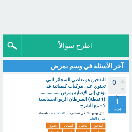
اطرح سؤالاً
آخر الأسئلة في وسم بمرض
التدخين هو تعاطي السجائر التي
0
تحتوي على مركبات كيميائية قد
تؤدي إلى الإصابة بمرض..................
تصويتات
(1 نقطة) السرطان الربو الحساسية
1
؟ - مع الشرح
إجابة
يونيو 20
سُئل
في تصنيف
أسئلة تعليمية
بواسطة
منارة العلم
التدخين
تعاطي
السجائر
تحتوي