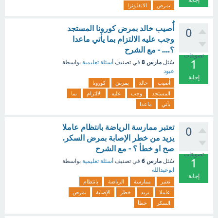
إجابة
بمرض
الانفلونزا
أُُصيب خالد بمرض كورونا المستجد
0
وجب عليه الالتزام بما يأتي ماعدا
؟.... - مع الشرح
تصويتات
1
مارس 8
سُئل
في تصنيف
أسئلة تعليمية
بواسطة
عبود
إجابة
أُُصيب
خالد
بمرض
كورونا
المستجد
وجب
عليه
الالتزام
بما
يأتي
ماعدا
تعتبر ممارسة الرياضة بانتظام عاملا
0
يزيد من خطر الإصابة بمرض السكر.
صح او خطأ ؟ - مع الشرح
تصويتات
1
مارس 6
سُئل
في تصنيف
أسئلة تعليمية
بواسطة
ابوعبدالله
إجابة
تعتبر
ممارسة
الرياضة
بانتظام
عاملا
يزيد
خطر
الإصابة
بمرض
السكر
خطأ