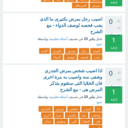
إجابة
بمرض
السرطان
اصيب رجل بمرض بكتيرى ما الذى
0
يجب فحصه لوصف الدواء - مع
الشرح
تصويتات
1
يناير 25
سُئل
في تصنيف
أسئلة تعليمية
بواسطة
عبود
إجابة
اصيب
رجل
بمرض
بكتيرى
الذى
يجب
فحصه
لوصف
الدواء
اذا اصيب شخص بمرض الجدرى
0
وشفى منه واصيب به مرة اخرى
فان الخلايا التى ستقوم بتذكر
تصويتات
المرض هى - مع الشرح
1
يناير 23
سُئل
في تصنيف
أسئلة تعليمية
بواسطة
إجابة
عبود
اذا
اصيب
شخص
بمرض
الجدرى
وشفى
منه
واصيب
مرة
اخرى
فان
الخلايا
التى
ستقوم
بتذكر
المرض