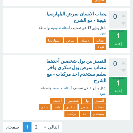
يصاب الانسان بمرض البلهارسيا
0
نتيجة - مع الشرح
يناير 17
سُئل
في تصنيف
أسئلة تعليمية
بواسطة
تصويتات
عبود
1
يصاب
الانسان
بمرض
البلهارسيا
إجابة
نتيجة
للتمييز بين بول شخصين أحدهما
0
مصاب بمرض بول سكرى واخر
سليم يستخدم احد مركبات - مع
تصويتات
الشرح
1
يناير 2
سُئل
في تصنيف
أسئلة تعليمية
بواسطة
إجابة
عبود
للتمييز
بول
شخصين
أحدهما
مصاب
بمرض
سكرى
واخر
سليم
يستخدم
احد
مركبات
التالي »
2
1
صفحة: