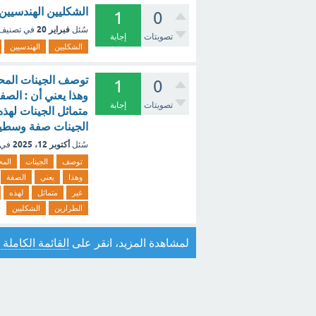
الشكليين الهندسيين 
1
0
فبراير 20
سُئل
في تصنيف
تصويتات
إجابة
الشكليين
الهندسيين
1
0
وهذا يعني أن : الصف
تصويتات
إجابة
متماثل الجينات لهذ
الجينات صفة وسطية 
أكتوبر 12، 2025
سُئل
في 
توصف
الجينات
المح
وهذا
يعني
الصفة
غير
متماثل
لهذه
الطرازين
الشكليين
لمشاهدة المزيد، انقر على
القائمة الكاملة 