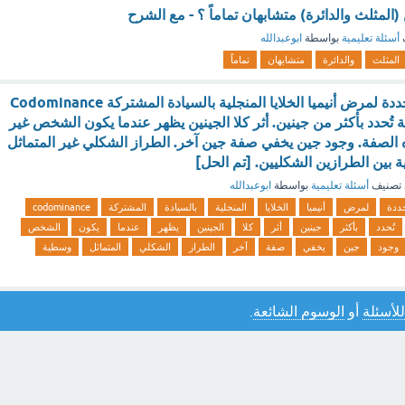
(المثلث والدائرة) متشابهان تماماً ؟ - مع الشرح
أسئلة تعليمية
بواسطة
ابوعبدالله
المثلث
والدائرة
متشابهان
تماماً
توصف الجينات المحددة لمرض أنيميا الخلايا المنجلية بالسيادة المشتركة Codominance
ة تُحدد بأكثر من جينين. أثر كلا الجينين يظهر عندما يكون الشخص غير
ه الصفة. وجود جين يخفي صفة جين آخر. الطراز الشكلي غير المتماثل
بين الطرازين الشكليين. [تم الحل]
تصنيف
أسئلة تعليمية
بواسطة
ابوعبدالله
ددة
لمرض
أنيميا
الخلايا
المنجلية
بالسيادة
المشتركة
codominance
تُحدد
بأكثر
جينين
أثر
كلا
الجينين
يظهر
عندما
يكون
الشخص
وجود
جين
يخفي
صفة
آخر
الطراز
الشكلي
المتماثل
وسطية
للأسئلة
أو
الوسوم الشائعة
.