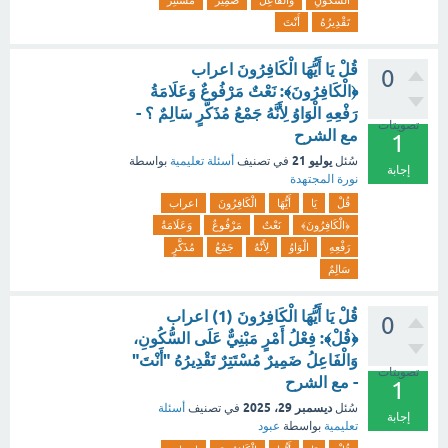
السُّكُونِ
وَالْفَاعِلُ
ضَمِيرٌ
مُسْتَتِرٌ
تَقْدِيرُهُ
أَنْتَ
قُلْ يَا أَيُّهَا الْكَافِرُونَ اعراب
0
﴿الْكَافِرُونَ﴾: نَعْتٌ مَرْفُوعٌ وَعَلَامَةُ
رَفْعِهِ الْوَاوُ لِأَنَّهُ جَمْعُ مُذَكَّرٍ سَالِمٌ ؟ -
تصويتات
مع الشرح
1
يوليو 21
سُئل
في تصنيف
أسئلة تعليمية
بواسطة
إجابة
نورة المجتهدة
قُلْ
يَا
أَيُّهَا
الْكَافِرُونَ
اعراب
﴿الْكَافِرُونَ﴾
نَعْتٌ
مَرْفُوعٌ
وَعَلَامَةُ
رَفْعِهِ
الْوَاوُ
لِأَنَّهُ
جَمْعُ
مُذَكَّرٍ
سَالِمٌ
قُلْ يَا أَيُّهَا الْكَافِرُونَ (1) اعراب
0
﴿قُلْ﴾: فِعْلُ أَمْرٍ مَبْنِيٌّ عَلَى السُّكُونِ،
وَالْفَاعِلُ ضَمِيرٌ مُسْتَتِرٌ تَقْدِيرُهُ "أَنْتَ"
تصويتات
- مع الشرح
1
ديسمبر 29، 2025
سُئل
في تصنيف
أسئلة
إجابة
تعليمية
بواسطة
عبود