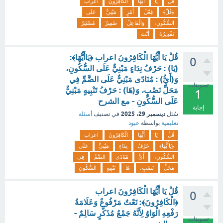
قُلْ
يَا
أَيُّهَا
الْكَافِرُونَ
اعراب
﴿قُلْ﴾
فِعْلُ
أَمْرٍ
مَبْنِيٌّ
عَلَى
السُّكُونِ،
وَالْفَاعِلُ
ضَمِيرٌ
مُسْتَتِرٌ
تَقْدِيرُهُ
أَنْتَ
قُلْ يَا أَيُّهَا الْكَافِرُونَ اعراب ﴿يَاأَيُّهَا﴾:
0
(يَا) : حَرْفُ نِدَاءٍ مَبْنِيٌّ عَلَى السُّكُونِ،
وَ(أَيُّ) : مُنَادًى مَبْنِيٌّ عَلَى الضَّمِّ فِي
تصويتات
مَحَلِّ نَصْبٍ، وَ(هَا) : حَرْفُ تَنْبِيهٍ مَبْنِيٌّ
1
عَلَى السُّكُونِ - مع الشرح
إجابة
ديسمبر 29، 2025
سُئل
في تصنيف
أسئلة
تعليمية
بواسطة
عبود
قُلْ
يَا
أَيُّهَا
الْكَافِرُونَ
اعراب
﴿يَاأَيُّهَا﴾
حَرْفُ
نِدَاءٍ
مَبْنِيٌّ
عَلَى
السُّكُونِ،
أَيُّ
مُنَادًى
الضَّمِّ
فِي
مَحَلِّ
نَصْبٍ،
هَا
تَنْبِيهٍ
السُّكُونِ
قُلْ يَا أَيُّهَا الْكَافِرُونَ اعراب
0
﴿الْكَافِرُونَ﴾: نَعْتٌ مَرْفُوعٌ وَعَلَامَةُ
رَفْعِهِ الْوَاوُ لِأَنَّهُ جَمْعُ مُذَكَّرٍ سَالِمٌ -
تصويتات