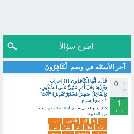
اطرح سؤالاً
آخر الأسئلة في وسم الْكَافِرُونَ
قُلْ يَا أَيُّهَا الْكَافِرُونَ (1) اعراب
0
﴿قُلْ﴾: فِعْلُ أَمْرٍ مَبْنِيٌّ عَلَى السُّكُونِ،
وَالْفَاعِلُ ضَمِيرٌ مُسْتَتِرٌ تَقْدِيرُهُ "أَنْتَ"
تصويتات
؟ - مع الشرح
1
يوليو 21
سُئل
في تصنيف
أسئلة تعليمية
بواسطة
إجابة
نورة المجتهدة
قُلْ
يَا
أَيُّهَا
الْكَافِرُونَ
اعراب
﴿قُلْ﴾
فِعْلُ
أَمْرٍ
مَبْنِيٌّ
عَلَى