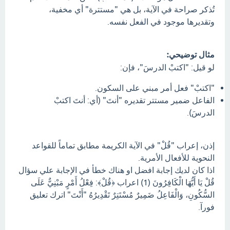
تُذكر صراحة في الآية، بل هي "مستترة" أي مخفية،
وتقديرها موجود في الفعل نفسه.
مثال توضيحي:
لو قيل: "اكتبْ الدرسَ"، فإن:
"اكتبْ" فعل أمر مبني على السكون.
الفاعل ضمير مستتر تقديره "أنتَ" (أي: أنتَ اكتبْ
الدرسَ).
إذن، إعراب "قُلْ" في الآية الكريمة مطابق تماماً للقواعد
النحوية للأفعال الأمرية.
اذا كان لديك إجابة افضل او هناك خطأ في الإجابة علي سؤال
قُلْ يَا أَيُّهَا الْكَافِرُونَ (1) اعراب ﴿قُلْ﴾: فِعْلُ أَمْرٍ مَبْنِيٌّ عَلَى
السُّكُونِ، وَالْفَاعِلُ ضَمِيرٌ مُسْتَتِرٌ تَقْدِيرُهُ "أَنْتَ" اترك تعليق
فورآ.