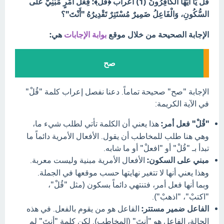
قُلْ يَا أَيُّهَا الْكَافِرُونَ (1) اعراب ﴿قُلْ﴾: فِعْلُ أَمْرٍ مَبْنِيٌّ عَلَى
السُّكُونِ، وَالْفَاعِلُ ضَمِيرٌ مُسْتَتِرٌ تَقْدِيرُهُ "أَنْتَ"؟
الإجابة الصحيحة من خلال موقع
بوابة الإجابات
هي:
صح
الإجابة "صح" صحيحة تماماً. دعنا نفصل إعراب كلمة "قُلْ"
في الآية الكريمة:
"قُلْ" فعل أمر:
هذا يعني أن الكلمة تأتي لطلب شيء ما،
وهي هنا طلب للمخاطب أن يقول. الأفعال الأمرية دائماً ما
تبدأ بـ "قُلْ" أو "افعلْ" أو ما شابه.
مبني على السكون:
الأفعال الأمرية مبنية وليست معربة.
وهذا يعني أنها لا تتغير نهايتها حسب موقعها في الجملة.
وبما أنها فعل أمر، فتنتهي دائماً بسكون (مثل "قُلْ"،
"اكتبْ"، "اذهبْ").
الفاعل ضمير مستتر:
الفاعل هو من يقوم بالفعل. في هذه
الحالة، الفاعل هو "أنتَ" (المخاطب). لكن كلمة "أنتَ" لم