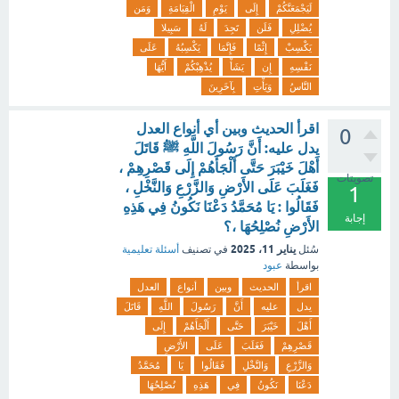
لَيَجْمَعَنَّكُمْ
إِلَى
يَوْمِ
الْقِيَامَةِ
وَمَن
يُضْلِلِ
فَلَن
تَجِدَ
لَهُ
سَبِيلا
يَكْسِبْ
إِثْمًا
فَإِنَّمَا
يَكْسِبُهُ
عَلَى
نَفْسِهِ
إِن
يَشَأْ
يُذْهِبْكُمْ
أَيُّهَا
النَّاسُ
وَيَأْتِ
بِآخَرِينَ
اقرأ الحديث وبين أي أنواع العدل
0
يدل عليه: أَنَّ رَسُولَ اللَّهِ ﷺ قَاتَلَ
أَهْلَ خَيْبَرَ حَتَّى أَلْجَأَهُمْ إِلَى قَصْرِهِمْ ،
تصويتات
فَغَلَبَ عَلَى الأَرْضِ وَالزَّرْعِ وَالنَّخْلِ ،
1
فَقَالُوا : يَا مُحَمَّدُ دَعْنَا نَكُونُ فِي هَذِهِ
إجابة
الأَرْضِ نُصْلِحُهَا ،؟
يناير 11، 2025
سُئل
في تصنيف
أسئلة تعليمية
بواسطة
عبود
اقرأ
الحديث
وبين
أنواع
العدل
يدل
عليه
أَنَّ
رَسُولَ
اللَّهِ
قَاتَلَ
أَهْلَ
خَيْبَرَ
حَتَّى
أَلْجَأَهُمْ
إِلَى
قَصْرِهِمْ
فَغَلَبَ
عَلَى
الأَرْضِ
وَالزَّرْعِ
وَالنَّخْلِ
فَقَالُوا
يَا
مُحَمَّدُ
دَعْنَا
نَكُونُ
فِي
هَذِهِ
نُصْلِحُهَا