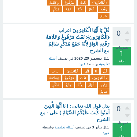
﴿الْكَافِرُونَ﴾
نَعْتٌ
مَرْفُوعٌ
وَعَلَامَةُ
رَفْعِهِ
الْوَاوُ
لِأَنَّهُ
جَمْعُ
مُذَكَّرٍ
سَالِمٌ
قُلْ يَا أَيُّهَا الْكَافِرُونَ اعراب
0
﴿الْكَافِرُونَ﴾: نَعْتٌ مَرْفُوعٌ وَعَلَامَةُ
رَفْعِهِ الْوَاوُ لِأَنَّهُ جَمْعُ مُذَكَّرٍ سَالِمٌ -
تصويتات
مع الشرح
1
ديسمبر 29، 2025
سُئل
في تصنيف
أسئلة
إجابة
تعليمية
بواسطة
عبود
قُلْ
يَا
أَيُّهَا
الْكَافِرُونَ
اعراب
﴿الْكَافِرُونَ﴾
نَعْتٌ
مَرْفُوعٌ
وَعَلَامَةُ
رَفْعِهِ
الْوَاوُ
لِأَنَّهُ
جَمْعُ
مُذَكَّرٍ
سَالِمٌ
يدل قول الله تعالى : ( يَا أَيُّهَا الَّذِينَ
0
آمَنُوا كُتِبَ عَلَيْكُمُ الصِّيَامُ ) على - مع
الشرح
تصويتات
1
يناير 3
سُئل
في تصنيف
أسئلة تعليمية
بواسطة
عبود
إجابة