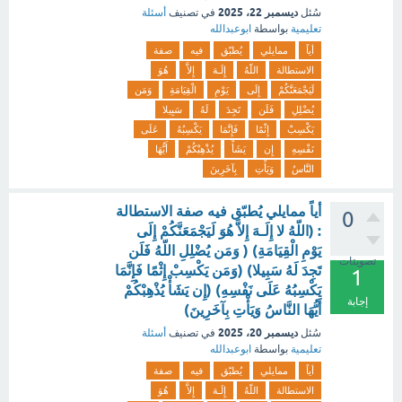
ديسمبر 22، 2025
سُئل
في تصنيف
أسئلة
تعليمية
بواسطة
ابوعبدالله
أياً
ممايلي
يُطبّق
فيه
صفة
الاستطالة
اللّهُ
إِلَـهَ
إِلاَّ
هُوَ
لَيَجْمَعَنَّكُمْ
إِلَى
يَوْمِ
الْقِيَامَةِ
وَمَن
يُضْلِلِ
فَلَن
تَجِدَ
لَهُ
سَبِيلا
يَكْسِبْ
إِثْمًا
فَإِنَّمَا
يَكْسِبُهُ
عَلَى
نَفْسِهِ
إِن
يَشَأْ
يُذْهِبْكُمْ
أَيُّهَا
النَّاسُ
وَيَأْتِ
بِآخَرِينَ
أياً ممايلي يُطبّق فيه صفة الاستطالة
0
: (اللّهُ لا إِلَـهَ إِلاَّ هُوَ لَيَجْمَعَنَّكُمْ إِلَى
يَوْمِ الْقِيَامَةِ) ( وَمَن يُضْلِلِ اللّهُ فَلَن
تصويتات
تَجِدَ لَهُ سَبِيلا) (وَمَن يَكْسِبْ إِثْمًا فَإِنَّمَا
1
يَكْسِبُهُ عَلَى نَفْسِهِ) (إِن يَشَأْ يُذْهِبْكُمْ
إجابة
أَيُّهَا النَّاسُ وَيَأْتِ بِآخَرِينَ)
ديسمبر 20، 2025
سُئل
في تصنيف
أسئلة
تعليمية
بواسطة
ابوعبدالله
أياً
ممايلي
يُطبّق
فيه
صفة
الاستطالة
اللّهُ
إِلَـهَ
إِلاَّ
هُوَ