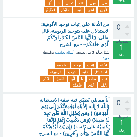
يدل
قول
الله
تعالى
يَا
أَيُّهَا
الَّذِينَ
آمَنُوا
كُتِبَ
عَلَيْكُمُ
الصِّيَامُ
من الأدلة على إثبات توحيد الألوهية:
0
الاستدلال عليه بتوحيد الربوبية، قال
تعالى: (يَا أَيُّهَا النَّاسُ اعْبُدُوا رَبَّكُمُ
تصويتات
الَّذِي خَلَقَكُمْ~ - مع الشرح
1
يناير 3
سُئل
في تصنيف
أسئلة تعليمية
بواسطة
إجابة
عبود
الأدلة
إثبات
توحيد
الألوهية
الاستدلال
عليه
بتوحيد
الربوبية،
قال
تعالى
يَا
أَيُّهَا
النَّاسُ
اعْبُدُوا
رَبَّكُمُ
الَّذِي
خَلَقَكُمْ
أياً ممايلي يُطبّق فيه صفة الاستطالة
0
(اللّهُ لا إِلَـهَ إِلاَّ هُوَ لَيَجْمَعَنَّكُمْ إِلَى يَوْمِ
الْقِيَامَةِ) ( وَمَن يُضْلِلِ اللّهُ فَلَن تَجِدَ
تصويتات
لَهُ سَبِيلا) (وَمَن يَكْسِبْ إِثْمًا فَإِنَّمَا
1
يَكْسِبُهُ عَلَى نَفْسِهِ) (إِن يَشَأْ يُذْهِبْكُمْ
إجابة
أَيُّهَا النَّاسُ وَيَأْتِ بِآخَرِينَ) - مع الشرح