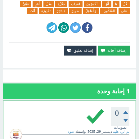
قُلْ
يَا
أَيُّهَا
الْكَافِرُونَ
اعراب
﴿قُلْ﴾
فِعْلُ
أَمْرٍ
مَبْنِيٌّ
عَلَى
السُّكُونِ،
وَالْفَاعِلُ
ضَمِيرٌ
مُسْتَتِرٌ
تَقْدِيرُهُ
أَنْتَ
1
إجابة وحدة
0
تصويتات
تم الرد عليه
ديسمبر 29، 2025
بواسطة
عبود