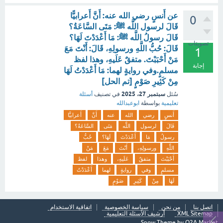
عن أَنسٍ رضي الله عنه: أَنَّ أَعرابيًّا
0
قَالَ لرسول اللَّه ﷺ: مَتَى السَّاعَةُ؟
قَالَ رسولُ اللَّه ﷺ: مَا أَعْدَدْتَ لَهَا؟
تصويتات
قَالَ: حُبُّ اللَّهِ ورسولِهِ، قَالَ: أَنْتَ مَعَ
1
مَنْ أَحْبَبْتَ. متفقٌ عَلَيهِ، وهذا لفظ
إجابة
مسلمٍ.وفي روايةٍ لهما: مَا أَعْدَدْتُ لَهَا
مِنْ كَثِيرِ صَوْمٍ [تم الحل]
سبتمبر 27، 2025
سُئل
في تصنيف
أسئلة
تعليمية
بواسطة
ابوعبدالله
أَنسٍ
رضي
الله
عنه
أَنَّ
أَعرابيًّا
قَالَ
لرسول
اللَّه
مَتَى
السَّاعَةُ؟
رسولُ
مَا
أَعْدَدْتَ
لَهَا؟
حُبُّ
اللَّهِ
ورسولِهِ،
أَنْتَ
مَعَ
مَنْ
أَحْبَبْتَ
متفقٌ
عَلَيهِ،
وهذا
لفظ
مسلمٍ
وفي
روايةٍ
لهما
أَعْدَدْتُ
لَهَا
مِنْ
كَثِيرِ
صَوْمٍ
اتصل بنا
من نحن
سياسة الخصوصية
اتفاقية الاستخدام
XML Sitemap
أرشيف الأسئلة التعليمية
Snow Theme by
Q2A Market