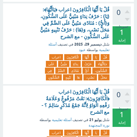
قُلْ يَا أَيُّهَا الْكَافِرُونَ اعراب ﴿يَاأَيُّهَا﴾:
0
(يَا) : حَرْفُ نِدَاءٍ مَبْنِيٌّ عَلَى السُّكُونِ،
وَ(أَيُّ) : مُنَادًى مَبْنِيٌّ عَلَى الضَّمِّ فِي
تصويتات
مَحَلِّ نَصْبٍ، وَ(هَا) : حَرْفُ تَنْبِيهٍ مَبْنِيٌّ
1
عَلَى السُّكُونِ - مع الشرح
إجابة
ديسمبر 29، 2025
سُئل
في تصنيف
أسئلة
تعليمية
بواسطة
عبود
قُلْ
يَا
أَيُّهَا
الْكَافِرُونَ
اعراب
﴿يَاأَيُّهَا﴾
حَرْفُ
نِدَاءٍ
مَبْنِيٌّ
عَلَى
السُّكُونِ،
أَيُّ
مُنَادًى
الضَّمِّ
فِي
مَحَلِّ
نَصْبٍ،
هَا
تَنْبِيهٍ
السُّكُونِ
قُلْ يَا أَيُّهَا الْكَافِرُونَ اعراب
0
﴿الْكَافِرُونَ﴾: نَعْتٌ مَرْفُوعٌ وَعَلَامَةُ
رَفْعِهِ الْوَاوُ لِأَنَّهُ جَمْعُ مُذَكَّرٍ سَالِمٌ ؟ -
تصويتات
مع الشرح
1
يوليو 21
سُئل
في تصنيف
أسئلة تعليمية
بواسطة
إجابة
نورة المجتهدة
قُلْ
يَا
أَيُّهَا
الْكَافِرُونَ
اعراب