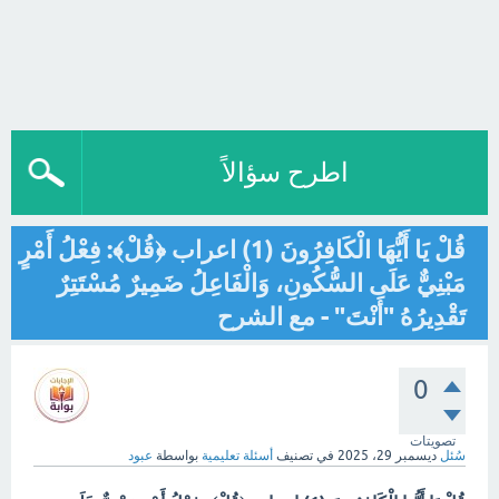
اطرح سؤالاً
قُلْ يَا أَيُّهَا الْكَافِرُونَ (1) اعراب ﴿قُلْ﴾: فِعْلُ أَمْرٍ
مَبْنِيٌّ عَلَى السُّكُونِ، وَالْفَاعِلُ ضَمِيرٌ مُسْتَتِرٌ
تَقْدِيرُهُ "أَنْتَ" - مع الشرح
0
تصويتات
سُئل
ديسمبر 29، 2025
في تصنيف
أسئلة تعليمية
بواسطة
عبود