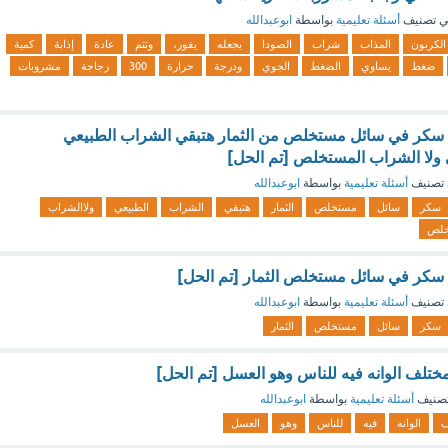
 تصنيف
أسئلة تعليمية
بواسطة
ابوعبدالله
الكربون
المذاب
شراب
الصودا
يجعله
يفور،
وتتم
عادة
إذابة
كمية
ضغط
يساوي
الضغط
الجوي
ودرجة
حرارة
300
زجاجة
مشروبات
ة سكر في سائل مستخلص من الثمار هتبقي الشراب الطبيعي
 ولا الشراب المستخلص [تم الحل]
تصنيف
أسئلة تعليمية
بواسطة
ابوعبدالله
سكر
سائل
مستخلص
الثمار
هتبقي
الشراب
الطبيعي
ولاالشراب
خلص
 سكر في سائل مستخلص الثمار [تم الحل]
تصنيف
أسئلة تعليمية
بواسطة
ابوعبدالله
سكر
سائل
مستخلص
الثمار
لف الوانه فيه للناس وهو العسل [تم الحل]
صنيف
أسئلة تعليمية
بواسطة
ابوعبدالله
ف
الوانه
فيه
للناس
وهو
العسل