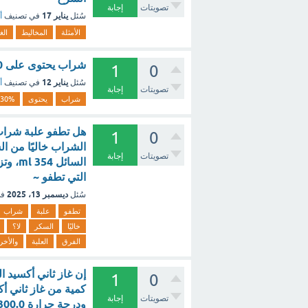
تصويتات
إجابة
يناير 17
سُئل
في تصنيف
أ
الأمثلة
المخاليط
الغ
شراب يحتوى على 30% من العصير تكون نسبة الماء والمواد الاخرى - مع الشرح
1
0
يناير 12
سُئل
في تصنيف
أ
تصويتات
إجابة
شراب
يحتوى
30%
هل تطفو علبة شراب 
1
0
الشراب خاليًا من 
تصويتات
إجابة
السائ
التي تطفو ~
ديسمبر 13، 2025
سُئل
في
تطفو
علبة
شراب
خاليًا
السكر
لا؟
الفرق
العلبة
والأخر
1
0
تصويتات
إجابة
ودرجة حرارة K 300.0 في زجاجة مشروبات غازية سعتها 2~