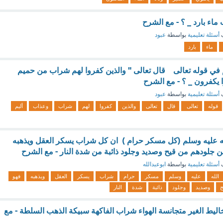
ماء بارد _ ؟ - مع الشرح
ف
أسئلة تعليمية
بواسطة
عبود
ماء
بارد
 في قوله تعالى قال تعالى " والذين كفروا لهم شراب من حميم
ا يكفرون _ ؟ - مع الشرح
ف
أسئلة تعليمية
بواسطة
عبود
قوله
تعالى
قال
تعالى
والذين
كفروا
لهم
شراب
وعذاب
أليم
ه عليه وسلم (كل مسكر حرام ) ان كل شراب يسكر العقل ويذهبه
 جلودهم من قيح وصديد وجلود ذائبة من شدة النار - مع الشرح
ف
أسئلة تعليمية
بواسطة
ابوعبدالله
الله
عليه
وسلم
مسكر
حرام
شراب
يسكر
العقل
ويذهبه
فهو
ح
وصديد
وجلود
ذائبة
شدة
النار
خاليط الغير متجانسة الهواء شراب الفاكهة سبيكة الذهب السلطة - مع