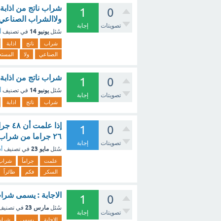
شراب ناتج من اذاب
1
0
ولاالشراب الصناعي
تصويتات
إجابة
يونيو 14
سُئل
في تصنيف
أ
شراب
ناتج
اذابة
الصناعي
ولا
المست
شراب ناتج من اذاب
1
0
يونيو 14
سُئل
في تصنيف
أ
تصويتات
إجابة
شراب
ناتج
اذابة
إذا ع
1
0
٢٦ جراما من شراب السكر، فكم طائراً تكفي هذه الكمية ؟ - مع الشرح
تصويتات
إجابة
مايو 23
سُئل
في تصنيف
أس
علمت
جراماً
شراب
السكر
فكم
طائراً
الاجابة : يسمى شراب يحتوي 10 من عصير و90 من الماء
1
0
مارس 23
سُئل
في تصني
تصويتات
إجابة
الاجابة
يسمى
شرا