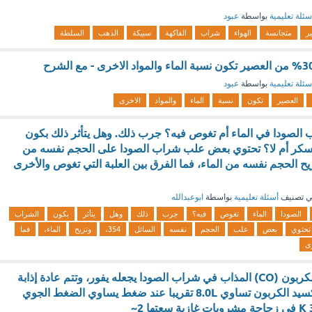
سئلة تعليمية
بواسطة
عبود
ير
متجانسة
الهواء
شراب
الفاكهة
سبيكة
الذهب
السلطة
سئلة تعليمية
بواسطة
عبود
العصير
تكون
نسبة
الماء
والمواد
الاخرى
الصودا في الماء أم تغوص فيه؟ جرب ذلك. وهل يتأثر ذلك بكون
السكر أم لا؟ تحتوي بعض علب شراب الصودا على الحجم نفسه من
ل ml 354، وتزيح الحجم نفسه من الماء، فما الفرق بين العلبة التي تغوص والأخرى
 تصنيف
أسئلة تعليمية
بواسطة
ابوعبدالله
الصودا
الماء
تغوص
فيه؟
جرب
ذلك
وهل
يتأثر
بكون
الشراب
تحتوي
بعض
علب
الحجم
نفسه
السائل
354،
وتزيح
الماء،
فما
ى
إن غاز ثاني أكسيد الكربون (CO) المذاب في شراب الصودا يجعله يفور، وتتم عادة إذابة
كمية من غاز ثاني أكسيد الكربون تساوي 8.0L تقريبا عند ضغط يساوي الضغط الجوي