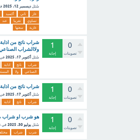
ديسمبر 12، 2025
سُئل
في
غاز
ثاني
أكسيد
تساوي
تقريبا
عند
غازية
سعتها
شراب ناتج من اذاب
1
0
ولاالشراب الصناعي
تصويتات
إجابة
أكتوبر 17، 2025
سُئل
في 
شراب
ناتج
اذابة
الصناعي
ولا
المست
شراب ناتج من اذابة
1
0
أكتوبر 17، 2025
سُئل
في 
تصويتات
إجابة
شراب
ناتج
اذابة
هو شرب او شراب مخت
1
0
يوليو 30، 2025
سُئل
في ت
تصويتات
إجابة
شرب
شراب
مختل