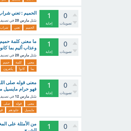
الحميم : تعني شراب 
1
0
مارس 20
سُئل
في تصني
تصويتات
إجابة
الحميم
تعني
شراب
ما معنى كلمة حميم
1
0
وعذاب أليم بما كانو
تصويتات
إجابة
مارس 20
سُئل
في تصني
معنى
كلمة
حميم
بما
كانوا
يكفرون
معنى قوله صلى الل
1
0
فهو حرام مايسيل من
تصويتات
إجابة
مارس 12
سُئل
في تصني
معنى
قوله
صلى
مايسيل
جلودهم
قي
من الأمثلة على الم
1
0
الشرح