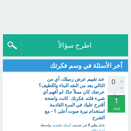
اطرح سؤالاً
آخر الأسئلة في وسم فكرتك
عند تقييم عرض زميلك، أي من
0
التالي يعد من النقد البناء واللطيف؟
عرضك كان مملاً جدًا. لم أفهم أي
تصويتات
شيء قلته .فكرتك كانت واضحة
1
أقترح عليك في المرة القادمة
إجابة
استخدام نيرة صوت أعلى ؟ - مع
الشرح
يناير 3
سُئل
في تصنيف
أسئلة تعليمية
بواسطة
ابوعبدالله