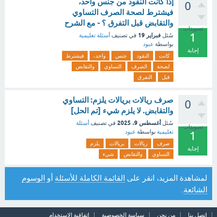
إذا كانت النقود من جنس واحد،
0
فيشترط لصحة الصرف التساوي
والتقابض قبل التفرق ؟ - مع الشرح
تصويتات
1
فبراير 19
سُئل
في تصنيف
أسئلة تعليمية
بواسطة
عبود
إجابة
كانت
النقود
جنس
واحد،
فيشترط
لصحة
الصرف
التساوي
والتقابض
قبل
التفرق
صرف ريالات بريالات يلزم: التساوي
0
والتقابض. لا يلزم شيء [تم الحل]
أغسطس 9، 2025
سُئل
في تصنيف
أسئلة
تصويتات
تعليمية
بواسطة
عبود
1
صرف
ريالات
بريالات
يلزم
إجابة
التساوي
والتقابض
شيء
لمشاهدة المزيد، انقر على
القائمة الكاملة للأسئلة
أو
الوسوم
الشائعة
.
اتصل بنا
من نحن
سياسة الخصوصية
اتفاقية الاستخدام