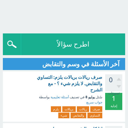
اطرح سؤالاً
آخر الأسئلة في وسم والتقابض
صرف ريالات بريالات يلزم: التساوي
0
والتقابض. لا يلزم شيء ؟ - مع
الشرح
تصويتات
1
يوليو 8
سُئل
في تصنيف
أسئلة تعليمية
بواسطة
جواب سريع
إجابة
صرف
ريالات
بريالات
يلزم
التساوي
والتقابض
شيء