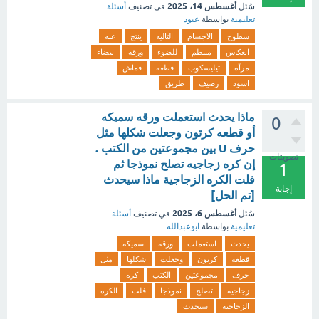
أغسطس 14، 2025
سُئل
في تصنيف
أسئلة
تعليمية
بواسطة
عبود
سطوح
الاجسام
التاليه
ينتج
عنه
انعكاس
منتظم
للضوء
ورقه
بيضاء
مرآه
تيليسكوب
قطعه
قماش
اسود
رصيف
طريق
ماذا يحدث استعملت ورقه سميكه
0
أو قطعه كرتون وجعلت شكلها مثل
حرف U بين مجموعتين من الكتب .
تصويتات
إن كره زجاجيه تصلح نموذجا ثم
1
فلت الكره الزجاجية ماذا سيحدث
إجابة
[تم الحل]
أغسطس 6، 2025
سُئل
في تصنيف
أسئلة
تعليمية
بواسطة
ابوعبدالله
يحدث
استعملت
ورقه
سميكه
قطعه
كرتون
وجعلت
شكلها
مثل
حرف
مجموعتين
الكتب
كره
زجاجيه
تصلح
نموذجا
فلت
الكره
الزجاجية
سيحدث