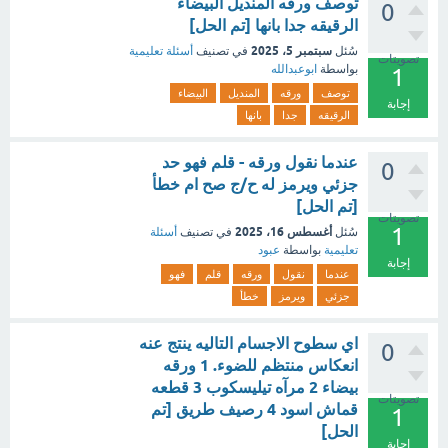
توصف ورقه المنديل البيضاء
0
الرقيقه جدا بانها [تم الحل]
سبتمبر 5، 2025
سُئل
في تصنيف
أسئلة تعليمية
تصويتات
بواسطة
ابوعبدالله
1
توصف
ورقه
المنديل
البيضاء
إجابة
الرقيقه
جدا
بانها
عندما نقول ورقه - قلم فهو حد
0
جزئي ويرمز له ح/ج صح ام خطأ
[تم الحل]
تصويتات
1
أغسطس 16، 2025
سُئل
في تصنيف
أسئلة
تعليمية
بواسطة
عبود
إجابة
عندما
نقول
ورقه
قلم
فهو
جزئي
ويرمز
خطأ
اي سطوح الاجسام التاليه ينتج عنه
0
انعكاس منتظم للضوء. 1 ورقه
بيضاء 2 مرآه تيليسكوب 3 قطعه
تصويتات
قماش اسود 4 رصيف طريق [تم
1
الحل]
إجابة