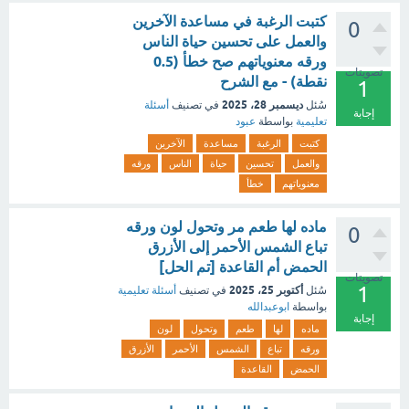
كتبت الرغبة في مساعدة الآخرين
0
والعمل على تحسين حياة الناس
ورقه معنوياتهم صح خطأ (0.5
تصويتات
نقطة) - مع الشرح
1
ديسمبر 28، 2025
سُئل
في تصنيف
أسئلة
إجابة
تعليمية
بواسطة
عبود
كتبت
الرغبة
مساعدة
الآخرين
والعمل
تحسين
حياة
الناس
ورقه
معنوياتهم
خطأ
ماده لها طعم مر وتحول لون ورقه
0
تباع الشمس الأحمر إلى الأزرق
الحمض أم القاعدة [تم الحل]
تصويتات
1
أكتوبر 25، 2025
سُئل
في تصنيف
أسئلة تعليمية
بواسطة
ابوعبدالله
إجابة
ماده
لها
طعم
وتحول
لون
ورقه
تباع
الشمس
الأحمر
الأزرق
الحمض
القاعدة