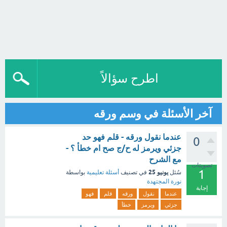
اطرح سؤالاً
آخر الأسئلة في وسم ورقه
عندما نقول ورقه - قلم فهو حد
0
جزئي ويرمز له ح/ج صح ام خطأ ؟ -
مع الشرح
تصويتات
1
يونيو 25
سُئل
في تصنيف
أسئلة تعليمية
بواسطة
نورة المجتهدة
إجابة
عندما
نقول
ورقه
قلم
فهو
جزئي
ويرمز
خطأ