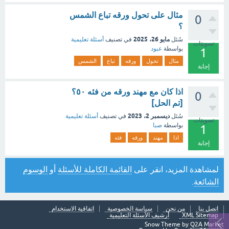
مثال على تحول ورقه تباع الشمس
0
؟
مايو 26، 2025
سُئل
في تصنيف
أسئلة تعليمية
تصويتات
بواسطة
عبود
1
مثال
تحول
ورقه
تباع
الشمس
إجابة
اذا كان مع مهند ورقه من فئه ٥٠؟
0
[تم الحل]
ديسمبر 2، 2023
سُئل
في تصنيف
أسئلة تعليمية
تصويتات
بواسطة
صبا
1
اذا
مهند
ورقه
فئه
إجابة
لمشاهدة المزيد، انقر على
القائمة الكاملة للأسئلة
أو
الوسوم
الشائعة
.
اتصل بنا
من نحن
سياسة الخصوصية
اتفاقية الاستخدام
XML Sitemap
أرشيف الأسئلة التعليمية
Snow Theme by
Q2A Market