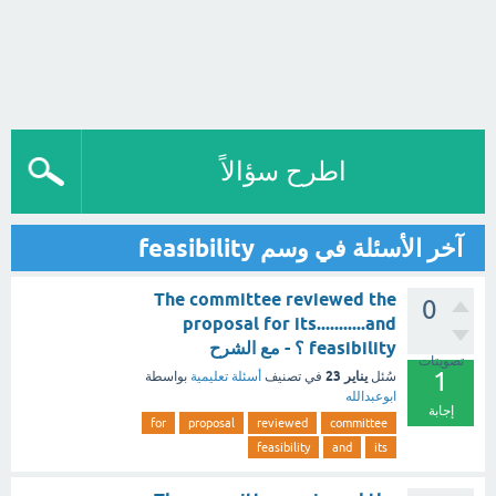
اطرح سؤالاً
آخر الأسئلة في وسم feasibility
The committee reviewed the
0
proposal for its...........and
feasibility ؟ - مع الشرح
تصويتات
1
يناير 23
سُئل
في تصنيف
أسئلة تعليمية
بواسطة
ابوعبدالله
إجابة
for
proposal
reviewed
committee
feasibility
and
its