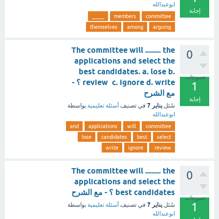
ابوعبدالله
إجابة
_____
members
committee
themselves
among
arguing
The committee will ........ the
0
applications and select the
best candidates. a. lose b.
تصويتات
review c. ignore d. write ؟ -
1
مع الشرح
إجابة
يناير 7
سُئل
في تصنيف
أسئلة تعليمية
بواسطة
ابوعبدالله
and
applications
will
committee
lose
candidates
best
select
write
ignore
review
The committee will ........ the
0
applications and select the
best candidates ؟ - مع الشرح
تصويتات
1
يناير 7
سُئل
في تصنيف
أسئلة تعليمية
بواسطة
ابوعبدالله