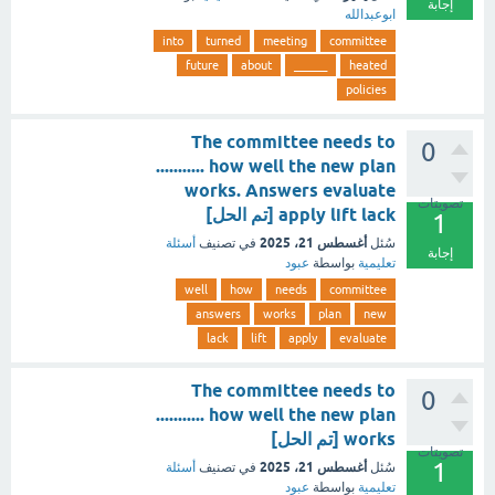
إجابة
ابوعبدالله
into
turned
meeting
committee
future
about
______
heated
policies
The committee needs to
0
........... how well the new plan
works. Answers evaluate
تصويتات
apply lift lack [تم الحل]
1
أغسطس 21، 2025
سُئل
في تصنيف
أسئلة
إجابة
تعليمية
بواسطة
عبود
well
how
needs
committee
answers
works
plan
new
lack
lift
apply
evaluate
The committee needs to
0
........... how well the new plan
works [تم الحل]
تصويتات
1
أغسطس 21، 2025
سُئل
في تصنيف
أسئلة
تعليمية
بواسطة
عبود