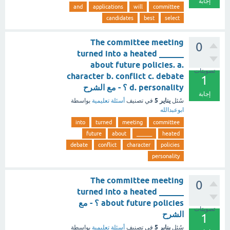
إجابة
and
applications
will
committee
candidates
best
select
The committee meeting
0
turned into a heated ______
about future policies. a.
تصويتات
character b. conflict c. debate
1
d. personality ؟ - مع الشرح
إجابة
يناير 5
سُئل
في تصنيف
أسئلة تعليمية
بواسطة
ابوعبدالله
into
turned
meeting
committee
future
about
______
heated
debate
conflict
character
policies
personality
The committee meeting
0
turned into a heated ______
about future policies ؟ - مع
تصويتات
الشرح
1
يناير 5
سُئل
في تصنيف
أسئلة تعليمية
بواسطة