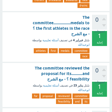
c-offers
b-rewards
a-awards
race
d-wins
The
0
committee.................medals to
the first athletes in the race ؟
تصويتات
- مع الشرح
1
فبراير 4
سُئل
في تصنيف
أسئلة تعليمية
بواسطة
إجابة
ابوعبدالله
athletes
first
medals
committee
race
The committee reviewed the
0
proposal for its...........and
feasibility ؟ - مع الشرح
تصويتات
1
يناير 23
سُئل
في تصنيف
أسئلة تعليمية
بواسطة
ابوعبدالله
إجابة
for
proposal
reviewed
committee
feasibility
and
its