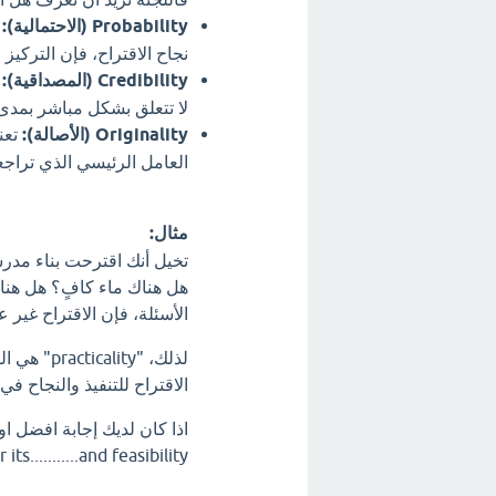
Probability (الاحتمالية):
ت
نجاح الاقتراح، فإن التركيز
Credibility (المصداقية):
ت
لا تتعلق بشكل مباشر بمدى ق
Originality (الأصالة):
تعن
العامل الرئيسي الذي تراجعه 
مثال:
هل هناك ماء كافٍ؟ هل هناك 
الأسئلة، فإن الاقتراح غير 
لذلك، "ty
الاقتراح للتنفيذ والنجاح في 
proposal for its...........and feasibility