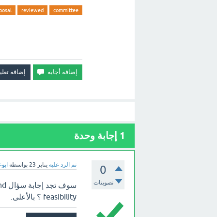
posal
reviewed
committee
1
إجابة وحدة
تم الرد عليه
يناير 23
بواسطة
ابوع
0
تصويتات
سوف
feasibility ؟ بالأعلى.