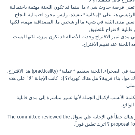
عني فرصة حدوث شيء ما. بينما قد تكون اللجنة مهتمة باحتمالية
 الرئيسي هنا على *إمكانية* تنفيذه، وليس مجرد احتمالية النجاح.
عني مدى الثقة في شيء ما أو شخص ما. المصداقية مهمة، لكنها
ابلية الاقتراح للتطبيق.
ي مدى تميز الاقتراح وجدته. الأصالة قد تكون ميزة، لكنها ليست
اللجنة عند تقييم الاقتراح.
تخيل أنك اقترحت بناء مدرسة في الصحراء. اللجنة ستقيم *عملية* (practicality) هذا الاقتراح:
مواد بناء قريبة؟ هل هناك كهرباء؟ إذا كانت الإجابة "لا" على هذه
عملي.
practicali" هي الكلمة الأنسب لإكمال الجملة لأنها تشير مباشرة إلى مدى قابلية
الواقع.
اذا كان لديك إجابة افضل او هناك خطأ في الإجابة علي سؤال The committee reviewed the
 ؟ اترك تعليق فورآ.