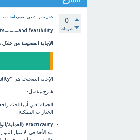
الشرح
سُئل
يناير 23
في تصنيف
أسئلة تعلي
0
تصويتات
..........and feasibility
الإجابة الصحيحة من خلال 
الإجابة الصحيحة هي
"practicality"
شرح مفصل:
الجملة تعني أن اللجنة راجع
الخيارات الممكنة:
Practicality (العملية/الواقعية):
مع الأخذ في الاعتبار الموار
فاللجنة تريد أن تعرف هل الا