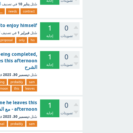
تصويتات
إجابة
يناير 10
سُئل
في تصنيف
أ
__
needs
contract
seems to enjoy himself
1
0
فبراير 1
سُئل
في تصنيف
أ
تصويتات
إجابة
proposal
only
his
being completed,
1
0
تصويتات
إجابة
الشرح
ديسمبر 30، 2025
سُئل
في
ing
probably
sam
ernoon
this
leaves
 time he leaves this
1
0
afternoon - مع الشرح
تصويتات
إجابة
ديسمبر 30، 2025
سُئل
في
sal
probably
sam