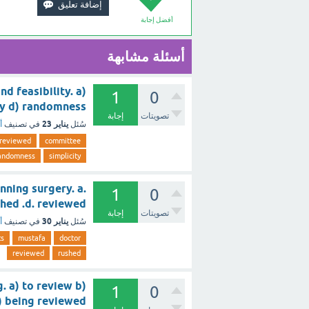
أفضل إجابة
أسئلة مشابهة
nd feasibility. a)
1
0
plicity d) randomness
تصويتات
إجابة
يناير 23
سُئل
في تصنيف
أ
reviewed
committee
andomness
simplicity
nning surgery. a.
1
0
. rushed .d. reviewed
تصويتات
إجابة
يناير 30
سُئل
في تصنيف
أ
ts
mustafa
doctor
reviewed
rushed
. a) to review b)
1
0
wed d) being reviewed