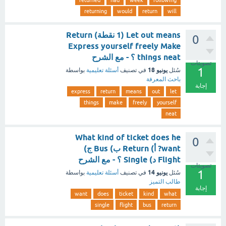
returned
had
week
following
returning
would
return
will
Let out means (1 نقطة) Return
0
Express yourself freely Make
things neat ؟ - مع الشرح
تصويتات
1
يونيو 18
سُئل
في تصنيف
أسئلة تعليمية
بواسطة
باحث المعرفة
إجابة
express
return
means
out
let
things
make
freely
yourself
neat
What kind of ticket does he
0
want? أ) Return ب) Bus ج)
Flight د) Single ؟ - مع الشرح
تصويتات
1
يونيو 14
سُئل
في تصنيف
أسئلة تعليمية
بواسطة
طالب التميز
إجابة
want
does
ticket
kind
what
single
flight
bus
return