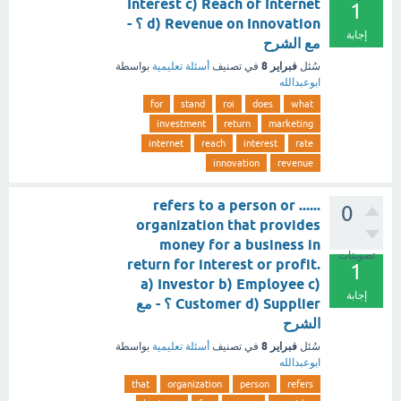
Interest c) Reach of Internet
1
d) Revenue on Innovation ؟ -
إجابة
مع الشرح
فبراير 8
سُئل
في تصنيف
أسئلة تعليمية
بواسطة
ابوعبدالله
for
stand
roi
does
what
investment
return
marketing
internet
reach
interest
rate
innovation
revenue
...... refers to a person or
0
organization that provides
money for a business in
تصويتات
return for interest or profit.
1
a) Investor b) Employee c)
إجابة
Customer d) Supplier ؟ - مع
الشرح
فبراير 8
سُئل
في تصنيف
أسئلة تعليمية
بواسطة
ابوعبدالله
that
organization
person
refers