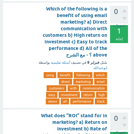
Which of the following is a
0
benefit of using email
marketing? a) Direct
تصويتات
communication with
1
customers b) High return on
إجابة
investment c) Easy to track
performance d) All of the
above ؟ - مع الشرح
فبراير 8
سُئل
في تصنيف
أسئلة تعليمية
بواسطة
ابوعبدالله
using
benefit
following
which
direct
marketing
email
customers
with
communication
easy
investment
return
high
above
all
performance
track
What does “ROI” stand for in
0
marketing? a) Return on
Investment b) Rate of
تصويتات