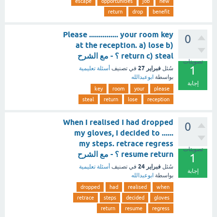
escape
opportunities
job
new
return
drop
benefit
Please ............... your room key
0
at the reception. a) lose b)
return c) steal ؟ - مع الشرح
تصويتات
1
فبراير 27
سُئل
في تصنيف
أسئلة تعليمية
بواسطة
ابوعبدالله
إجابة
key
room
your
please
steal
return
lose
reception
When I realised I had dropped
0
my gloves, I decided to ......
my steps. retrace regress
تصويتات
resume return ؟ - مع الشرح
1
فبراير 24
سُئل
في تصنيف
أسئلة تعليمية
إجابة
بواسطة
ابوعبدالله
dropped
had
realised
when
retrace
steps
decided
gloves
return
resume
regress