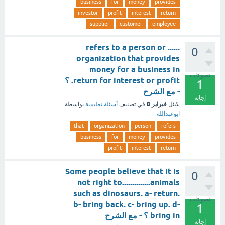
business
for
money
provides
investor
profit
interest
return
supplier
customer
employee
...... refers to a person or
0
organization that provides
money for a business in
تصويتات
return for interest or profit. ؟
1
- مع الشرح
إجابة
فبراير 8
سُئل
في تصنيف
أسئلة تعليمية
بواسطة
ابوعبدالله
that
organization
person
refers
business
for
money
provides
profit
interest
return
Some people believe that it is
0
not right to..............animals
such as dinosaurs. a- return.
تصويتات
b- bring back. c- bring up. d-
1
bring in ؟ - مع الشرح
إجابة