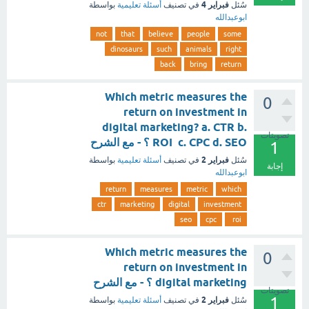
فبراير 4
سُئل
في تصنيف
أسئلة تعليمية
بواسطة
ابوعبدالله
not
that
believe
people
some
dinosaurs
such
animals
right
back
bring
return
Which metric measures the
0
return on investment in
digital marketing? a. CTR b.
تصويتات
ROI c. CPC d. SEO ؟ - مع الشرح
1
فبراير 2
سُئل
في تصنيف
أسئلة تعليمية
بواسطة
إجابة
ابوعبدالله
return
measures
metric
which
ctr
marketing
digital
investment
seo
cpc
roi
Which metric measures the
0
return on investment in
digital marketing ؟ - مع الشرح
تصويتات
1
فبراير 2
سُئل
في تصنيف
أسئلة تعليمية
بواسطة