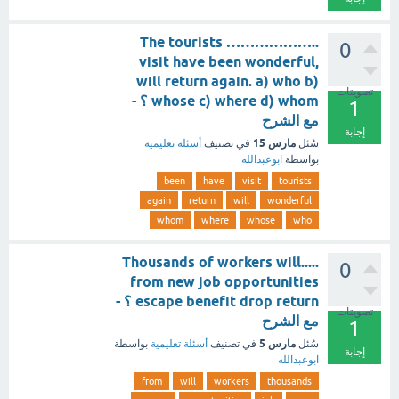
The tourists ………………..
0
visit have been wonderful,
will return again. a) who b)
تصويتات
whose c) where d) whom ؟ -
1
مع الشرح
إجابة
مارس 15
سُئل
في تصنيف
أسئلة تعليمية
بواسطة
ابوعبدالله
been
have
visit
tourists
again
return
will
wonderful
whom
where
whose
who
Thousands of workers will.....
0
from new job opportunities
escape benefit drop return ؟ -
تصويتات
مع الشرح
1
مارس 5
سُئل
في تصنيف
أسئلة تعليمية
بواسطة
إجابة
ابوعبدالله
from
will
workers
thousands