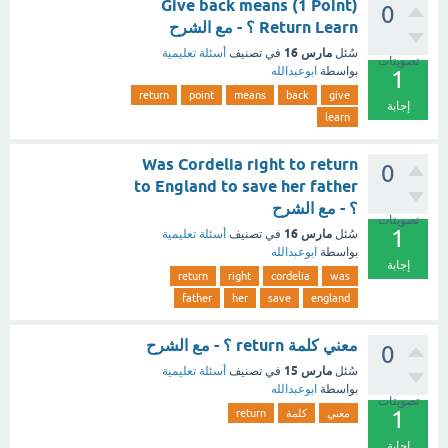
Give back means (1 Point)
0
Return Learn ؟ - مع الشرح
مارس 16
سُئل
في تصنيف
أسئلة تعليمية
تصويتات
بواسطة
ابوعبدالله
1
return
point
means
back
give
إجابة
learn
Was Cordelia right to return
0
to England to save her father
؟ - مع الشرح
تصويتات
1
مارس 16
سُئل
في تصنيف
أسئلة تعليمية
بواسطة
ابوعبدالله
إجابة
return
right
cordelia
was
father
her
save
england
معني كلمة return ؟ - مع الشرح
0
مارس 15
سُئل
في تصنيف
أسئلة تعليمية
بواسطة
ابوعبدالله
تصويتات
1
معني
كلمة
return
إجابة