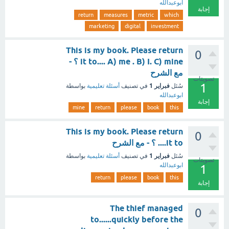
ابوعبدالله
إجابة
return
measures
metric
which
marketing
digital
investment
This is my book. Please return
0
it to.... A) me . B) I. C) mine ؟ -
مع الشرح
تصويتات
1
فبراير 1
سُئل
في تصنيف
أسئلة تعليمية
بواسطة
ابوعبدالله
إجابة
mine
return
please
book
this
This is my book. Please return
0
it to.... ؟ - مع الشرح
فبراير 1
سُئل
في تصنيف
أسئلة تعليمية
بواسطة
تصويتات
ابوعبدالله
1
return
please
book
this
إجابة
The thief managed
0
to......quickly before the