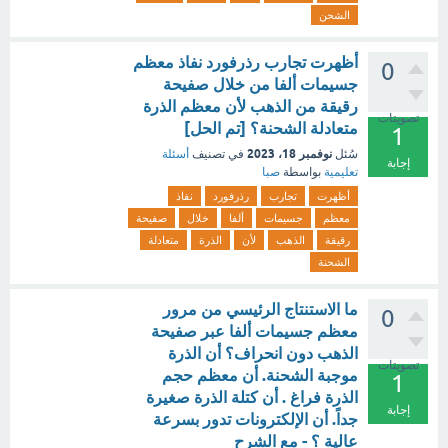
الشحن
أظهرت تجارب رذرفورد نفاذ معظم
0
جسيمات ألفا من خلال صفيحة
رقيقة من الذهب لأن معظم الذرة
تصويتات
متعادلة الشحنة؟ [تم الحل]
1
نوفمبر 18، 2023
سُئل
في تصنيف
أسئلة
إجابة
تعليمية
بواسطة
صبا
أظهرت
تجارب
رذرفورد
نفاذ
معظم
جسيمات
ألفا
خلال
صفيحة
رقيقة
الذهب
لأن
الذرة
متعادلة
الشحنة
ما الاستنتاج الرئيسي من مرور
0
معظم جسيمات ألفا عبر صفيحة
الذهب دون انحراف؟ أن الذرة
تصويتات
موجبة الشحنة. أن معظم حجم
1
الذرة فراغ . أن كتلة الذرة صغيرة
إجابة
جداً. أن الإلكترونات تدور بسرعة
عالية ؟ - مع الشرح