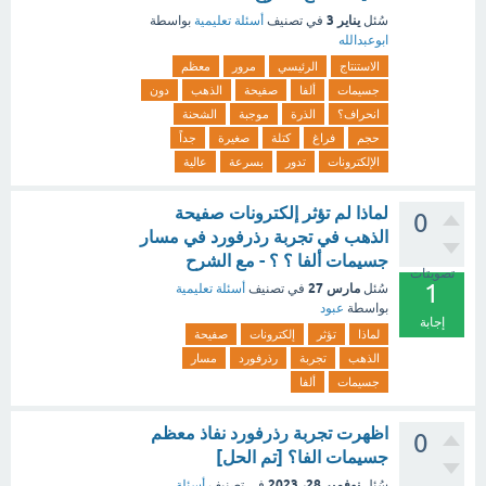
يناير 3
سُئل
في تصنيف
أسئلة تعليمية
بواسطة
ابوعبدالله
الاستنتاج
الرئيسي
مرور
معظم
جسيمات
ألفا
صفيحة
الذهب
دون
انحراف؟
الذرة
موجبة
الشحنة
حجم
فراغ
كتلة
صغيرة
جداً
الإلكترونات
تدور
بسرعة
عالية
لماذا لم تؤثر إلكترونات صفيحة
0
الذهب في تجربة رذرفورد في مسار
جسيمات ألفا ؟ ؟ - مع الشرح
تصويتات
1
مارس 27
سُئل
في تصنيف
أسئلة تعليمية
بواسطة
عبود
إجابة
لماذا
تؤثر
إلكترونات
صفيحة
الذهب
تجربة
رذرفورد
مسار
جسيمات
ألفا
اظهرت تجربة رذرفورد نفاذ معظم
0
جسيمات الفا؟ [تم الحل]
نوفمبر 28، 2023
سُئل
في تصنيف
أسئلة