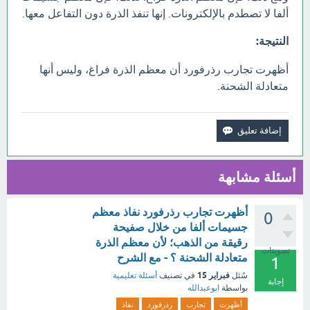
ألفا لا تصطدم بالإلكترونات. إنها تنفذ الذرة دون التفاعل معها.
النتيجة:
أظهرت تجارب رذرفورد أن معظم الذرة فراغ، وليس أنها
متعادلة الشحنة.
أسئلة مشابهة
أظهرت تجارب رذرفورد نفاذ معظم
0
جسيمات ألفا من خلال صفيحة
رقيقة من الذهب؛ لأن معظم الذرة
تصويتات
متعادلة الشحنة ؟ - مع الشرح
1
فبراير 15
سُئل
في تصنيف
أسئلة تعليمية
إجابة
بواسطة
ابوعبدالله
أظهرت
تجارب
رذرفورد
نفاذ