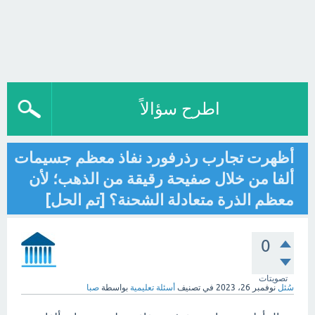
اطرح سؤالاً
أظهرت تجارب رذرفورد نفاذ معظم جسيمات
ألفا من خلال صفيحة رقيقة من الذهب؛ لأن
معظم الذرة متعادلة الشحنة؟ [تم الحل]
0
تصويتات
سُئل
نوفمبر 26، 2023
في تصنيف
أسئلة تعليمية
بواسطة
صبا