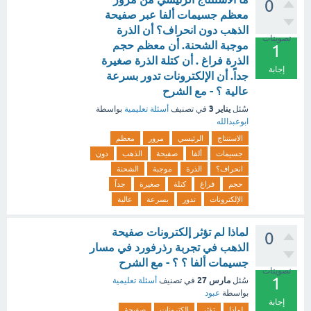
0
معظم جسيمات ألفا عبر صفيحة
الذهب دون انحراف؟ أن الذرة
تصويتات
موجبة الشحنة. أن معظم حجم
1
الذرة فراغ . أن كتلة الذرة صغيرة
إجابة
جداً. أن الإلكترونات تدور بسرعة
عالية ؟ - مع الشرح
يناير 3
سُئل
في تصنيف
أسئلة تعليمية
بواسطة
ابوعبدالله
الاستنتاج
الرئيسي
مرور
معظم
جسيمات
ألفا
صفيحة
الذهب
دون
انحراف؟
الذرة
موجبة
الشحنة
حجم
فراغ
كتلة
صغيرة
جداً
الإلكترونات
تدور
بسرعة
عالية
لماذا لم تؤثر إلكترونات صفيحة
0
الذهب في تجربة رذرفورد في مسار
جسيمات ألفا ؟ ؟ - مع الشرح
تصويتات
1
مارس 27
سُئل
في تصنيف
أسئلة تعليمية
بواسطة
عبود
إجابة
لماذا
تؤثر
إلكترونات
صفيحة