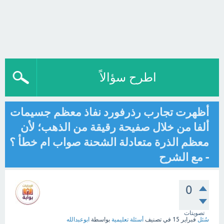
اطرح سؤالاً
أظهرت تجارب رذرفورد نفاذ معظم جسيمات
ألفا من خلال صفيحة رقيقة من الذهب؛ لأن
معظم الذرة متعادلة الشحنة صواب ام خطأ ؟
- مع الشرح
0
تصويتات
سُئل
فبراير 15
في تصنيف
أسئلة تعليمية
بواسطة
ابوعبدالله