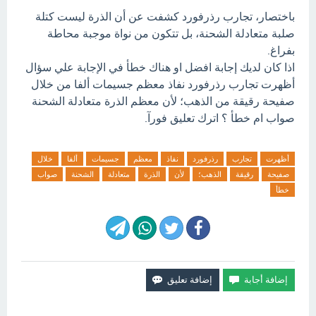
باختصار، تجارب رذرفورد كشفت عن أن الذرة ليست كتلة
صلبة متعادلة الشحنة، بل تتكون من نواة موجبة محاطة
بفراغ.
اذا كان لديك إجابة افضل او هناك خطأ في الإجابة علي سؤال
أظهرت تجارب رذرفورد نفاذ معظم جسيمات ألفا من خلال
صفيحة رقيقة من الذهب؛ لأن معظم الذرة متعادلة الشحنة
صواب ام خطأ ؟ اترك تعليق فورآ.
أظهرت
تجارب
رذرفورد
نفاذ
معظم
جسيمات
ألفا
خلال
صفيحة
رقيقة
الذهب؛
لأن
الذرة
متعادلة
الشحنة
صواب
خطأ