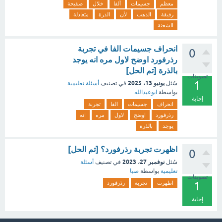
معظم
جسيمات
ألفا
خلال
صفيحة
رقيقة
الذهب
لأن
الذرة
متعادلة
الشحنة
انحراف جسيمات الفا في تجربة
0
رذرفورد اوضح لاول مره انه يوجد
بالذرة [تم الحل]
تصويتات
1
يونيو 13، 2025
سُئل
في تصنيف
أسئلة تعليمية
بواسطة
ابوعبدالله
إجابة
انحراف
جسيمات
الفا
تجربة
رذرفورد
اوضح
لاول
مره
انه
يوجد
بالذرة
اظهرت تجربة رذرفورد؟ [تم الحل]
0
نوفمبر 27، 2023
سُئل
في تصنيف
أسئلة
تعليمية
بواسطة
صبا
تصويتات
1
اظهرت
تجربة
رذرفورد
إجابة