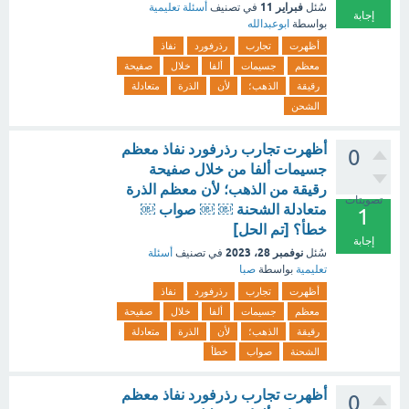
فبراير 11
سُئل
في تصنيف
أسئلة تعليمية
إجابة
بواسطة
ابوعبدالله
أظهرت
تجارب
رذرفورد
نفاذ
معظم
جسيمات
ألفا
خلال
صفيحة
رقيقة
الذهب؛
لأن
الذرة
متعادلة
الشحن
أظهرت تجارب رذرفورد نفاذ معظم
0
جسيمات ألفا من خلال صفيحة
رقيقة من الذهب؛ لأن معظم الذرة
تصويتات
متعادلة الشحنة ￼ ￼ صواب ￼
1
خطأ؟ [تم الحل]
إجابة
نوفمبر 28، 2023
سُئل
في تصنيف
أسئلة
تعليمية
بواسطة
صبا
أظهرت
تجارب
رذرفورد
نفاذ
معظم
جسيمات
ألفا
خلال
صفيحة
رقيقة
الذهب؛
لأن
الذرة
متعادلة
الشحنة
صواب
خطأ
أظهرت تجارب رذرفورد نفاذ معظم
0