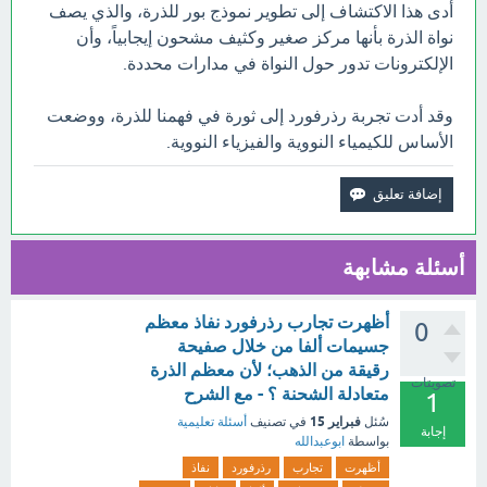
أدى هذا الاكتشاف إلى تطوير نموذج بور للذرة، والذي يصف
نواة الذرة بأنها مركز صغير وكثيف مشحون إيجابياً، وأن
الإلكترونات تدور حول النواة في مدارات محددة.
وقد أدت تجربة رذرفورد إلى ثورة في فهمنا للذرة، ووضعت
الأساس للكيمياء النووية والفيزياء النووية.
أسئلة مشابهة
أظهرت تجارب رذرفورد نفاذ معظم
0
جسيمات ألفا من خلال صفيحة
رقيقة من الذهب؛ لأن معظم الذرة
تصويتات
متعادلة الشحنة ؟ - مع الشرح
1
فبراير 15
سُئل
في تصنيف
أسئلة تعليمية
إجابة
بواسطة
ابوعبدالله
أظهرت
تجارب
رذرفورد
نفاذ