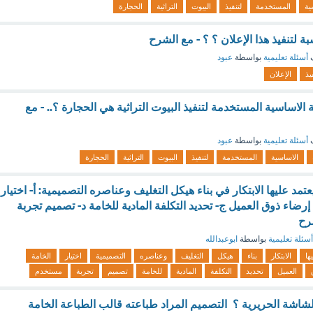
ية
المستخدمة
لتنفيذ
البيوت
التراثية
الحجارة
ة لتنفيذ هذا الإعلان ؟ ؟ - مع الشرح
ف
أسئلة تعليمية
بواسطة
عبود
يذ
الإعلان
ة الاساسية المستخدمة لتنفيذ البيوت التراثية هي الحجارة ؟.. - مع
ف
أسئلة تعليمية
بواسطة
عبود
الاساسية
المستخدمة
لتنفيذ
البيوت
التراثية
الحجارة
مد عليها الابتكار في بناء هيكل التغليف وعناصره التصميمية: أ- اختيار
إرضاء ذوق العميل ج- تحديد التكلفة المادية للخامة د- تصميم تجربة
رح
أسئلة تعليمية
بواسطة
ابوعبدالله
ها
الابتكار
بناء
هيكل
التغليف
وعناصره
التصميمية
اختيار
الخامة
العميل
تحديد
التكلفة
المادية
للخامة
تصميم
تجربة
مستخدم
اشة الحريرية ؟ التصميم المراد طباعته قالب الطباعة الخامة