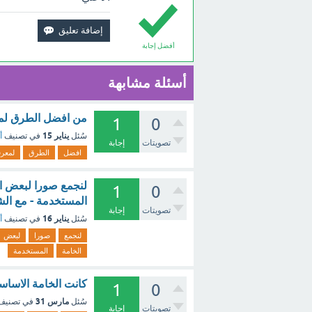
أفضل إجابة
أسئلة مشابهة
من افضل الطرق لمع
1
0
يناير 15
سُئل
في تصنيف
أ
تصويتات
إجابة
افضل
الطرق
لمعرف
لنجمع صورا لبعض ال
1
0
المستخدمة - مع ال
تصويتات
إجابة
يناير 16
سُئل
في تصنيف
أ
لنجمع
صورا
لبعض
الخامة
المستخدمة
كانت الخامة الاساسي
1
0
مارس 31
سُئل
في تصني
تصويتات
إجابة