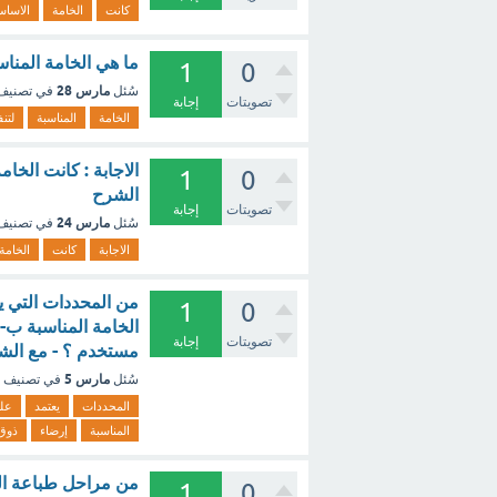
كانت
الخامة
الاساس
ما هي الخامة المناسب
1
0
مارس 28
سُئل
في تصني
تصويتات
إجابة
الخامة
المناسبة
لتنف
الاجابة : كانت الخام
1
0
الشرح
تصويتات
إجابة
مارس 24
سُئل
في تصني
الاجابة
كانت
الخامة
من المحددات التي يعت
1
0
الخامة المناسبة ب- 
تصويتات
إجابة
مستخدم ؟ - مع الش
مارس 5
سُئل
في تصنيف
المحددات
يعتمد
علي
المناسبة
إرضاء
ذوق
من مراحل طباعة الش
1
0