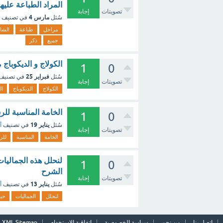
المراد الطباعة عليه
تصويتات
إجابة
مارس 4
سُئل
في تصنيف
مراحل
طباعة
الشا
جميع
ذكر
الكولاج و الديكوباج
1
0
فبراير 25
سُئل
في تصنيف
تصويتات
إجابة
الكولاج
الديكوباج
ال
الخامة المناسبة للرس
1
0
يناير 19
سُئل
في تصنيف
أ
تصويتات
إجابة
الخامة
المناسبة
للر
لنحلل هذه الجماليا
1
0
الشرح
تصويتات
إجابة
يناير 13
سُئل
في تصنيف
أ
لنحلل
الجماليات
حي
اتصل بنا
من نحن
سياسة الخصوصية
اتفاقية الاستخدام
XML Sitemap