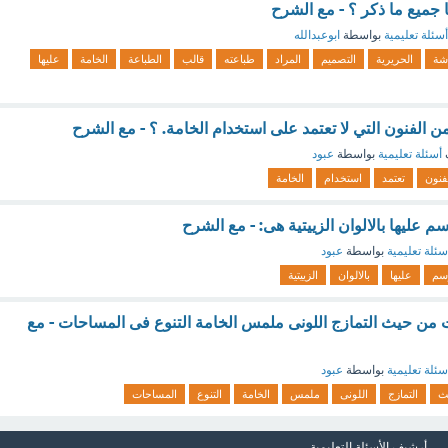
ا جميع ما ذكر ؟ - مع الشرح
أسئلة تعليمية
بواسطة
ابوعبدالله
شة
الحريرية
التصميم
المراد
طباعته
قالب
الطباعة
الخامة
عليها
 من الفنون التي لا تعتمد على استخدام الخامة. ؟ - مع الشرح
أسئلة تعليمية
بواسطة
عبود
فنون
تعتمد
استخدام
الخامة
م عليها بالالوان الزييتية هى: - مع الشرح
سئلة تعليمية
بواسطة
عبود
سم
عليها
بالالوان
الزييتية
ت من حيث التمازج اللونى ملمس الخامة التنوع فى المساحات - مع
سئلة تعليمية
بواسطة
عبود
ث
التمازج
اللونى
ملمس
الخامة
التنوع
المساحات
أرشيف الأسئلة التعليمية