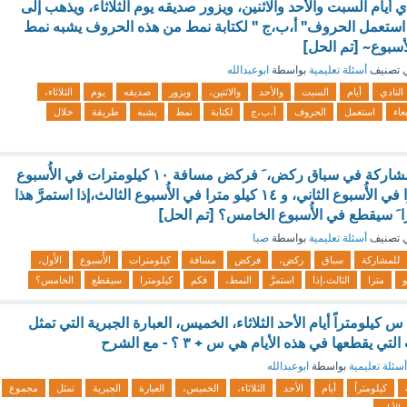
ي أيام السبت والأحد والاثنين، ويزور صديقه يوم الثلاثاء، ويذهب إلى
. استعمل الحروف" أ،ب،ج " لكتابة نمط من هذه الحروف يشبه نمط
أسبوع~ [تم الحل]
 تصنيف
أسئلة تعليمية
بواسطة
ابوعبدالله
النادي
أيام
السبت
والأحد
والاثنين،
ويزور
صديقه
يوم
الثلاثاء،
بعاء
استعمل
الحروف
أ،ب،ج
لكتابة
نمط
يشبه
طريقة
خلال
بدأ معاذ َالتدريب للمشاركة في سباق ركض، َ فركض مسافة ١٠ كيلومترات في الأُسبوع
الأَول، و ١٢ كيلومتِرا في الأُسبوع الثاني، و ١٤ كيلو مترا في الأُسبوع الثالث،إذا استمرَّ هذا
ا َ سيقطع في الأُسبوع الخامس؟ [تم الحل]
 تصنيف
أسئلة تعليمية
بواسطة
صبا
للمشاركة
سباق
ركض،
فركض
مسافة
كيلومترات
الأُسبوع
الأَول،
و
مترا
الثالث،إذا
استمرَّ
النمط،
فكم
كيلومترا
سيقطع
الخامس؟
يلومتراً أيام الأحد الثلاثاء، الخميس، العبارة الجبرية التي تمثل
يقطعها في هذه الأيام هي س + ٣ ؟ - مع الشرح
أسئلة تعليمية
بواسطة
ابوعبدالله
كيلومتراً
أيام
الأحد
الثلاثاء،
الخميس،
العبارة
الجبرية
تمثل
مجموع