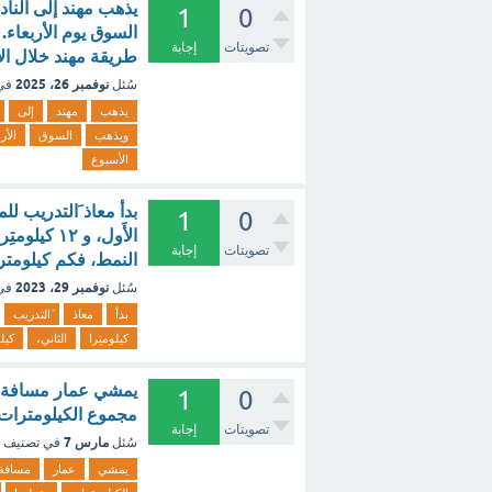
يذهب مهند إلى الناد
1
0
السوق يوم الأربعاء
تصويتات
إجابة
طريقة مهند خلال ال
نوفمبر 26، 2025
سُئل
في
يذهب
مهند
إلى
ويذهب
السوق
الأر
الأسبوع
1
0
تصويتات
إجابة
النمط، فكم كيلومتر
نوفمبر 29، 2023
سُئل
في
بدأ
معاذ
َالتدريب
كيلومتِرا
الثاني،
كيل
يمشي عمار مسافة س ك
1
0
مجموع الكيلومترات التي 
تصويتات
إجابة
مارس 7
سُئل
في تصنيف
يمشي
عمار
مسافة