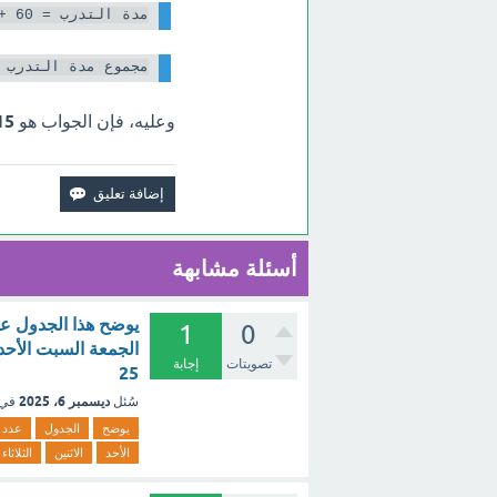
مدة التدرب = 60 + 45 + 60 + 45 + 60 + 45 = 6(60 + 45) = 6(105) = 630

مجموع مدة التدرب = 630 / 60 = 315 د

وعليه، فإن الجواب هو
315 د
أسئلة مشابهة
‏يوضح هذا الجدول عد
1
0
تصويتات
إجابة
25
ديسمبر 6، 2025
سُئل
في 
يوضح
الجدول
عدد
الأحد
الاثنين
الثلاثاء