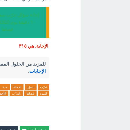
قضاها ف
الإجابة. هي ٣١٥
للمزيد من الحلول المفص
الإجابات
.
تدرّب
سعوٌد
الإملاء
مدة
المدة
قضاها
التدرُّب
الأحد