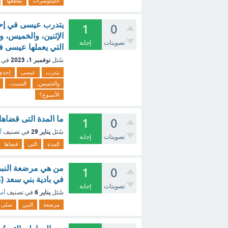
الكيلومترات
يقطعها
1
0
تصويتات
إجابة
التي يعملها عيسى ف
نوفمبر 1، 2023
سُئل
في 
يتدرب
عيسى
إحدى
والخميس،
السبت،
الأسبوع؟
ما المدة التى قضاها
1
0
يناير 29
سُئل
في تصنيف
أ
تصويتات
إجابة
المدة
التى
قضاها
من هي مرضعة النبي 
1
0
في بادية بني سعد (1.5 نقطة) - مع الشرح
تصويتات
إجابة
يناير 6
سُئل
في تصنيف
أسئ
مرضعة
النبي
صلى