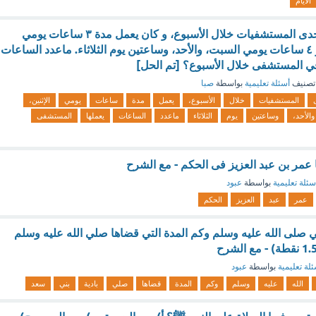
الأيام
يتدرب عيسى في إحدى المستشفيات خلال الأسبوع، و كان يعمل مدة ٣ ساعات يومي
الإثنين، والخميس، و ٤ ساعات يومي السبت، والأحد، وساعتين يوم الثلاثاء. ماعدد الساعات
ي المستشفى خلال الأسبوع؟ [تم الحل]
تصنيف
أسئلة تعليمية
بواسطة
صبا
المستشفيات
خلال
الأسبوع،
يعمل
مدة
ساعات
يومي
الإثنين،
والأحد،
وساعتين
يوم
الثلاثاء
ماعدد
الساعات
يعملها
المستشفى
 عمر بن عبد العزيز فى الحكم - مع الشرح
سئلة تعليمية
بواسطة
عبود
عمر
عبد
العزيز
الحكم
صلى الله عليه وسلم وكم المدة التي قضاها صلي الله عليه وسلم
لة تعليمية
بواسطة
عبود
الله
عليه
وسلم
وكم
المدة
قضاها
صلي
بادية
بني
سعد