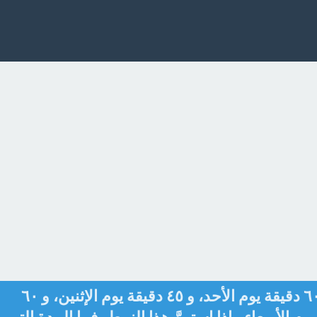
تدرّب سعوٌد على الإملاء مدة ٦٠ دقيقة يوم الأحد، و ٤٥ دقيقة يوم الإثنين، و ٦٠