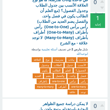
0
العلاقة الأنسب بين جدول الطلاب
وجدول الفصول؟ (مع العلم أن
تصويتات
الطالب يكون في فصل واحد،
1
والفصل يضم العديد من الطلاب)
إجابة
رأس برأس (One-to-One) رأس
بأطراف (One-to-Many) أطراف
بأطراف (Many-to-Many) لا توجد
علاقة - مع الشرح
مارس 2
سُئل
في تصنيف
أسئلة تعليمية
بواسطة
ابوعبدالله
قاعدة
بيانات
مدرسة،
نوع
العلاقة
الأنسب
جدول
الطلاب
وجدول
الفصول؟
العلم
الطالب
يكون
فصل
واحد،
والفصل
يضم
العديد
رأس
برأس
one-to-one
بأطراف
one-to-many
أطراف
many-to-many
توجد
علاقة
لا يمكن دراسة جميع الظواهر
0
البحثية باستخدام منهج واحد، بل