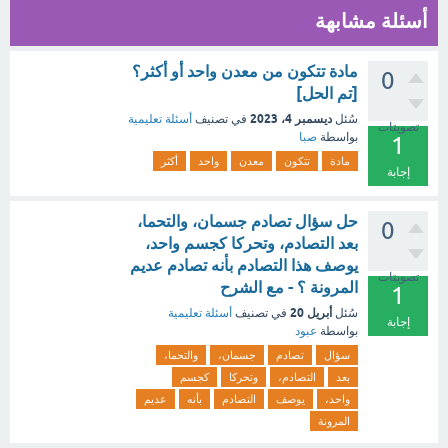
أسئلة مشابهة
مادة تتكون من معدن واحد أو أكثر؟
0
[تم الحل]
ديسمبر 4، 2023
سُئل
في تصنيف
أسئلة تعليمية
تصويتات
بواسطة
صبا
1
مادة
تتكون
معدن
واحد
أكثر
إجابة
حل سؤال تصادم جسمان، والتحما،
0
بعد التصادم، وتحركا كجسم واحد،
يوصف هذا التصادم بأنه تصادم عديم
تصويتات
المرونة ؟ - مع الشرح
1
أبريل 20
سُئل
في تصنيف
أسئلة تعليمية
إجابة
بواسطة
عبود
سؤال
تصادم
جسمان،
والتحما،
بعد
التصادم،
وتحركا
كجسم
واحد،
يوصف
التصادم
بأنه
عديم
المرونة