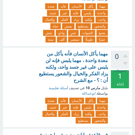
مهما
يأكل
الأنسان
فأنه
معدة
واحدة
يلبس
فإنه
غير
جسد
واحد،
ولكنه
يزاد
الفكر
والخيال
والشعور
يستطيع
يعيش
حياة
يجمع
الحيوات
عمرٍ
واحدٍ
يعش
عمرًا
طويلًا
سيعمر
ألف
سنة
مهما يأكل الأنسان فأنه يأكل من
0
معدة واحدة ، مهما يلبس فإنه لن
يلبس على غير جسد واحد، ولكنه
تصويتات
يزاد الفكر والخيال والشعور يستطيع
1
أن : ؟ - مع الشرح
إجابة
مارس 10
سُئل
في تصنيف
أسئلة تعليمية
بواسطة
ابوعبدالله
مهما
يأكل
الأنسان
فأنه
معدة
واحدة
يلبس
فإنه
غير
جسد
واحد،
ولكنه
يزاد
الفكر
والخيال
والشعور
يستطيع
في قاعدة بيانات مدرسة، ما هو نوع