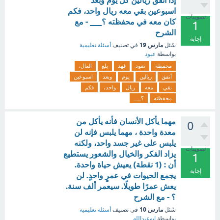
إذا أنفق ريالين كل يوم وبعد
اسبوعين بقي معه ريال واحد، فكم
تصويتات
كان معه في محفظته ؟___ - مع
1
الشرح
إجابة
مارس 19
سُئل
في تصنيف
أسئلة تعليمية
بواسطة
عبود
محفظة
نقود
فهد
بلغ
المال،
أنفق
ريالين
يوم
وبعد
اسبوعين
بقي
معه
ريال
واحد،
فكم
محفظته
؟___
مهما يأكل الأنسان فأنه يأكل من
0
معدة واحدة ، مهما يلبس فإنه لن
يلبس على غير جسد واحد، ولكنه
تصويتات
يزاد الفكر والخيال والشعور يستطيع
1
أن : (1 نقطة) يعيش حياة واحدة.
إجابة
يجمع الحيوات في عمرٍ واحدٍ. لن
يعش عمرًا طويلًا. سيعمر ألف سنة.
؟ - مع الشرح
مارس 10
سُئل
في تصنيف
أسئلة تعليمية
بواسطة
ابوعبدالله