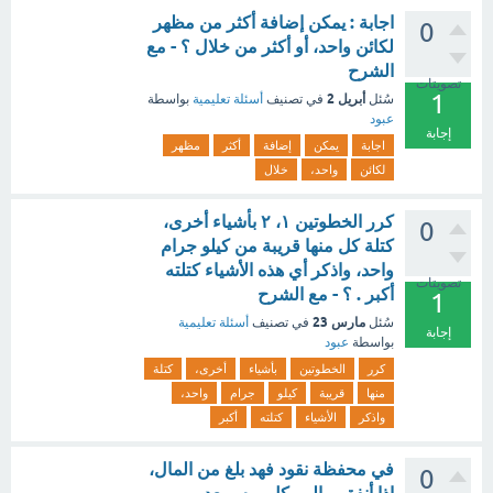
اجابة : يمكن إضافة أكثر من مظهر
0
لكائن واحد، أو أكثر من خلال ؟ - مع
الشرح
تصويتات
1
أبريل 2
سُئل
في تصنيف
أسئلة تعليمية
بواسطة
عبود
إجابة
اجابة
يمكن
إضافة
أكثر
مظهر
لكائن
واحد،
خلال
كرر الخطوتين ١، ٢ بأشياء أخرى،
0
كتلة كل منها قريبة من كيلو جرام
واحد، واذكر أي هذه الأشياء كتلته
تصويتات
أكبر . ؟ - مع الشرح
1
مارس 23
سُئل
في تصنيف
أسئلة تعليمية
إجابة
بواسطة
عبود
كرر
الخطوتين
بأشياء
أخرى،
كتلة
منها
قريبة
كيلو
جرام
واحد،
واذكر
الأشياء
كتلته
أكبر
في محفظة نقود فهد بلغ من المال،
0