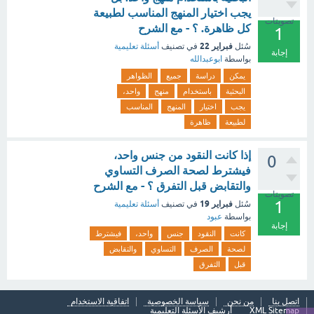
يجب اختيار المنهج المناسب لطبيعة
تصويتات
كل ظاهرة. ؟ - مع الشرح
1
فبراير 22
سُئل
في تصنيف
أسئلة تعليمية
إجابة
بواسطة
ابوعبدالله
يمكن
دراسة
جميع
الظواهر
البحثية
باستخدام
منهج
واحد،
يجب
اختيار
المنهج
المناسب
لطبيعة
ظاهرة
إذا كانت النقود من جنس واحد،
0
فيشترط لصحة الصرف التساوي
والتقابض قبل التفرق ؟ - مع الشرح
تصويتات
1
فبراير 19
سُئل
في تصنيف
أسئلة تعليمية
بواسطة
عبود
إجابة
كانت
النقود
جنس
واحد،
فيشترط
لصحة
الصرف
التساوي
والتقابض
قبل
التفرق
اتصل بنا
من نحن
سياسة الخصوصية
اتفاقية الاستخدام
XML Sitemap
أرشيف الأسئلة التعليمية