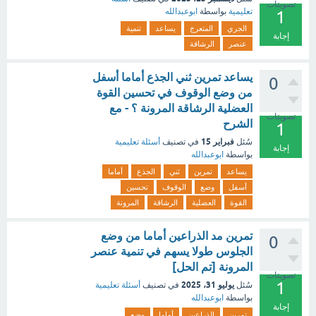
تصويتات
تعليمية
بواسطة
ابوعبدالله
1
الجري
المتعرج
يساعد
تنمية
إجابة
عنصر
الرشاقة
يساعد تمرين ثني الجذع أماما أسفل
0
من وضع الوقوف في تحسين القوة
العضلية الرشاقة المرونة ؟ - مع
تصويتات
الشرح
1
فبراير 15
سُئل
في تصنيف
أسئلة تعليمية
إجابة
بواسطة
ابوعبدالله
يساعد
تمرين
ثني
الجذع
أماما
أسفل
وضع
الوقوف
تحسين
القوة
العضلية
الرشاقة
المرونة
تمرين مد الذراعين أماما من وضع
0
الجلوس طولا يسهم في تنمية عنصر
المرونة [تم الحل]
تصويتات
1
يوليو 31، 2025
سُئل
في تصنيف
أسئلة تعليمية
بواسطة
ابوعبدالله
إجابة
تمرين
الذراعين
أماما
وضع