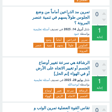
العضلي⏫
تمرين مد الذراعين أماماً من وضع
0
الجلوس طولاً يسهم في تنمية عنصر
المرونة ؟
تصويتات
1
أبريل 14، 2025
سُئل
في تصنيف
أسئلة تعليمية
بواسطة
عبود
إجابة
تمرين
الذراعين
أماماً
وضع
الجلوس
طولاً
يسهم
تنمية
عنصر
المرونة
الرشاقة هي سرعة تغيير أوضاع
0
الجسم أو تغيير الاتجاه على الأرض
أو في الهواء [تم الحل]
تصويتات
1
يوليو 28، 2025
سُئل
في تصنيف
أسئلة تعليمية
بواسطة
ابوعبدالله
إجابة
الرشاقة
سرعة
تغيير
أوضاع
الجسم
الاتجاه
الأرض
الهواء
تقاس القوة العضلية تمرين الوثب و
0