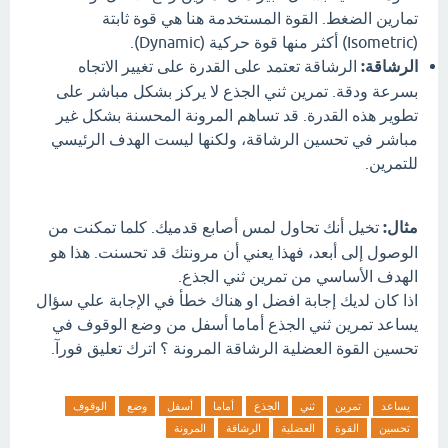
تمارين الضغط. القوة المستخدمة هنا هي قوة ثابتة
(Isometric) أكثر منها قوة حركية (Dynamic).
الرشاقة:
الرشاقة تعتمد على القدرة على تغيير الاتجاه
بسرعة ودقة. تمرين ثني الجذع لا يركز بشكل مباشر على
تطوير هذه القدرة. قد تساهم المرونة المحسنة بشكل غير
مباشر في تحسين الرشاقة، ولكنها ليست الهدف الرئيسي
للتمرين.
مثال:
تخيل أنك تحاول لمس أصابع قدميك. كلما تمكنت من
الوصول إلى أبعد، فهذا يعني أن مرونتك قد تحسنت. هذا هو
الهدف الأساسي من تمرين ثني الجذع.
اذا كان لديك إجابة افضل او هناك خطأ في الإجابة علي سؤال
يساعد تمرين ثني الجذع أماما أسفل من وضع الوقوف في
تحسين القوة العضلية الرشاقة المرونة ؟ اترك تعليق فورآ.
يساعد
تمرين
ثني
الجذع
أماما
أسفل
وضع
الوقوف
تحسين
القوة
العضلية
الرشاقة
المرونة