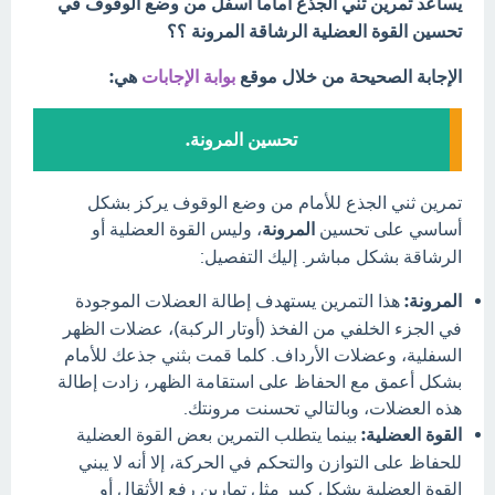
يساعد تمرين ثني الجذع أماما أسفل من وضع الوقوف في
تحسين القوة العضلية الرشاقة المرونة ؟؟
الإجابة الصحيحة من خلال موقع
بوابة الإجابات
هي:
تحسين المرونة.
تمرين ثني الجذع للأمام من وضع الوقوف يركز بشكل
أساسي على تحسين
المرونة
، وليس القوة العضلية أو
الرشاقة بشكل مباشر. إليك التفصيل:
المرونة:
هذا التمرين يستهدف إطالة العضلات الموجودة
في الجزء الخلفي من الفخذ (أوتار الركبة)، عضلات الظهر
السفلية، وعضلات الأرداف. كلما قمت بثني جذعك للأمام
بشكل أعمق مع الحفاظ على استقامة الظهر، زادت إطالة
هذه العضلات، وبالتالي تحسنت مرونتك.
القوة العضلية:
بينما يتطلب التمرين بعض القوة العضلية
للحفاظ على التوازن والتحكم في الحركة، إلا أنه لا يبني
القوة العضلية بشكل كبير مثل تمارين رفع الأثقال أو