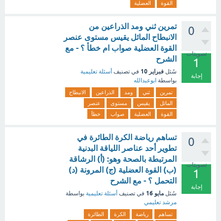
القوة
العضلية
تمرين ثني ومد الذراعين من
0
الانبطاح المائل يقيس مستوى عنصر
القوة العضلية صواب ام خطأ ؟ - مع
تصويتات
الشرح
1
فبراير 10
سُئل
في تصنيف
أسئلة تعليمية
إجابة
بواسطة
ابوعبدالله
تمرين
ثني
ومد
الذراعين
الانبطاح
المائل
يقيس
مستوى
عنصر
القوة
العضلية
صواب
خطأ
تساهم رياضة الكرة الطائرة في
0
تطوير أحد عناصر اللياقة البدنية
المرتبطة بالصحة وهو: (أ) الرشاقة
تصويتات
(ب) القوة العضلية (ج) المرونة (د)
1
التحمل ؟ - مع الشرح
إجابة
مايو 16
سُئل
في تصنيف
أسئلة تعليمية
بواسطة
مرشد تعليمي
تساهم
رياضة
الكرة
الطائرة