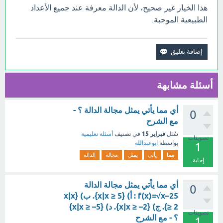
هذا الخيار غير صحيح، لأن الدالة معرفة عند جميع الأعداد
الطبيعية الموجبة.
أسئلة مشابهة
أي مما يأتي يمثل مجالة الدالة ؟ -
0
مع الشرح
فبراير 15
سُئل
في تصنيف
أسئلة تعليمية
تصويتات
بواسطة
ابوعبدالله
1
مما
يأتي
يمثل
مجالة
الدالة
إجابة
أي مما يأتي يمثل مجالة الدالة
0
f(x)=√x–25 : أ) {x|x ≥ 5}. ب) {x|x
≥ 2}. ج) {x|x ≥ –2}. د) {x|x ≥ –5}
تصويتات
؟ - مع الشرح
1