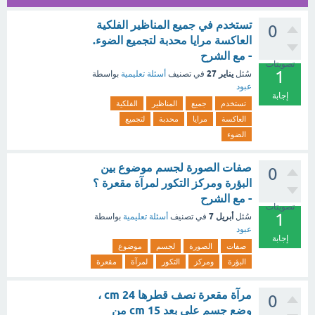
تستخدم في جميع المناظير الفلكية
0
العاكسة مرايا محدبة لتجميع الضوء.
- مع الشرح
تصويتات
1
يناير 27
سُئل
في تصنيف
أسئلة تعليمية
بواسطة
عبود
إجابة
تستخدم
جميع
المناظير
الفلكية
العاكسة
مرايا
محدبة
لتجميع
الضوء
صفات الصورة لجسم موضوع بين
0
البؤرة ومركز التكور لمرآة مقعرة ؟
- مع الشرح
تصويتات
1
أبريل 7
سُئل
في تصنيف
أسئلة تعليمية
بواسطة
عبود
إجابة
صفات
الصورة
لجسم
موضوع
البؤرة
ومركز
التكور
لمرآة
مقعرة
مرآة مقعرة نصف قطرها cm 24 ،
0
وضع جسم على بعد cm 15 من