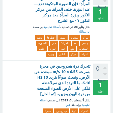
المرآة؛ فإن الصورة المتكونة تقع....
تصويتات
عند البؤرة. خلف المرآة. بين مركز
1
التكور وبؤرة المرآة. بعد مركز
إجابة
التكور ؟ - مع الشرح
يناير 28
سُئل
في تصنيف
أسئلة تعليمية
بواسطة
ابوعبدالله
مرآة
مقعرة
نصف
قطرها
وضع
جسم
بعد
المرآة؛
فإن
الصورة
المتكونة
تقع
عند
البؤرة
خلف
المرآة
مركز
التكور
وبؤرة
تتحرك ذرة هيدروجين في مجرة
0
بسرعة m/s 10 × 6.55 مبتعدة عن
الأرض، وتبعث ضوءًا بتردد Hz 10
تصويتات
6.16. ما التردد الذي سيلاحظه
1
فلكي على الأرض للضوء المنبعث
إجابة
من ذرة الهيدروجين~ [تم الحل]
أغسطس 5، 2025
سُئل
في تصنيف
أسئلة
تعليمية
بواسطة
عبود
تتحرك
ذرة
هيدروجين
مجرة