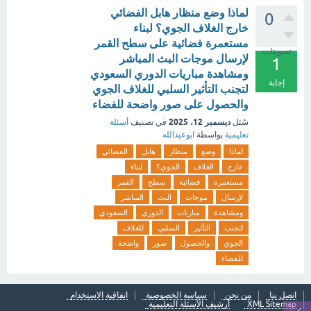
لماذا وضع منظار هابل الفضائي
0
خارج الغلاف الجوي؟ لبناء
مستعمرة فضائية على سطح القمر
تصويتات
لإرسال موجات البث المباشر
1
ومشاهدة مباريات الدوري السعودي
إجابة
لتجنب التأثير السلبي للغلاف الجوي
والحصول على صور واضحة للفضاء
ديسمبر 12، 2025
سُئل
في تصنيف
أسئلة
تعليمية
بواسطة
ابوعبدالله
لماذا
وضع
منظار
هابل
الفضائي
خارج
الغلاف
الجوي؟
لبناء
مستعمرة
فضائية
سطح
القمر
لإرسال
موجات
البث
المباشر
ومشاهدة
مباريات
الدوري
السعودي
لتجنب
التأثير
السلبي
للغلاف
الجوي
والحصول
صور
واضحة
للفضاء
اتصل بنا
من نحن
سياسة الخصوصية
اتفاقية الاستخدام
XML Sitemap
أرشيف الأسئلة التعليمية