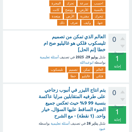
احسب
سرعة
تحرك
المجرة
بالنسبة
للأرض،
ووضح
كانت
تتحرك
مقتربة
الأرض
مبتعدة
عنها،
وكيف
تعرف
ذلك
العالم الذي تمكن من تصميم
0
تليسكوب فلكي هو غاليليو صح ام
خطا [تم الحل]
تصويتات
1
يوليو 29، 2025
سُئل
في تصنيف
أسئلة تعليمية
بواسطة
ابوعبدالله
إجابة
العالم
تمكن
تصميم
تليسكوب
فلكي
غاليليو
خطا
يتم انتاج الليزر في أنبوب زجاجي
0
على طرفيه المتقابلين مرايا عاكسة
بنسبة 99 9% حيث تعكس جميع
تصويتات
الضوء الساقط عليها السؤال. خيار
1
واحد. (1 نقطة) - مع الشرح
إجابة
يناير 26
سُئل
في تصنيف
أسئلة تعليمية
بواسطة
عبود