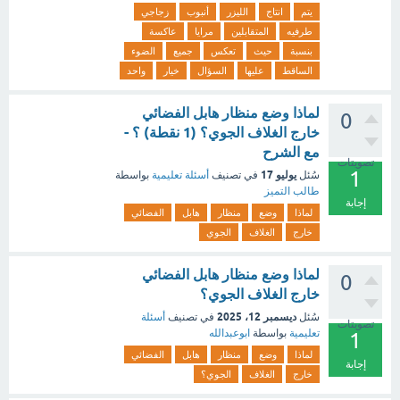
يتم
انتاج
الليزر
أنبوب
زجاجي
طرفيه
المتقابلين
مرايا
عاكسة
بنسبة
حيث
تعكس
جميع
الضوء
الساقط
عليها
السؤال
خيار
واحد
لماذا وضع منظار هابل الفضائي
0
خارج الغلاف الجوي؟ (1 نقطة) ؟ -
مع الشرح
تصويتات
1
يوليو 17
سُئل
في تصنيف
أسئلة تعليمية
بواسطة
طالب التميز
إجابة
لماذا
وضع
منظار
هابل
الفضائي
خارج
الغلاف
الجوي
لماذا وضع منظار هابل الفضائي
0
خارج الغلاف الجوي؟
ديسمبر 12، 2025
سُئل
في تصنيف
أسئلة
تصويتات
تعليمية
بواسطة
ابوعبدالله
1
لماذا
وضع
منظار
هابل
الفضائي
إجابة
خارج
الغلاف
الجوي؟