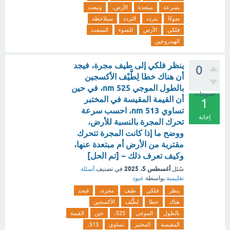
بسرعة
مبتعدة
الأرض،
وتبعث
ضوءًا
بتردد
التردد
سيلاحظه
فلكي
الأرض
للضوء
المنبعث
الهيدروجين
ينظر فلكي إلى طيف مجرة، فيجد
0
أن هناك خطا لِطَّيْف الأكسجين
بالطول الموجي nm 525، في حين
تصويتات
أن القيمة المقيسة في المختبر
1
تساوي nm 513، احسب سرعة
إجابة
تحرك المجرة بالنسبة للأرض،
ووضح ما إذا كانت المجرة تتحرك
مقتربة من الأرض أم مبتعدة عنها،
وكيف تعرف ذلك ~ [تم الحل]
أغسطس 5، 2025
سُئل
في تصنيف
أسئلة
تعليمية
بواسطة
عبود
ينظر
فلكي
طيف
مجرة،
فيجد
هناك
خطا
لِطَّيْف
الأكسجين
بالطول
الموجي
525،
حين
القيمة
المقيسة
المختبر
تساوي
513،