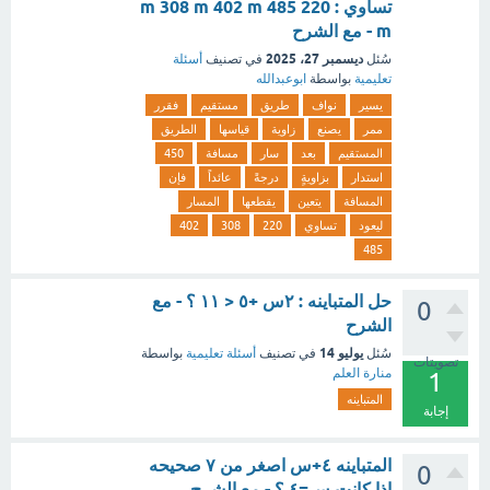
تساوي : 220 m 308 m 402 m 485
m - مع الشرح
ديسمبر 27، 2025
سُئل
في تصنيف
أسئلة
تعليمية
بواسطة
ابوعبدالله
يسير
نواف
طريق
مستقيم
فقرر
ممر
يصنع
زاوية
قياسها
الطريق
المستقيم
بعد
سار
مسافة
450
استدار
بزاويةٍ
درجةً
عائداً
فإن
المسافة
يتعين
يقطعها
المسار
ليعود
تساوي
220
308
402
485
حل المتباينه : ٢س +٥ < ١١ ؟ - مع
0
الشرح
يوليو 14
سُئل
في تصنيف
أسئلة تعليمية
بواسطة
تصويتات
منارة العلم
1
المتباينه
إجابة
المتباينه ٤+س اصغر من ٧ صحيحه
0
اذا كانت س=٤ ؟ - مع الشرح