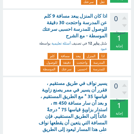
تقل
سرعتك
اذا كان المنزل يبعد مسافة 9 كلم
0
عن المدرسة واحتجت 30 دقيقة
للوصول للمدرسة احسبى سرعتك
تصويتات
الموسطة - مع الشرح
1
يناير 12
سُئل
في تصنيف
أسئلة تعليمية
بواسطة
إجابة
عبود
اذا
المنزل
يبعد
مسافة
كلم
المدرسة
واحتجت
دقيقة
للوصول
للمدرسة
احسبى
سرعتك
الموسطة
يسير نواف في طريق مستقيم ،
0
فقرر أن يسير في ممر يصنع زاوية
قياسها 35 ° مع الطريق المستقيم ،
تصويتات
و بعد أن سار مسافة 450 m ،
1
استدار بزاويةٍ قياسها 75 ° درجةً
إجابة
عائداً إلى الطريق المستقيم. فإن
المسافة التي يتعين أن يقطعها نواف
على هذا المسار ليعود إلى الطريق