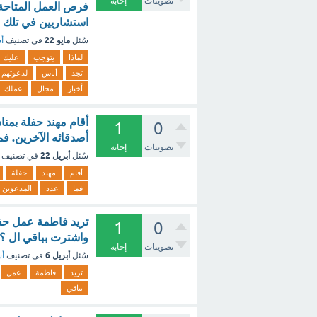
تصويتات
إجابة
فرص العمل المتاحة 
استشاريين في تلك ا
مايو 22
سُئل
في تصنيف
أس
لماذا
يتوجب
عليك
تجد
أناس
لدعوتهم
أخبار
مجال
عملك
1
0
أصدقائه الآخرين. فم
تصويتات
إجابة
أبريل 22
سُئل
في تصنيف
أقام
مهند
حفلة
فما
عدد
المدعوين
1
0
واشترت بباقي ال ؟ 
تصويتات
إجابة
أبريل 6
سُئل
في تصنيف
أس
تريد
فاطمة
عمل
بباقي