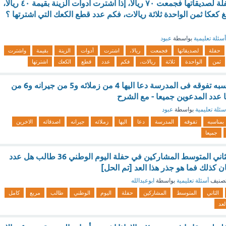
تريد فاطمة عمل حفلة لصديقاتها فجمعت ٧٠ ريالا، إذا اشترت أدوات الزينة بقيمة ٤٠ ريالا،
 كعكا ثمن الواحدة ثلاثة ريالات، فكم عدد قطع الكعك التي اشترتها ؟
أسئلة تعليمية
بواسطة
عبود
حفلة
لصديقاتها
فجمعت
ريالا،
اشترت
أدوات
الزينة
بقيمة
واشترت
ثمن
الواحدة
ثلاثة
ريالات،
فكم
عدد
قطع
الكعك
اشترتها
اقام مهند حفلة بمناسبه تفوقه فى المدرسة دعا اليها 4 من زملائه و5 من جيرانه و6 من
ا عدد المدعوين جميعا - مع الشرح
سئلة تعليمية
بواسطة
عبود
بمناسبه
تفوقه
المدرسة
دعا
اليها
زملائه
جيرانه
اصدقائه
الاخرين
جميعا
عدد طلاب الصف الثاني المتوسط المشاركين في حفلة اليوم الوطني 36 طالب هل عدد
ن كذلك فما هو جذر هذا العد [تم الحل]
صنيف
أسئلة تعليمية
بواسطة
ابوعبدالله
الثاني
المتوسط
المشاركين
حفلة
اليوم
الوطني
طالب
مربع
كامل
لعد