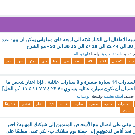
به الاطفال الى الكبار ثلاثه الى اربعه فاي مما ياتي يمكن ان يبين عدد
شرح
 تصنيف
أسئلة تعليمية
بواسطة
ابوعبدالله
سبه
الاطفال
الكبار
ثلاثه
اربعه
فاي
مما
ياتي
يمكن
يبين
عدد
تملك شركة لتأجير السيارات 14 سيارة صغيرة و 8 سيارات عائلية ، فإذا اختار شخص ما
 تكون سيارة عائلية يساوي : ٧ ٢٢ ٤ ٧ ٧ ١١ ٤ ١١ [تم الحل]
تصنيف
أسئلة تعليمية
بواسطة
ابوعبدالله
السيارات
سيارة
صغيرة
سيارات
عائلية
فإذا
اختار
شخص
عشوائيًّا
يساوي
ن تبقى على اتصال مع الأشخاص المنتمين إلى شبكتك المهنية؟ اختر
ي تجد أناس لدعوتهم إلى حفلة يوم ميلادك ب- لكي تبقى مطلعًا على