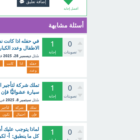
أفضل إجابة
أسئلة مشابهة
في حفله اذا كانت نس
1
0
الاطفال وعدد الكبار 30 الى 44 22 الى 28 27 الى 36 36 الى 50 - مع ال
تصويتات
إجابة
ديسمبر 28، 2025
سُئل
في
حفله
اذا
كانت
ن
وعدد
1
0
سيارة عشوائيًّا فإن احتمال أن
تصويتات
إجابة
سبتمبر 8، 2025
سُئل
في 
تملك
شركة
لتأجير
فإن
احتمال
تكون
لماذا يتوجب عليك أ
1
0
كل ما ينطبق: أ- لك