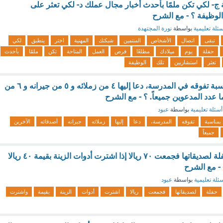
ج- لكي تكن ملمًا بأحدث أخبار مجال عملك د- لكي تعثر على
لوظيفة ؟ - مع الشرح
ئلة تعليمية
بواسطة
نورة المجتهدة
تبقى
اتصال
الأشخاص
المنتمين
شبكتك
المهنية
اختر
ينطبق
لكي
حفلة
يوم
ميلادك
مطلعًا
فرص
العمل
المتاحة
تكن
ملمًا
بأحدث
تعثر
استشاريين
تلك
الوظيفة
أقام مهند حفلة بمناسبة تفوقه في المدرسة، دعا إليها ٤ من زملائه و ٥ من جيرانه و ٦ من
ا عدد المدعوين جميعاً. ؟ - مع الشرح
أسئلة تعليمية
بواسطة
عبود
بمناسبة
تفوقه
المدرسة،
دعا
إليها
زملائه
جيرانه
أصدقائه
الآخرين
جميعاً
تريد فاطمة عمل حفلة لصديقاتها فجمعت ٧٠ ريالا إذا اشترت أدوات الزينة بقيمة ٤٠ ريالا
- مع الشرح
ئلة تعليمية
بواسطة
عبود
حفلة
لصديقاتها
فجمعت
ريالا
اشترت
أدوات
الزينة
بقيمة
واشترت