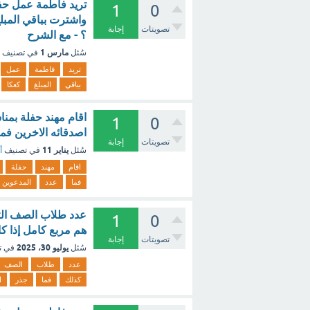
1
0
واشترت بباقي المبلغ
تصويتات
إجابة
؟ - مع الشرح
مارس 1
سُئل
في تصنيف
تريد
فاطمة
عمل
بباقي
المبلغ
كعكا
1
0
اصدقائه الاخرين فم
تصويتات
إجابة
يناير 11
سُئل
في تصنيف
أ
اقام
مهند
حفلة
فما
عدد
المدعوين
1
0
هم مربع كامل إذا كا
تصويتات
إجابة
يوليو 30، 2025
سُئل
في ت
عدد
طلاب
الصف
كذلك
فما
جذر
ا