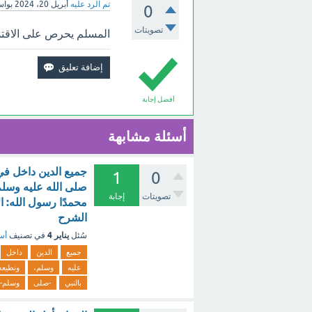
تم الرد عليه
أبريل 20، 2024
بوا
0
تصويتات
المسلم يحرص على الاقتد
أفضل إجابة
أسئلة مشابهة
جميع الدين داخل في
1
0
صلى الله عليه وسلم
تصويتات
إجابة
محمدًا رسول الله: ال
الشرح
يناير 4
سُئل
في تصنيف
أسئ
جميع
الدين
داخل
عليه
وسلم،
ونطيعه
بالنبي
-صلى
وسلم-