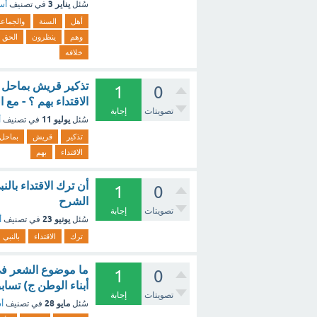
يناير 3
سُئل
في تصنيف
أسئ
أهل
السنة
والجماع
وهم
ينظرون
الحق
خلافه
تذكير قريش بماحل با
1
0
الاقتداء بهم ؟ - مع 
تصويتات
إجابة
يوليو 11
سُئل
في تصنيف
أ
تذكير
قريش
بماحل
الاقتداء
بهم
أن ترك الاقتداء بال
1
0
الشرح
تصويتات
إجابة
يونيو 23
سُئل
في تصنيف
أ
ترك
الاقتداء
بالنبي
ما موضوع الشعر في ال
1
0
أبناء الوطن ج) تساب
تصويتات
إجابة
مايو 28
سُئل
في تصنيف
أس