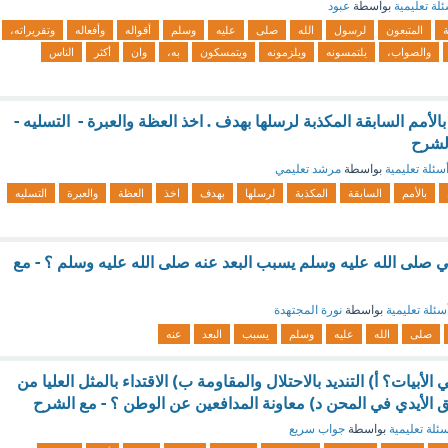
لة تعليمية
بواسطة
عبود
ة
المتبعون
لرسول
الله
صلى
عليه
وسلم
أقواله
وأفعاله
وتقريراته،
والصواب،
يلتمسونه
ويلزمونه
ويتمسكون
به،
وان
أكثر
الناس
لأمم السابقة المكذبة لرسلها بهدف . اخذ العظة والعبرة - التسليه -
الشرح
سئلة تعليمية
بواسطة
مرشد تعليمي
بالأمم
السابقة
المكذبة
لرسلها
بهدف
اخذ
العظة
والعبرة
التسليه
نبي صلى الله عليه وسلم يسبب البعد عنه صلى الله عليه وسلم ؟ - مع
سئلة تعليمية
بواسطة
نورة المجتهدة
صلى
الله
عليه
وسلم
يسبب
البعد
عنه
أبيات؟ أ) التنديد بالاحتلال والمقاومة ب) الاقتداء بالمثل العليا من
ق الأيدي في المحن د) معاونة المدافعين عن الوطن ؟ - مع الشرح
ئلة تعليمية
بواسطة
جواب سريع