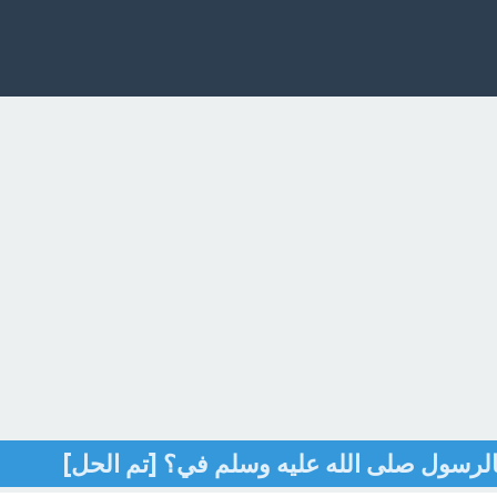
الرسول صلى الله عليه وسلم في؟ [تم الحل]