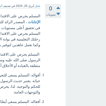
سُئل
أبريل 20، 2024
في تصنيف
أس
0
تصويتات
المسلم يحرص على الاقتداء
الإجابات
، المصدر الرائد لل
في تحقيق أعلى مستويات الت
المسلم يحرص على الاقتداء
رحلتك التعليمية.في بوابة ا
وكما نعمل جاهدين لتوفير بي
المسلم يحرص على الاقتداء 
الرسول صلى الله عليه وس
متعلقة بالعبادة أو الأخلاق أ
أقواله: المسلم يسعى للتع
حياته. يعتبر حديث الرسول
للحكم والتوجيه. لذا، يحرص
والتوجهات العامة.
أفعاله: المسلم يسعى أيضًا 