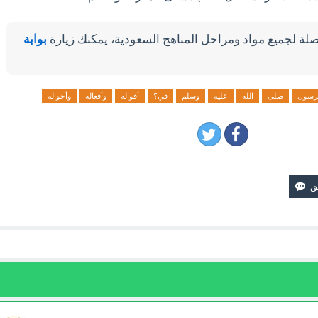
لة لجميع مواد ومراحل المناهج السعودية، يمكنك زيارة
بوابة
لرسول
صلى
الله
عليه
وسلم
في؟
أقواله
وأفعاله
وأحواله