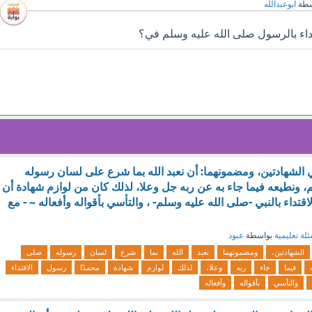
سطة
ابوعبدالله
اء بالرسول صلى الله عليه وسلم في؟
 الشهادتين، ومضمونهما: أن نعبد الله بما شرع على لسان رسوله
، ونطيعه فيما جاء به عن ربه جل وعلا، لذلك كان من لوازم شهادة أن
اقتداء بالنبي -صلى الله عليه وسلم- ، والتأسي بأقواله وأفعاله ~ - مع
لة تعليمية
بواسطة
عبود
الشهادتين،
ومضمونهما
نعبد
الله
بما
شرع
لسان
رسوله
صلى
فيما
جاء
ربه
وعلا،
لذلك
لوازم
شهادة
محمدًا
رسول
الاقتداء
والتأسي
بأقواله
وأفعاله