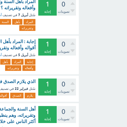
المراد بأهل السنة و
1
0
وأفعاله وتقريراته ؟
تصويتات
إجابة
أبريل 7
سُئل
في تصنيف
أس
المراد
بأهل
السنة
وتقريراته
إجابة : المراد بأهل
1
0
أقواله وأفعاله وتقري
تصويتات
إجابة
أبريل 5
سُئل
في تصنيف
أس
إجابة
المراد
بأهل
وأفعاله
وتقريراته
الذي يلازم الصدق في
1
0
فبراير 22
سُئل
في تصنيف
تصويتات
إجابة
يلازم
الصدق
أقواله
أهل السنة والجماعة
1
0
وتقريراته، وهم ينظ
تصويتات
إجابة
أكثر الناس على خلا