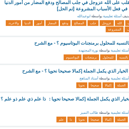
القلب على الله عزوجل في جلب المصالح ودفع المضار من أمور الدنيا
اد في فعل الأسباب المشروعة [تم الحل]
نيف
أسئلة تعليمية
بواسطة
ابوعبدالله
الله
عزوجل
جلب
المصالح
ودفع
المضار
أمور
الدنيا
والاخرة،
ب
المشروعة
النسبه للمحلول برمنجنات البوتاسيوم ؟ - مع الشرح
سئلة تعليمية
بواسطة
نورة المجتهدة
بالنسبه
للمحلول
برمنجنات
البوتاسيوم
... الخيار الذي يكمل الجملة إكمالا صحيحا نحويا ؟ - مع الشرح
سئلة تعليمية
بواسطة
أستاذ المناهج
الجملة
إكمالا
صحيحا
نحويا
 الخيار الذي يكمل الجملة إكمالا صحيحا نحويا : ذا علم ذي علم ذو علم ؟
سئلة تعليمية
بواسطة
طالب التميز
الجملة
إكمالا
صحيحا
نحويا
ذا
علم