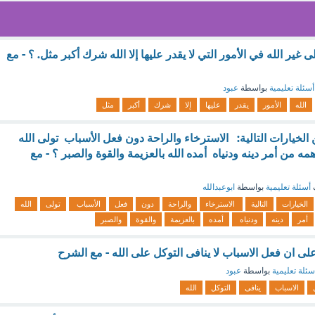
ير الله في الأمور التي لا يقدر عليها إلا الله شرك أكبر مثل. ؟ - مع
أسئلة تعليمية
بواسطة
عبود
الله
الأمور
يقدر
عليها
إلا
شرك
أكبر
مثل
الخيارات التالية: الاسترخاء والراحة دون فعل الأسباب تولى الله
همه من أمر دينه ودنياه أمده الله بالعزيمة والقوة والصبر ؟ - مع
أسئلة تعليمية
بواسطة
ابوعبدالله
الخيارات
التالية
الاسترخاء
والراحة
دون
فعل
الأسباب
تولى
الله
أمر
دينه
ودنياه
أمده
بالعزيمة
والقوة
والصبر
ى ان فعل الاسباب لا ينافى التوكل على الله - مع الشرح
سئلة تعليمية
بواسطة
عبود
الاسباب
ينافى
التوكل
الله