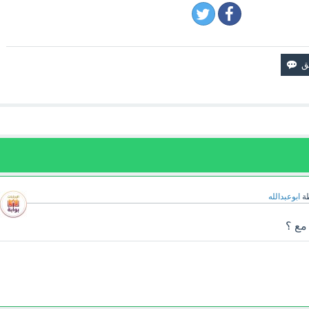
ة
ابوعبدالله
 مع ؟