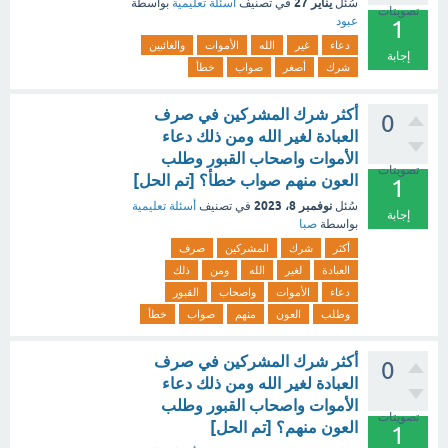
يناير 27
سُئل
في تصنيف
أسئلة تعليمية
بواسطة
تصويتات
عبود
1
دعاء
غير
الله
الأموات
والغائبين
إجابة
شرك
أصغر
صواب
خطأ
أكثر شرك المشركين في صرف
0
العبادة لغير الله ومن ذلك دعاء
الأموات واصحاب القبور وطلب
تصويتات
العون منهم صواب خطأ؟ [تم الحل]
1
نوفمبر 8، 2023
سُئل
في تصنيف
أسئلة تعليمية
إجابة
بواسطة
صبا
أكثر
شرك
المشركين
صرف
العبادة
لغير
الله
ومن
ذلك
دعاء
الأموات
واصحاب
القبور
وطلب
العون
منهم
صواب
خطأ
أكثر شرك المشركين في صرف
0
العبادة لغير الله ومن ذلك دعاء
الأموات واصحاب القبور وطلب
تصويتات
العون منهم؟ [تم الحل]
1