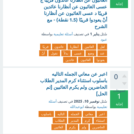
الغائبون عن أنظارنا عائدون قريبًا ج
إجابة
عسى الغائبون عن أنظارنا عائدين
قريبًا د عسى الغائبون عن أنظارنا
أنْ يعودوا قريبًا (1.5 نقطة) - مع
الشرح
يناير 1
سُئل
في تصنيف
أسئلة تعليمية
بواسطة
عبود
لعل
الغائبين
أنظارنا
عائدون
قريبًا
عند
وضع
عسى
بدلاً
نقول
أنْ
يعودوا
الغائبون
عائدين
اعبر عن معاني الجمله التاليه
0
باسلوب استثناء كرم المدير الطلاب
الحاضرين ولم يكرم الغائبين [تم
تصويتات
الحل]
1
نوفمبر 10، 2025
سُئل
في تصنيف
أسئلة
إجابة
تعليمية
بواسطة
ابوعبدالله
اعبر
معاني
الجمله
التاليه
باسلوب
استثناء
كرم
المدير
الطلاب
الحاضرين
ولم
يكرم
الغائبين