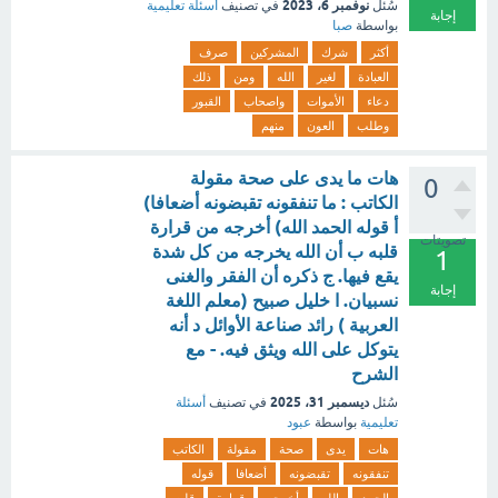
نوفمبر 6، 2023
سُئل
في تصنيف
أسئلة تعليمية
إجابة
بواسطة
صبا
أكثر
شرك
المشركين
صرف
العبادة
لغير
الله
ومن
ذلك
دعاء
الأموات
واصحاب
القبور
وطلب
العون
منهم
هات ما يدى على صحة مقولة
0
الكاتب : ما تنفقونه تقبضونه أضعافا)
أ قوله الحمد الله) أخرجه من قرارة
تصويتات
قلبه ب أن الله يخرجه من كل شدة
1
يقع فيها. ج ذكره أن الفقر والغنى
إجابة
نسبيان. ا خليل صبيح (معلم اللغة
العربية ) رائد صناعة الأوائل د أنه
يتوكل على الله ويثق فيه. - مع
الشرح
ديسمبر 31، 2025
سُئل
في تصنيف
أسئلة
تعليمية
بواسطة
عبود
هات
يدى
صحة
مقولة
الكاتب
تنفقونه
تقبضونه
أضعافا
قوله