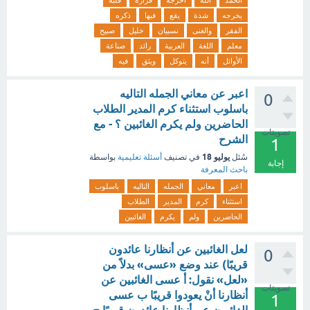
الحمد
الله
أخرجه
قرارة
قلبه
يخرجه
شدة
يقع
فيها
ذكره
الفقر
والغنى
نسبيان
خليل
صبيح
معلم
اللغة
العربية
رائد
صناعة
الأوائل
أنه
يتوكل
ويثق
فيه
اعبر عن معاني الجمله التاليه
0
باسلوب استثناء كرم المدير الطلاب
الحاضرين ولم يكرم الغائبين ؟ - مع
تصويتات
الشرح
1
يوليو 18
سُئل
في تصنيف
أسئلة تعليمية
بواسطة
إجابة
باحث المعرفة
اعبر
معاني
الجمله
التاليه
باسلوب
استثناء
كرم
المدير
الطلاب
الحاضرين
ولم
يكرم
الغائبين
لعل الغائبين عن أنظارنا عائدون
0
قريبًا) عند وضع «عسى» بدلاً من
«لعل» نقول: أ عسى الغائبين عن
تصويتات
أنظارنا أنْ يعودوا قريبًا ب عسى
1