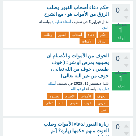
حكم دعاء أصحاب القبور وطلب
0
الرزق من الأموات هو - مع الشرح
فبراير 5
سُئل
في تصنيف
أسئلة تعليمية
بواسطة
تصويتات
عبود
1
حكم
دعاء
أصحاب
القبور
وطلب
إجابة
الرزق
الأموات
الخوف من الأموات و الأصنام ان
0
يصيبوه بمرض او شر : ( خوف
طبيعي ، خوف من الله تعالى ،
تصويتات
خوف من غير الله تعالى)
1
ديسمبر 15، 2025
سُئل
في تصنيف
أسئلة
إجابة
تعليمية
بواسطة
ابوعبدالله
الخوف
الأموات
الأصنام
يصيبوه
بمرض
خوف
طبيعي
الله
تعالى
غير
زيارة القبور لدعاء الأموات وطلب
0
الغوث منهم حكمها زيارة؟ [تم