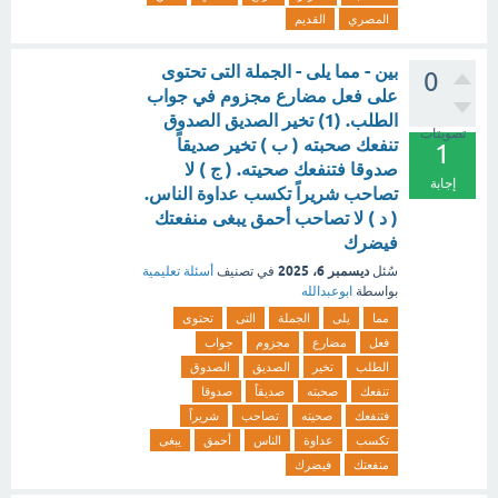
المصري
القديم
بين - مما يلى - الجملة التى تحتوى
0
على فعل مضارع مجزوم في جواب
الطلب. (1) تخير الصديق الصدوق
تصويتات
تنفعك صحبته ( ب ) تخير صديقاً
1
صدوقا فتنفعك صحيته. ( ج ) لا
إجابة
تصاحب شريراً تكسب عداوة الناس.
( د ) لا تصاحب أحمق يبغى منفعتك
فيضرك
ديسمبر 6، 2025
سُئل
في تصنيف
أسئلة تعليمية
بواسطة
ابوعبدالله
مما
يلى
الجملة
التى
تحتوى
فعل
مضارع
مجزوم
جواب
الطلب
تخير
الصديق
الصدوق
تنفعك
صحبته
صديقاً
صدوقا
فتنفعك
صحيته
تصاحب
شريراً
تكسب
عداوة
الناس
أحمق
يبغى
منفعتك
فيضرك