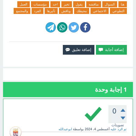
هنا
السوال
مناقشه
يقول
تخير
احد
مؤسسات
العمل
التطوعي
الاجتماعي
محيطك
وناقش
تأثيرها
الفرد
والمجتمع
1
إجابة وحدة
0
تصويتات
تم الرد عليه
أغسطس 4، 2024
بواسطة
ابوعبدالله