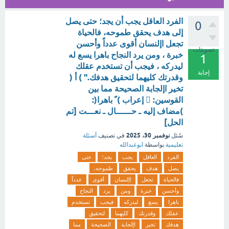
الفرد العاقل يجب أن يجد؛ حتى يصل
0
إلى هدف يحقق طموحه، فالحياة
تجعل اإلنسان أقوى عدداً وأحسن
تصويتات
خبرة ، ومن يرد النجاح باهرا يسع له
1
ليدركه ، فيجب أن تستخدم عقلك
إجابة
وقدرتك كليهما لتحقيق هدفك." ) أ (
تخير اإلجابة الصحيحة مما بين
القوسين:  إعراب ) ً باهرا(:
)مضاف إليه ـ حــــــال ـ نعـــت [تم
الحل]
نوفمبر 30، 2025
سُئل
في تصنيف
أسئلة
تعليمية
بواسطة
ابوعبدالله
الفرد
العاقل
يجب
يجد؛
حتى
يصل
هدف
يحقق
طموحه،
فالحياة
تجعل
اإلنسان
أقوى
عدداً
وأحسن
خبرة
ومن
يرد
النجاح
باهرا
يسع
ليدركه
فيجب
تستخدم
عقلك
وقدرتك
كليهما
لتحقيق
هدفك
تخير
اإلجابة
الصحيحة
مما