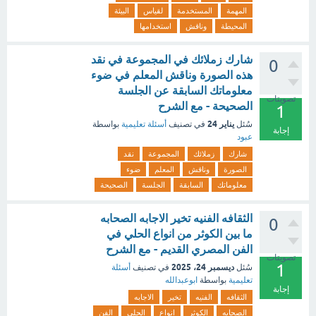
المهمة
المستخدمة
لقياس
البيئة
المحيطة
وناقش
استخدامها
شارك زملائك في المجموعة في نقد
0
هذه الصورة وناقش المعلم في ضوء
معلوماتك السابقة عن الجلسة
تصويتات
الصحيحة - مع الشرح
1
يناير 24
سُئل
في تصنيف
أسئلة تعليمية
بواسطة
إجابة
عبود
شارك
زملائك
المجموعة
نقد
الصورة
وناقش
المعلم
ضوء
معلوماتك
السابقة
الجلسة
الصحيحة
الثقافه الفنيه تخير الاجابه الصحابه
0
ما بين الكوثر من انواع الحلي في
الفن المصري القديم - مع الشرح
تصويتات
1
ديسمبر 24، 2025
سُئل
في تصنيف
أسئلة
تعليمية
بواسطة
ابوعبدالله
إجابة
الثقافه
الفنيه
تخير
الاجابه
الصحابه
الكوثر
انواع
الحلي
الفن