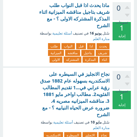
ماذا يحدث اذا قبل النواب طلب
0
شريف بتاجيل مناقشه الميزانية اثناء
المذكرة المشتركه الاولى ؟ - مع
تصويتات
الشرح
1
يونيو 16
سُئل
في تصنيف
أسئلة تعليمية
بواسطة
إجابة
منارة العلم
يحدث
اذا
قبل
النواب
طلب
شريف
بتاجيل
مناقشه
الميزانية
اثناء
المذكرة
المشتركه
الاولى
نجاح الانجليز في السيطره على
0
الاسكندريه بسهوله عام 1882 صدق
رؤية عرابي في...1 تقديم المطالب
تصويتات
الفئويه2. مطالب اواخر مايو 1881
1
3. مناقشه الميزانيه مصريه 4.
إجابة
ضروره عرض الحياه النيابيه ؟ - مع
الشرح
مايو 10
سُئل
في تصنيف
أسئلة تعليمية
بواسطة
منارة العلم
نجاح
الانجليز
السيطره
الاسكندريه