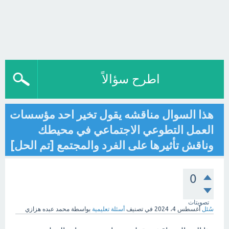
اطرح سؤالاً
هذا السوال مناقشه يقول تخير احد مؤسسات
العمل التطوعي الاجتماعي في محيطك
وناقش تأثيرها على الفرد والمجتمع [تم الحل]
0
تصويتات
سُئل
أغسطس 4، 2024
في تصنيف
أسئلة تعليمية
بواسطة
محمد عبده هزازي