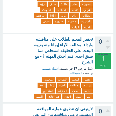
بسهوله
عام
1882
صدق
رؤية
عرابي
تقديم
المطالب
الفئويه2
مطالب
اواخر
مايو
1881
مناقشه
الميزانيه
مصريه
ضروره
عرض
الحياه
النيابيه
تحفيز المعلم للطلاب على مناقشه
0
وابداء مخالفه الاراء إيمانا منه بقيمه
البحث على الحقيقه استخلص مما
تصويتات
سبق احدى قيم اخلاق المهنه ؟ - مع
1
الشرح
إجابة
مارس 17
سُئل
في تصنيف
أسئلة تعليمية
بواسطة
ابوعبدالله
تحفيز
المعلم
للطلاب
مناقشه
وابداء
مخالفه
الاراء
إيمانا
منه
بقيمه
البحث
الحقيقه
استخلص
مما
سبق
احدى
قيم اخلاق
المهنه
لا ينبغي ان تنطوي عمليه الموافقه
0
المستنيرة على مناقشه بين المريض