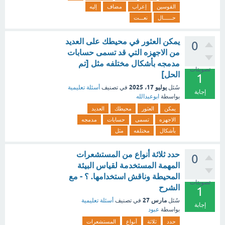
القوسين
إعراب
مضاف
إليه
حــــــال
نعـــت
يمكن العثور في محيطك على العديد
0
من الاجهزه التي قد تسمى حسابات
مدمجه بأشكال مختلفه مثل [تم
تصويتات
الحل]
1
يوليو 17، 2025
سُئل
في تصنيف
أسئلة تعليمية
إجابة
بواسطة
ابوعبدالله
يمكن
العثور
محيطك
العديد
الاجهزه
تسمى
حسابات
مدمجه
بأشكال
مختلفه
مثل
حدد ثلاثة أنواع من المستشعرات
0
المهمة المستخدمة لقياس البيئة
المحيطة وناقش استخدامها. ؟ - مع
تصويتات
الشرح
1
مارس 27
سُئل
في تصنيف
أسئلة تعليمية
إجابة
بواسطة
عبود
حدد
ثلاثة
أنواع
المستشعرات