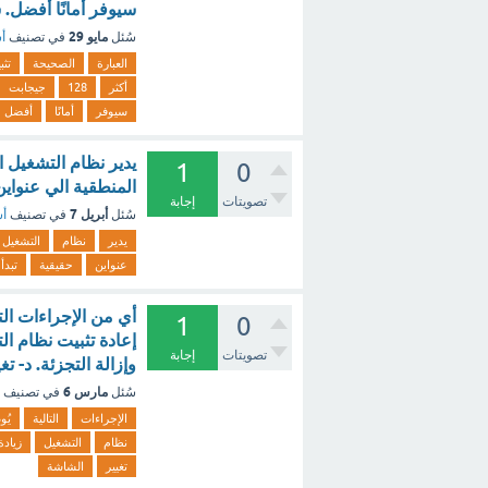
سيوفر أمانًا أفضل. 
مايو 29
سُئل
في تصنيف
أس
العبارة
الصحيحة
تثب
أكثر
128
جيجابت
سيوفر
أمانًا
أفضل
يدير نظام التشغيل ا
1
0
المنطقية الي عنواي
تصويتات
إجابة
أبريل 7
سُئل
في تصنيف
أس
يدير
نظام
التشغيل
عنواين
حقيقية
تبدأ
1
0
إعادة تثبيت نظام ال
تصويتات
إجابة
وإزالة التجزئة. د- ت
مارس 6
سُئل
في تصنيف
الإجراءات
التالية
يُ
نظام
التشغيل
زيادة
تغيير
الشاشة