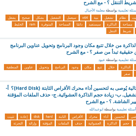
شريط التنقل ؟ - مع الشرح
ئلة تعليمية
بواسطة
معلمة الأجيال
يت
نظام
تشغيل
بنية
x64
سيعمل
التشغيل
بشكل
صحيح
يشغل
مساحة
الذاكرة
سيستفيد
دائمًا
المساحة
المتوفرة
ram
الخليط
شريط
التنقل
لذاكرة من خلال تتبع مكان وجود البرنامج وتحويل عناوين البرنامج
ن حقيقية تبدأ من صفر ؟ - مع الشرح
ئلة تعليمية
بواسطة
عبود
الذاكرة
خلال
تتبع
مكان
وجود
البرنامج
وتحويل
عناوين
المنطقية
صفر
أي من الإجراءات التالية يُوصى به لتحسين أداء محرك الأقراص الثابتة (Hard Disk)؟ أ-
تشغيل. ب- زيادة حجم الذاكرة العشوائية. ج- حذف الملفات المؤقتة
غيير الشاشة. ؟ - مع الشرح
أسئلة تعليمية
بواسطة
ابوعبدالله
وصى
لتحسين
أداء
محرك
الأقراص
الثابتة
hard
disk
إعادة
تثبيت
حجم
الذاكرة
العشوائية
حذف
الملفات
المؤقتة
وإزالة
التجزئة