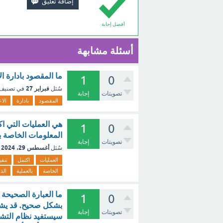
أفضل إجابة
أسئلة مشابهة
ما المقصود بادارة ا
1
0
فبراير 27
سُئل
في تصنيف
تصويتات
إجابة
المقصود
بادارة
الا
هي العمليات التي ا
1
0
المعلومات الخاصة با
تصويتات
إجابة
أغسطس 29، 2024
سُئل
العمليات
اكتمل
تنفي
الخاصة
بالعملية
الذ
1
0
تصويتات
إجابة