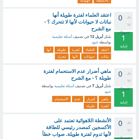
بالأنشطة
الهوائية
اعتقد العلماء لفترة طويلة أنها
0
نباتات لا حيوانات لأنها لا تتحرك ؟ -
مع الشرح
تصويتات
1
أبريل 12
سُئل
في تصنيف
أسئلة تعليمية
بواسطة
عبود
إجابة
اعتقد
العلماء
لفترة
طويلة
أنها
نباتات
حيوانات
لأنها
تتحرك
ماهي أضرار عدم الاستحمام لفترة
0
طويلة ؟ - مع الشرح
أبريل 7
سُئل
في تصنيف
أسئلة تعليمية
بواسطة
تصويتات
عبود
1
ماهي
أضرار
عدم
الاستحمام
إجابة
لفترة
طويلة
الأنشطة اللاهوائية تعتمد على
0
الأكسجين كمصدر رئيسي للطاقة
لأنها تدوم لفترة طويلة. صواب خطأ
تصويتات