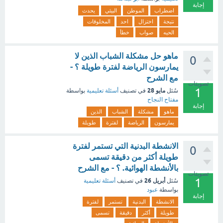
إجابة
اضطراب
الموطن
البيئي
يحدث
نتيجة
اختزال
احد
المخلوقات
الحيه
صواب
خطأ
ماهو حل مشكلة الشباب الذين لا
0
يمارسون الرياضة لفترة طويلة ؟ -
مع الشرح
تصويتات
1
مايو 28
سُئل
في تصنيف
أسئلة تعليمية
بواسطة
مفتاح النجاح
إجابة
ماهو
مشكلة
الشباب
الذين
يمارسون
الرياضة
لفترة
طويلة
الانشطة البدنية التي تستمر لفترة
0
طويلة أكثر من دقيقة تسمى
بالأنشطة الهوائية. ؟ - مع الشرح
تصويتات
1
أبريل 26
سُئل
في تصنيف
أسئلة تعليمية
بواسطة
عبود
إجابة
الانشطة
البدنية
تستمر
لفترة
طويلة
أكثر
دقيقة
تسمى