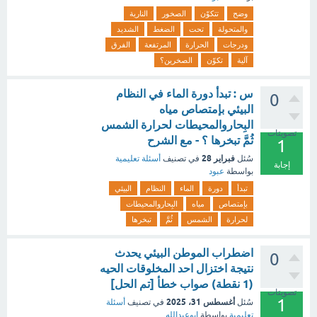
وضح
تتكوّن
الصخور
النارية
والمتحولة
تحت
الضغط
الشديد
ودرجات
الحرارة
المرتفعة
الفرق
آلية
تكوّن
الصخرين؟
س : تبدأ دورة الماء في النظام
0
البيئي بإمتصاص مياه
البِحاروالمحيطات لحرارة الشمس
تصويتات
ثُمَّ تبخرها ؟ - مع الشرح
1
فبراير 28
سُئل
في تصنيف
أسئلة تعليمية
إجابة
بواسطة
عبود
تبدأ
دورة
الماء
النظام
البيئي
بإمتصاص
مياه
البِحاروالمحيطات
لحرارة
الشمس
ثُمَّ
تبخرها
اضطراب الموطن البيئي يحدث
0
نتيجة اختزال احد المخلوقات الحيه
(1 نقطة) صواب خطأ [تم الحل]
تصويتات
1
أغسطس 31، 2025
سُئل
في تصنيف
أسئلة
تعليمية
بواسطة
ابوعبدالله