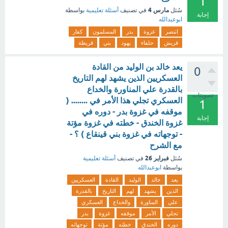
1
مارس 4
سُئل
في تصنيف
أسئلة تعليمية
بواسطة
إجابة
ابوعبدالله
انتصر
غزوة
بدر
المسلمون
كفار
قريش
حلفاء
يهود
بني
قريظة
يعد خالد بن الوليد من القادة
0
العسكريين الذين يشهد لهم التاريخ
بالقدرة علي المناورة والخداع
تصويتات
العسكري تجلي هذا الأمر في ........ (
1
موقفه في غزوة بدر - دوره في
إجابة
غزوة الخندق - خطته في غزوة مؤتة
- توجهاته في غزوة بني قينقاع ) ؟ -
مع الشرح
فبراير 26
سُئل
في تصنيف
أسئلة تعليمية
بواسطة
ابوعبدالله
يعد
خالد
الوليد
القادة
العسكريين
الذين
يشهد
لهم
التاريخ
بالقدرة
علي
المناورة
والخداع
العسكري
تجلي
الأمر
موقفه
غزوة
بدر
دوره
الخندق
خطته
مؤتة
توجهاته