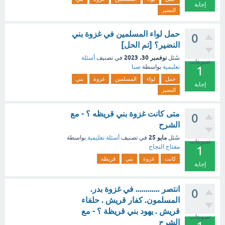
إجابة
النضير
حمل لواء المسلمين في غزوة بني
0
النضير؟ [تم الحل]
نوفمبر 30، 2023
سُئل
في تصنيف
أسئلة
تصويتات
تعليمية
بواسطة
صبا
1
حمل
لواء
المسلمين
غزوة
بني
إجابة
النضير
متى كانت غزوة بني قريظه ؟ - مع
0
الشرح
مايو 25
سُئل
في تصنيف
أسئلة تعليمية
بواسطة
تصويتات
مفتاح النجاح
1
كانت
غزوة
بني
قريظه
إجابة
انتصر ............ في غزوة بدر.
0
المسلمون. كفار قريش . حلفاء
قريش . يهود بني قريظة ؟ - مع
تصويتات
الشرح