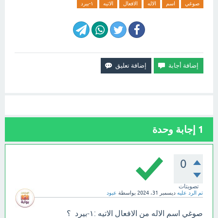
صوغي
اسم
الاله
الافعال
الاتيه
١-بيرد
1
إجابة وحدة
0
تصويتات
تم الرد عليه
ديسمبر 31، 2024
بواسطة
عبود
صوغي اسم الاله من الافعال الاتيه :١-بيرد ؟