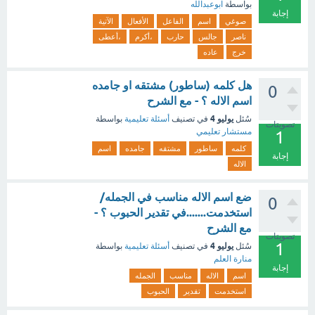
بواسطة
ابوعبدالله
إجابة
صوغي
اسم
الفاعل
الأفعال
الآتية
ناصر
جالس
حارب
،أكرم
،أعطى
خرج
عاده
هل كلمه (ساطور) مشتقه او جامده
0
اسم الاله ؟ - مع الشرح
يوليو 4
سُئل
في تصنيف
أسئلة تعليمية
بواسطة
تصويتات
مستشار تعليمي
1
كلمه
ساطور
مشتقه
جامده
اسم
إجابة
الاله
ضع اسم الاله مناسب في الجمله/
0
استخدمت.......في تقدير الحبوب ؟ -
مع الشرح
تصويتات
1
يوليو 4
سُئل
في تصنيف
أسئلة تعليمية
بواسطة
منارة العلم
إجابة
اسم
الاله
مناسب
الجمله
استخدمت
تقدير
الحبوب