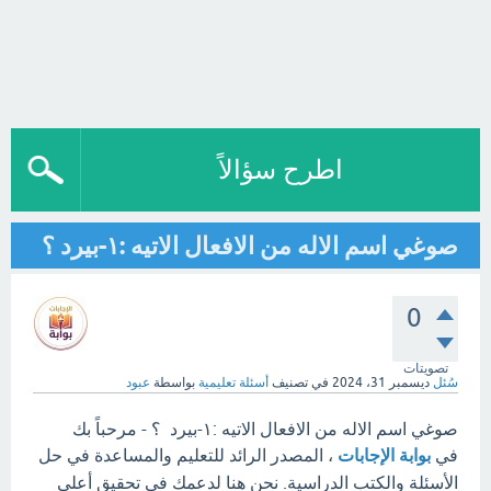
اطرح سؤالاً
صوغي اسم الاله من الافعال الاتيه :١-بيرد ؟
0
تصويتات
سُئل
ديسمبر 31، 2024
في تصنيف
أسئلة تعليمية
بواسطة
عبود
صوغي اسم الاله من الافعال الاتيه :١-بيرد ؟ - مرحباً بك
في
بوابة الإجابات
، المصدر الرائد للتعليم والمساعدة في حل
الأسئلة والكتب الدراسية. نحن هنا لدعمك في تحقيق أعلى