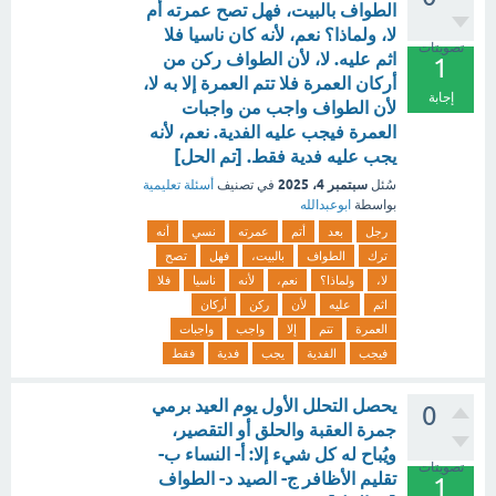
الطواف بالبيت، فهل تصح عمرته أم
لا، ولماذا؟ نعم، لأنه كان ناسيا فلا
تصويتات
اثم عليه. لا، لأن الطواف ركن من
1
أركان العمرة فلا تتم العمرة إلا به لا،
إجابة
لأن الطواف واجب من واجبات
العمرة فيجب عليه الفدية. نعم، لأنه
يجب عليه فدية فقط. [تم الحل]
سبتمبر 4، 2025
سُئل
في تصنيف
أسئلة تعليمية
بواسطة
ابوعبدالله
رجل
بعد
أتم
عمرته
نسي
أنه
ترك
الطواف
بالبيت،
فهل
تصح
لا،
ولماذا؟
نعم،
لأنه
ناسيا
فلا
اثم
عليه
لأن
ركن
أركان
العمرة
تتم
إلا
واجب
واجبات
فيجب
الفدية
يجب
فدية
فقط
يحصل التحلل الأول يوم العيد برمي
0
جمرة العقبة والحلق أو التقصير،
ويُباح له كل شيء إلا: أ- النساء ب-
تصويتات
تقليم الأظافر ج- الصيد د- الطواف
1