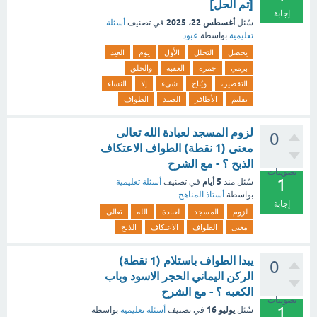
[تم الحل]
إجابة
أغسطس 22، 2025
سُئل
في تصنيف
أسئلة
تعليمية
بواسطة
عبود
يحصل
التحلل
الأول
يوم
العيد
برمي
جمرة
العقبة
والحلق
التقصير،
ويُباح
شيء
إلا
النساء
تقليم
الأظافر
الصيد
الطواف
لزوم المسجد لعبادة الله تعالى
0
معنى (1 نقطة) الطواف الاعتكاف
الذبح ؟ - مع الشرح
تصويتات
1
5 أيام
سُئل
منذ
في تصنيف
أسئلة تعليمية
بواسطة
أستاذ المناهج
إجابة
لزوم
المسجد
لعبادة
الله
تعالى
معنى
الطواف
الاعتكاف
الذبح
يبدا الطواف باستلام (1 نقطة)
0
الركن اليماني الحجر الاسود وباب
الكعبه ؟ - مع الشرح
تصويتات
1
يوليو 16
سُئل
في تصنيف
أسئلة تعليمية
بواسطة