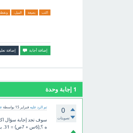
اكتب
بصيغة
الميل،
ونقطة
1
إجابة وحدة
تم الرد عليه
فبراير 15
بواسطة
عب
0
تصويتات
سوف تجد إجابة سؤال اكت
ه ؟;(6س + 7ص) = 31. بالأعلى.