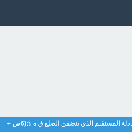
اكتب بصيغة الميل، ونقطة معادلة المستقيم الذي يتضمن الضلع ق ه ؟;(6س +