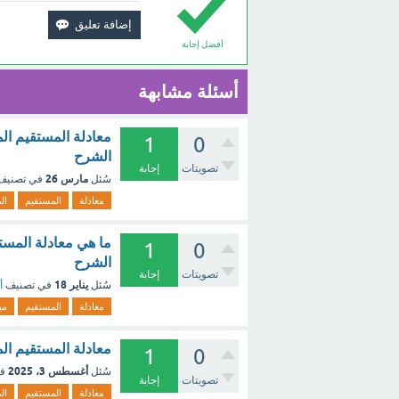
أفضل إجابة
أسئلة مشابهة
1
0
الشرح
تصويتات
إجابة
مارس 26
سُئل
في تصني
معادلة
المستقيم
ال
1
0
الشرح
تصويتات
إجابة
يناير 18
سُئل
في تصنيف
أ
معادلة
المستقيم
مي
معادلة المستقيم المار بالنقطة (٥ ، -١) وميله ٤ 
1
0
أغسطس 3، 2025
سُئل
ف
تصويتات
إجابة
معادلة
المستقيم
ال