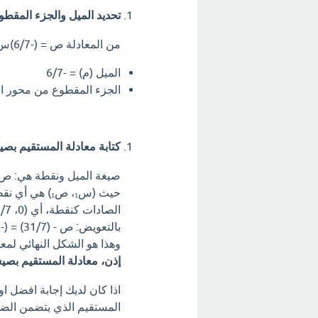
تحديد الميل والجزء المقطو
من المعادلة ص = (-6/7)س + (31/7)، نجد أن:
الميل (م) = -6/7
الجزء المقطوع من محور الصاد
كتابة معادلة المستقيم بصي
صيغة الميل ونقطة هي: ص - ص₁ = م (س
حيث (س₁، ص₁)
الصادات كنقطة، أي (0، 31/7).
بالتعويض: ص - (31/7) = (-6/7) (س - 0)
وهذا هو الشكل النهائي لمع
إذن، معادلة المستقيم بصيغة الميل
اذا كان لديك إجابة افضل ا
المستقيم الذي يتضمن الضلع ق ه ؟;(6س + 7ص) = 31.