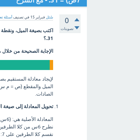
7ص) = 31. - مع الشرح
سُئل
فبراير 15
في تصنيف
أسئلة تع
0
تصويتات
31.؟
الإجابة الصحيحة من خلال 
لإيجاد معادلة المستقيم بصي
الميل والمقطع (ص = م س +
الصادات.
تحويل المعادلة إلى صيغة ا
المعادلة الأصلية هي: (6س + 7ص) = 31
نطرح 6س من كلا الطرفين: 7ص = -6س + 31
نقسم كلا الطرفين على 7: ص = (-6/7)س + (31/7)