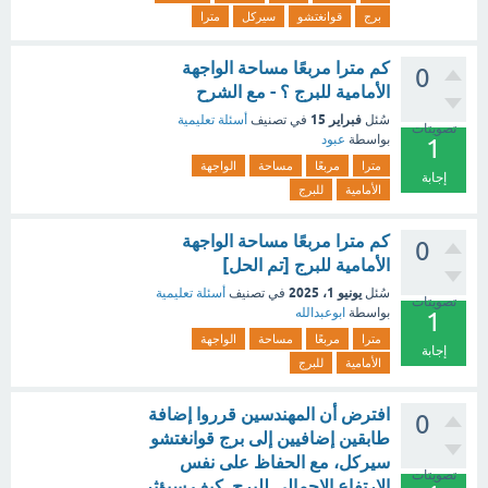
برج
قوانغتشو
سيركل
مترا
كم مترا مربعًا مساحة الواجهة
0
الأمامية للبرج ؟ - مع الشرح
فبراير 15
سُئل
في تصنيف
أسئلة تعليمية
تصويتات
بواسطة
عبود
1
مترا
مربعًا
مساحة
الواجهة
إجابة
الأمامية
للبرج
كم مترا مربعًا مساحة الواجهة
0
الأمامية للبرج [تم الحل]
يونيو 1، 2025
سُئل
في تصنيف
أسئلة تعليمية
تصويتات
بواسطة
ابوعبدالله
1
مترا
مربعًا
مساحة
الواجهة
إجابة
الأمامية
للبرج
افترض أن المهندسين قرروا إضافة
0
طابقين إضافيين إلى برج قوانغتشو
سيركل، مع الحفاظ على نفس
تصويتات
الارتفاع الإجمالي للبرج. كيف سيؤثر