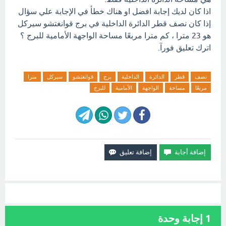
اذا كان لديك إجابة افضل او هناك خطأ في الإجابة علي سؤال
إذا كان نصف قطر الدائرة الداخلية في برج قوانغتشو سيركل
هو 23 مترا ، كم مترا مربعًا مساحة الواجهة الأمامية للبرج ؟
اترك تعليق فورآ.
نصف
قطر
الدائرة
الداخلية
برج
قوانغتشو
سيركل
مترا
مربعًا
مساحة
الواجهة
الأمامية
للبرج
1
إجابة وحدة