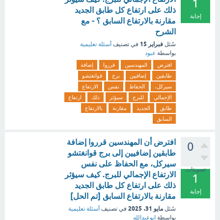
1
ذلك على ارتفاع كل طابق الجديد
إجابة
مقارنة بالارتفاع السابق ؟ - مع
الشرح
فبراير 15
سُئل
في تصنيف
أسئلة تعليمية
بواسطة
عبود
افترض
المهندسين
قرروا
إضافة
طابقين
إضافيين
برج
قوانغتشو
سيركل،
الحفاظ
نفس
الارتفاع
الإجمالي
للبرج
سيؤثر
ذلك
ارتفاع
طابق
الجديد
مقارنة
بالارتفاع
السابق
افترض أن المهندسين قرروا إضافة
0
طابقين إضافيين إلى برج قوانغتشو
سيركل، مع الحفاظ على نفس
تصويتات
الارتفاع الإجمالي للبرج. كيف سيؤثر
1
ذلك على ارتفاع كل طابق الجديد
إجابة
مقارنة بالارتفاع السابق [تم الحل]
مايو 31، 2025
سُئل
في تصنيف
أسئلة تعليمية
بواسطة
ابوعبدالله