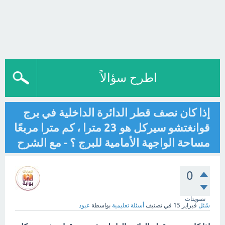
اطرح سؤالاً
إذا كان نصف قطر الدائرة الداخلية في برج
قوانغتشو سيركل هو 23 مترا ، كم مترا مربعًا
مساحة الواجهة الأمامية للبرج ؟ - مع الشرح
0
تصويتات
سُئل
فبراير 15
في تصنيف
أسئلة تعليمية
بواسطة
عبود