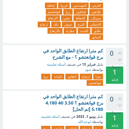
افترض
المهندسين
قرروا
إضافة
طابقين
إضافيين
برج
قوانغتشو
سيركل،
الحفاظ
نفس
الارتفاع
الإجمالي
للبرج
سيؤثر
ذلك
ارتفاع
طابق
الجديد
مقارنة
بالارتفاع
السابق
كم مترا ارتفاع الطابق الواحد في
0
برج قوانغتشو ؟ - مع الشرح
فبراير 15
سُئل
في تصنيف
أسئلة تعليمية
تصويتات
بواسطة
عبود
1
مترا
ارتفاع
الطابق
الواحد
برج
إجابة
قوانغتشو
كم مترا ارتفاع الطابق الواحد في
0
برج قوانغتشو ؟ 3.50 40 4.180
5.180 [تم الحل]
تصويتات
1
يونيو 1، 2025
سُئل
في تصنيف
أسئلة تعليمية
بواسطة
ابوعبدالله
إجابة
مترا
ارتفاع
الطابق
الواحد
برج