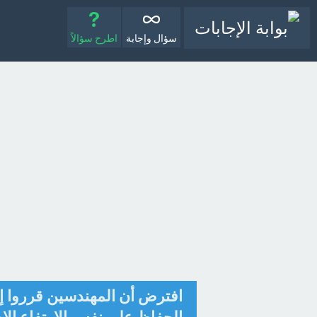
سؤال وإجابة
اطرح سؤالاً
افترض أن المهندسين قرروا إ