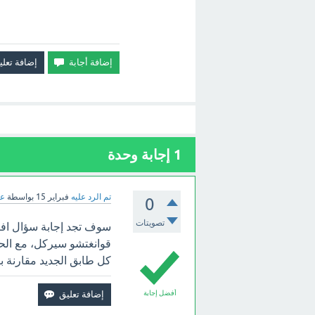
1
إجابة وحدة
تم الرد عليه
فبراير 15
بواسطة
عب
0
تصويتات
سوف تجد إجابة سؤال افت
قوانغتشو سيركل، مع الحف
كل طابق الجديد مقارنة بال
أفضل إجابة