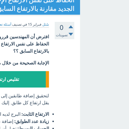
الحفاظ على نفس الارتفاع الإ
الجديد مقارنة بالارتفاع الساب
سُئل
فبراير 15
في تصنيف
أسئلة تع
0
تصويتات
افترض أن المهندسين قرروا
الحفاظ على نفس الارتفاع ا
بالارتفاع السابق ؟؟
الإجابة الصحيحة من خلال 
تقليص ارتف
لتحقيق إضافة طابقين إلى 
يقل ارتفاع كل طابق. إليك 
الارتفاع الثابت:
البرج لديه ا
زيادة عدد الطوابق:
إضافة طا
الحساب البسيط:
تخيل أن لد