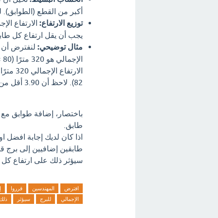
أكبر من القطع (الطوابق).
توزيع الارتفاع:
الارتفاع الإ
يجب أن يقل ارتفاع كل طابق
مثال توضيحي:
82). لاحظ أن 3.90 أقل من 4.
باختصار، إضافة طوابق مع ا
طابق.
اذا كان لديك إجابة افضل ا
طابقين إضافيين إلى برج ق
سيؤثر ذلك على ارتفاع كل طا
افترض
المهندسين
قرروا
إ
الإجمالي
للبرج
سيؤثر
ذلك