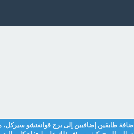
ضافة طابقين إضافيين إلى برج قوانغتشو سيركل، م