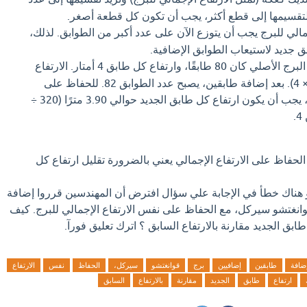
 لتقسيمها إلى قطع أكثر، يجب أن تكون كل قطعة أصغر.
جمالي للبرج يجب أن يتوزع الآن على عدد أكبر من الطوابق. لذلك،
 جديد لاستيعاب الطوابق الإضافية.
لنفترض أن البرج الأصلي كان 80 طابقًا، وارتفاع كل طابق 4 أمتار. الارتفاع
الإجمالي هو 320 مترًا (80 × 4). بعد إضافة طابقين، يصبح عدد الطوابق 82. للحفاظ على
الارتفاع الإجمالي 320 مترًا، يجب أن يكون ارتفاع كل طابق الجديد حوالي 3.90 مترًا (320 ÷
لحفاظ على الارتفاع الإجمالي يعني بالضرورة تقليل ارتفاع كل
و هناك خطأ في الإجابة علي سؤال افترض أن المهندسين قرروا إضافة
وانغتشو سيركل، مع الحفاظ على نفس الارتفاع الإجمالي للبرج. كيف
بق الجديد مقارنة بالارتفاع السابق ؟ اترك تعليق فورآ.
ضافة
طابقين
إضافيين
برج
قوانغتشو
سيركل،
الحفاظ
نفس
الارتفاع
ارتفاع
طابق
الجديد
مقارنة
بالارتفاع
السابق