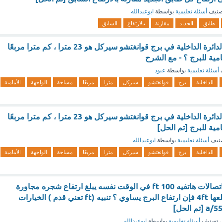
صنيف
أسئلة تعليمية
بواسطة
ابوعبدالله
طابق
الجديد
مقارنة
بالارتفاع
السابق
إذا كان نصف قطر الدائرة الداخلية في برج قوانغتشو سيركل هو 23 مترا ، كم مترا مربعًا
مية للبرج ؟ - مع الشرح
أسئلة تعليمية
بواسطة
عبود
الداخلية
برج
قوانغتشو
سيركل
مترا
مربعًا
مساحة
الواجهة
الأمامية
إذا كان نصف قطر الدائرة الداخلية في برج قوانغتشو سيركل هو 23 مترا ، كم مترا مربعًا
مية للبرج [تم الحل]
نيف
أسئلة تعليمية
بواسطة
ابوعبدالله
الداخلية
برج
قوانغتشو
سيركل
مترا
مربعًا
مساحة
الواجهة
الأمامية
يبلغ طول ضلع برج اتصالات هاتفيه 100 ft في الوقت نفسه يبلغ ارتفاع شجره مجاورة
للبرج 3ft وطول ضلعها 4ft فإن ارتفاع البرج يساوي ؟ تنبيه (ft تعني قدم ) الخيارات
 الحل]
 تصنيف
أسئلة تعليمية
بواسطة
ابوعبدالله