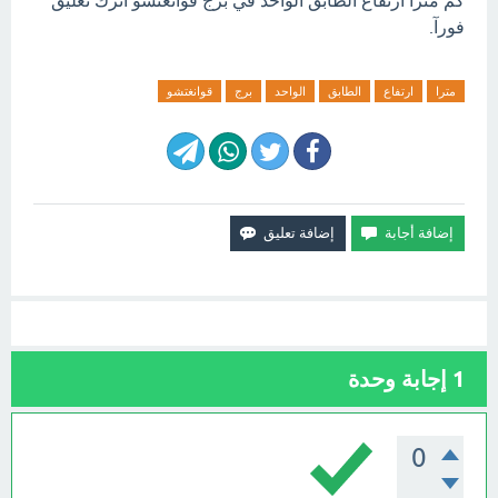
فورآ.
مترا
ارتفاع
الطابق
الواحد
برج
قوانغتشو
1
إجابة وحدة
0