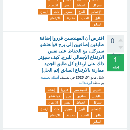
سيركل،
الحفاظ
نفس
الارتفاع
الإجمالي
للبرج
سيؤثر
ذلك
ارتفاع
طابق
الجديد
مقارنة
بالارتفاع
السابق
افترض أن المهندسين قرروا إضافة
0
طابقين إضافيين إلى برج قوانغتشو
سيركل، مع الحفاظ على نفس
تصويتات
الارتفاع الإجمالي للبرج. كيف سيؤثر
1
ذلك على ارتفاع كل طابق الجديد
إجابة
مقارنة بالارتفاع السابق [تم الحل]
مايو 31، 2025
سُئل
في تصنيف
أسئلة تعليمية
بواسطة
ابوعبدالله
افترض
المهندسين
قرروا
إضافة
طابقين
إضافيين
برج
قوانغتشو
سيركل،
الحفاظ
نفس
الارتفاع
الإجمالي
للبرج
سيؤثر
ذلك
ارتفاع
طابق
الجديد
مقارنة
بالارتفاع
السابق