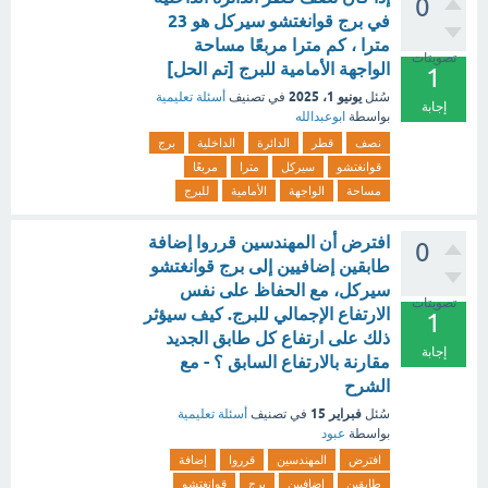
0
في برج قوانغتشو سيركل هو 23
مترا ، كم مترا مربعًا مساحة
تصويتات
الواجهة الأمامية للبرج [تم الحل]
1
يونيو 1، 2025
سُئل
في تصنيف
أسئلة تعليمية
إجابة
بواسطة
ابوعبدالله
نصف
قطر
الدائرة
الداخلية
برج
قوانغتشو
سيركل
مترا
مربعًا
مساحة
الواجهة
الأمامية
للبرج
افترض أن المهندسين قرروا إضافة
0
طابقين إضافيين إلى برج قوانغتشو
سيركل، مع الحفاظ على نفس
تصويتات
الارتفاع الإجمالي للبرج. كيف سيؤثر
1
ذلك على ارتفاع كل طابق الجديد
إجابة
مقارنة بالارتفاع السابق ؟ - مع
الشرح
فبراير 15
سُئل
في تصنيف
أسئلة تعليمية
بواسطة
عبود
افترض
المهندسين
قرروا
إضافة
طابقين
إضافيين
برج
قوانغتشو