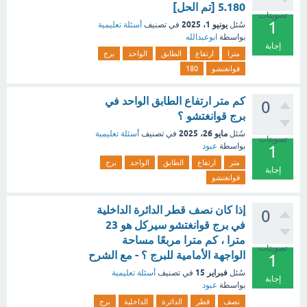
5.180 [تم الحل]
تصويتات
1
يونيو 1، 2025
سُئل
في تصنيف
أسئلة تعليمية
بواسطة
ابوعبدالله
إجابة
مترا
ارتفاع
الطابق
الواحد
برج
قوانغتشو
180
كم متر ارتفاع الطابق الواحد في
0
برج قوانغتشو ؟
مايو 26، 2025
سُئل
في تصنيف
أسئلة تعليمية
تصويتات
بواسطة
عبود
1
متر
ارتفاع
الطابق
الواحد
برج
إجابة
قوانغتشو
إذا كان نصف قطر الدائرة الداخلية
0
في برج قوانغتشو سيركل هو 23
مترا ، كم مترا مربعًا مساحة
تصويتات
الواجهة الأمامية للبرج ؟ - مع الشرح
1
فبراير 15
سُئل
في تصنيف
أسئلة تعليمية
إجابة
بواسطة
عبود
نصف
قطر
الدائرة
الداخلية
برج