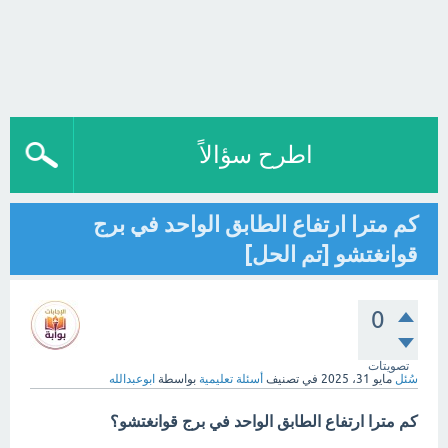
اطرح سؤالاً
كم مترا ارتفاع الطابق الواحد في برج
قوانغتشو [تم الحل]
0
تصويتات
سُئل
مايو 31، 2025
في تصنيف
أسئلة تعليمية
بواسطة
ابوعبدالله
كم مترا ارتفاع الطابق الواحد في برج قوانغتشو؟