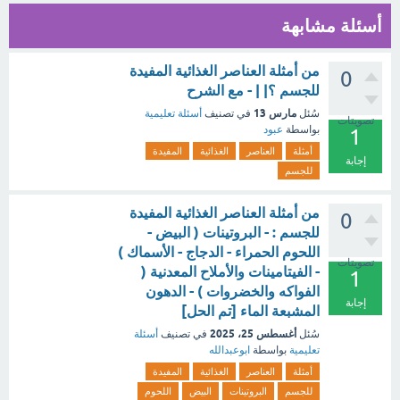
أسئلة مشابهة
من أمثلة العناصر الغذائية المفيدة
0
للجسم ؟| | - مع الشرح
مارس 13
سُئل
في تصنيف
أسئلة تعليمية
تصويتات
بواسطة
عبود
1
أمثلة
العناصر
الغذائية
المفيدة
إجابة
للجسم
من أمثلة العناصر الغذائية المفيدة
0
للجسم : - البروتينات ( البيض -
اللحوم الحمراء - الدجاج - الأسماك )
تصويتات
- الفيتامينات والأملاح المعدنية (
1
الفواكه والخضروات ) - الدهون
إجابة
المشبعة الماء [تم الحل]
أغسطس 25، 2025
سُئل
في تصنيف
أسئلة
تعليمية
بواسطة
ابوعبدالله
أمثلة
العناصر
الغذائية
المفيدة
للجسم
البروتينات
البيض
اللحوم