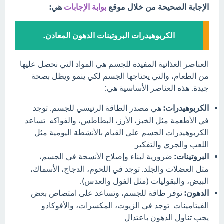
الإجابة الصحيحة من خلال موقع
بوابة الإجابات
هي:
الكربوهيدرات البروتينات الدهون المعادن.
العناصر الغذائية المفيدة للجسم هي المواد التي نحصل عليها
من الطعام، والتي يحتاجها الجسم لكي ينمو ويظل بصحة
جيدة. هذه العناصر الأساسية هي:
الكربوهيدرات:
هي مصدر الطاقة الرئيسي للجسم. توجد
في الأطعمة مثل الخبز، الأرز، البطاطس، والفواكه. تساعد
الكربوهيدرات الجسم على القيام بالأنشطة اليومية مثل
اللعب والجري والتفكير.
البروتينات:
ضرورية لبناء وإصلاح الأنسجة في الجسم،
مثل العضلات والجلد. توجد في اللحوم، الدجاج، الأسماك،
البيض، والبقوليات (مثل الفول والعدس).
الدهون:
توفر طاقة للجسم، وتساعد على امتصاص بعض
الفيتامينات. توجد في الزيوت، المكسرات، والأفوكادو.
يجب تناول الدهون باعتدال.