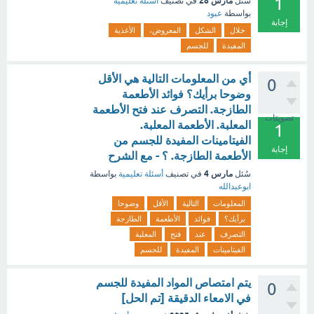
1
مارس 28
سُئل
في تصنيف
أسئلة تعليمية
بواسطة
عبود
إجابة
خلال
الشكل
المعروض،
الأغذية
المفيدة
للجسم
أي من المعلومات التالية هي الأقل
0
وضوحا برأيك؟ فوائد الأطعمة
الطازجة. التصرف عند فتح الأطعمة
تصويتات
المعلبة. الأطعمة المعلبة.
1
الفيتامينات المفيدة للجسم من
إجابة
الأطعمة الطازجة. ؟ - مع الشرح
مارس 4
سُئل
في تصنيف
أسئلة تعليمية
بواسطة
ابوعبدالله
المعلومات
التالية
الأقل
وضوحا
برأيك؟
فوائد
الأطعمة
الطازجة
التصرف
عند
فتح
المعلبة
الفيتامينات
المفيدة
للجسم
يتم امتصاص المواد المفيدة للجسم
0
في الامعاء الدقيقة [تم الحل]