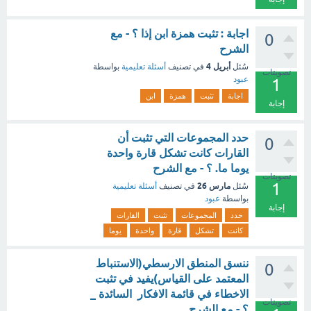
اجابة : تثبت همزة ابن إذا ؟ - مع
0
الشرح
أبريل 4
سُئل
في تصنيف
أسئلة تعليمية
بواسطة
تصويتات
عبود
1
اجابة
تثبت
همزة
ابن
إجابة
حدد المجموعات التي تثبت أن
0
القارات كانت تشكل قارة واحدة
يوما ما. ؟ - مع الشرح
تصويتات
1
مارس 26
سُئل
في تصنيف
أسئلة تعليمية
بواسطة
عبود
إجابة
حدد
المجموعات
تثبت
القارات
كانت
تشكل
قارة
واحدة
يوما
ننسق المنطق الارسطي(الاستنباط
0
المعتمد على القياس)يفيد في تثبت
الاخطاء في قائمة الافكار السائدة _
تصويتات
؟ - مع الشرح