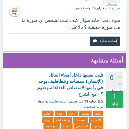
تصويتات
تم الرد عليه
فبراير 16
بواسطة
عبود
سوف تجد إجابة سؤال كيف تثبت لشخص أن صورة ما
هي صورة حقيقية ؟ بالأعلى.
أسئلة مشابهة
تثبت نفسها داخل أمعاء العائل
0
(الإنسان) ممصات وخطاطيف يوجد
في رأسها لامتصاص الغذاء المهضوم
تصويتات
؟ - مع الشرح
1
يوليو 13
سُئل
في تصنيف
أسئلة تعليمية
بواسطة
إجابة
نورة المجتهدة
تثبت
نفسها
داخل
أمعاء
العائل
الإنسان
ممصات
وخطاطيف
يوجد
رأسها
لامتصاص
الغذاء
المهضوم