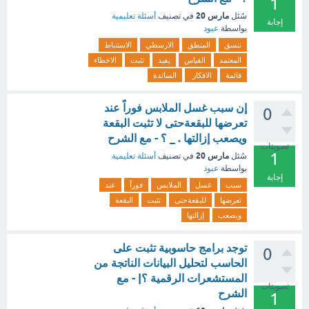
1
مارس 20
سُئل
في تصنيف
أسئلة تعليمية
إجابة
بواسطة
عبود
ننسق
المنطق
الارسطي
الاستنباط
المعتمد
القياس
يفيد
تثبت
الاخطاء
قائمة
الافكار
السائدة
إن سبب غسل الملابس فوراً عند
0
تعرضها للبقعةحتى لا تثبت البقعة
ويصعب إزالتها . _ ؟ - مع الشرح
تصويتات
1
مارس 20
سُئل
في تصنيف
أسئلة تعليمية
بواسطة
عبود
إجابة
سبب
غسل
الملابس
فوراً
عند
تعرضها
للبقعةحتى
تثبت
البقعة
ويصعب
إزالتها
توجد برامج حاسوبية تثبت على
0
الحاسب لتحليل البيانات الناتجة من
المستشعرات الرقمية ؟| - مع
تصويتات
الشرح
1