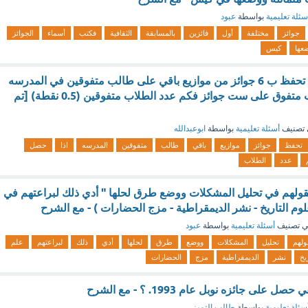
سئلة تعليمية
بواسطة
عبود
جوائز
مختلفة
أول
فائزين
بالمسابقة
الثقافية
فكتب
أسماء
الجوائز
عها
كيس
معلم لديه 48 جائزه تحفظ ب 6 جوائز من موازيع باقي على طالب متفوقين في المدرسه
اذا حصل كل الطالب متفوق على ست جوائز فكم عدد الطلاب متفوقين (0.5 نقطة) [تم
تصنيف
أسئلة تعليمية
بواسطة
ابوعبدالله
تحفظ
جوائز
موازيع
باقي
طالب
متفوقين
المدرسه
اذا
حصل
عدد
الطلاب
عقولهم في تحليل المشكلات ووضع طرق لحلها " أدي ذلك لبراعتهم في
لوم التاريخ - نشر الديمقراطية - مزج الحضارات ) - مع الشرح
 تصنيف
أسئلة تعليمية
بواسطة
عبود
لهم
تحليل
المشكلات
ووضع
طرق
لحلها
أدي
ذلك
لبراعتهم
علم
ريخ
نشر
الديمقراطية
مزج
الحضارات
لى جائزه نوبل عام 1993. ؟ - مع الشرح
سئلة تعليمية
بواسطة
طالب التميز