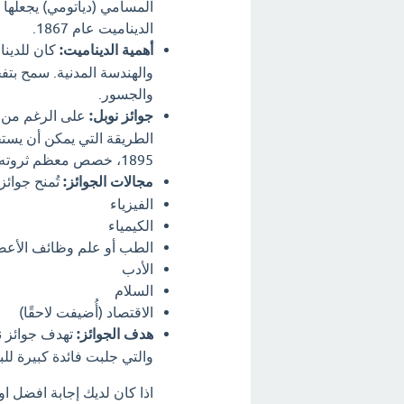
المسامي (دياتومي) يجعلها أ
الديناميت عام 1867.
أهمية الديناميت:
كان للدينا
والهندسة المدنية. سمح بتف
والجسور.
جوائز نوبل:
على الرغم من أن
الطريقة التي يمكن أن يستخ
1895، خصص معظم ثروته لإنشاء سلسلة من الجوائز التي تُعرف الآن باسم جوائز نوبل.
مجالات الجوائز:
تُمنح جوائز
الفيزياء
الكيمياء
الطب أو علم وظائف الأعض
الأدب
السلام
الاقتصاد (أُضيفت لاحقًا)
هدف الجوائز:
تهدف جوائز نو
والتي جلبت فائدة كبيرة للب
اذا كان لديك إجابة افضل ا