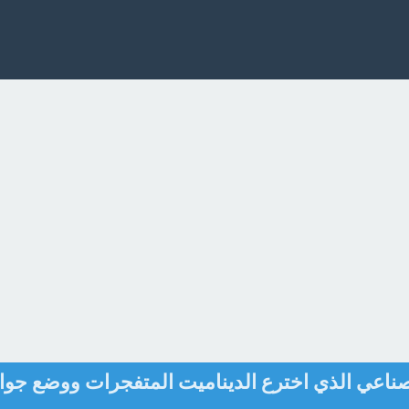
لصناعي الذي اخترع الديناميت المتفجرات ووضع جوائ