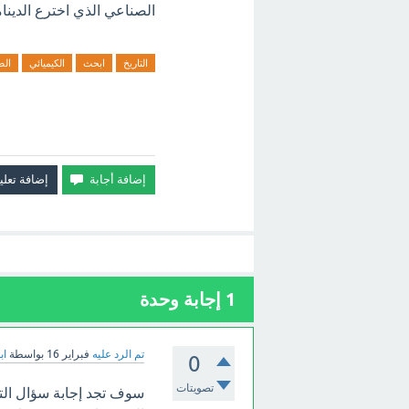
الصناعي الذي اخترع الدينا
التاريخ
ابحث
الكيميائي
الص
1
إجابة وحدة
تم الرد عليه
فبراير 16
بواسطة
اب
0
تصويتات
سوف تجد إجابة سؤال التا