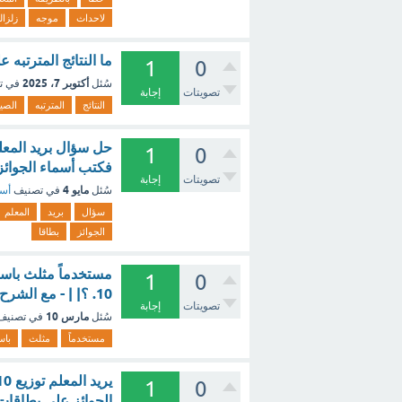
لاحداث
موجه
زلزال
ما النتائج المترتبه
1
0
أكتوبر 7، 2025
سُئل
في ت
تصويتات
إجابة
النتائج
المترتبه
الصي
1
0
فكتب أسماء الجوائز
تصويتات
إجابة
مايو 4
سُئل
في تصنيف
أسئ
سؤال
بريد
المعلم
الجوائز
بطاقا
1
0
10. ؟| | - مع الشرح
تصويتات
إجابة
مارس 10
سُئل
في تصني
مستخدماً
مثلث
باس
1
0
الجوائز على بطاقات