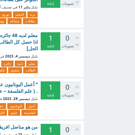
تصويتات
إجابة
يناير 11
سُئل
في تصنيف
أ
يريد
المعلم
توزيع
بطاقات
متماثلة
ووض
1
0
تصويتات
إجابة
الحل]
ديسمبر 4، 2025
سُئل
في 
معلم
لديه
جائزه
الطالب
متفوق
فكم
" أعمل اليونانيون 
1
0
. ( علم الفلسفة – ع
تصويتات
إجابة
ديسمبر 29، 2025
سُئل
في
أعمل
اليونانيون
عقو
الفلسفة
علوم
التا
من هو مناضل افريقي حصل ع
1
0
يونيو 25
سُئل
في تصنيف
أ