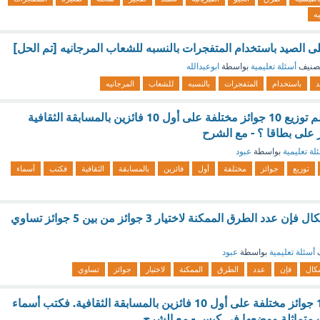
يه
 على الصيد باستخدام المتفجرات بالنسبه للشعاب المرجانيه [تم الحل]
صنيف
أسئلة تعليمية
بواسطة
ابوعبدالله
د
باستخدام
المتفجرات
بالنسبه
للشعاب
المرجانيه
حل سؤال بريد المعلم توزيع 10 جوائز مختلفة على أول 10 فائزين بالمسابقة الثقافية
 على بطاقا ؟ - مع الشرح
لة تعليمية
بواسطة
عبود
توزيع
جوائز
مختلفة
أول
فائزين
بالمسابقة
الثقافية
فكتب
أسماء
مستخدماً مثلث باسكال فإن عدد الطرق الممكنة لاختيار 3 جوائز من بين 5 جوائز تساوي
ف
أسئلة تعليمية
بواسطة
عبود
كال
فإن
عدد
الطرق
الممكنة
لاختيار
جوائز
تساوي
يريد المعلم توزيع 10 جوائز مختلفة على أول 10 فائزين بالمسابقة الثقافية. فكتب أسماء
 متماثلة ووضعها في كيس - مع الشرح