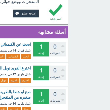
المتفجرات ووضع جوائز نو
أفضل إجابة
أسئلة مشابهة
ابحث عن الكيميائي 
1
0
فبراير 16
سُئل
في تصنيف
تصويتات
إجابة
ابحث
الكيميائي
الص
اخترع الفريد نوبل ا
1
0
مارس 17
سُئل
في تصني
تصويتات
إجابة
اخترع
الفريد
نوبل
صح او خطا بالطريقه
1
0
صغيره من المتفجرات
تصويتات
إجابة
مارس 14
سُئل
في تصني
خطا
بالطريقه
المغ