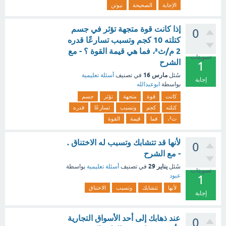
الإجابة
الصحيحة
نيوتن
إذا كانت قوة متجهة تؤثر في جسم
0
كتلته 10 كجم وتسبب تسارعًا قدره
2 م/ث²، فما هي قيمة القوة ؟ - مع
تصويتات
الشرح
1
مارس 16
سُئل
في تصنيف
أسئلة تعليمية
إجابة
بواسطة
ابوعبدالله
كانت
قوة
متجهة
تؤثر
جسم
كتلته
كجم
وتسبب
تسارعًا
قدره
ث²،
فما
قيمة
القوة
لأنها قد تتشابك وتسبب له الاختناق .
0
- مع الشرح
يناير 29
سُئل
في تصنيف
أسئلة تعليمية
بواسطة
تصويتات
عبود
1
لأنها
تتشابك
وتسبب
الاختناق
إجابة
عند ذهابك إلى أحد الأسواق التجارية
0