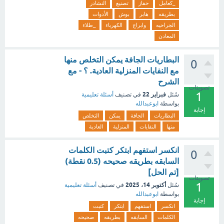
_كعامل
حفاز
تصنيع
النشادر
بطريقه
هابر
بوش
الأدوات
الجراحيه
وابراج
الكهرباء
_طلاء
المعادن
البطاريات الجافة يمكن التخلص منها
0
مع النفايات المنزلية العادية. ؟ - مع
الشرح
تصويتات
1
فبراير 22
سُئل
في تصنيف
أسئلة تعليمية
بواسطة
ابوعبدالله
إجابة
البطاريات
الجافة
يمكن
التخلص
منها
النفايات
المنزلية
العادية
انكسر استفهم ابتكر كتبت الكلمات
0
السابقه بطريقه صحيحه (0.5 نقطة)
[تم الحل]
تصويتات
1
أكتوبر 14، 2025
سُئل
في تصنيف
أسئلة تعليمية
بواسطة
ابوعبدالله
إجابة
انكسر
استفهم
ابتكر
كتبت
الكلمات
السابقه
بطريقه
صحيحه