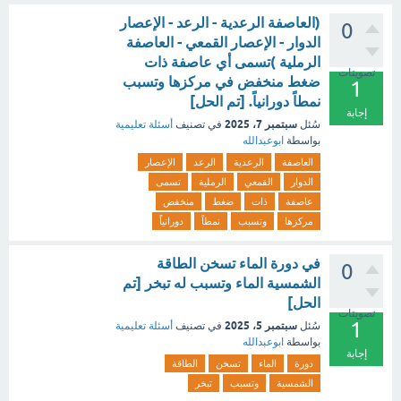
(العاصفة الرعدية - الرعد - الإعصار
0
الدوار - الإعصار القمعي - العاصفة
الرملية )تسمى أي عاصفة ذات
تصويتات
ضغط منخفض في مركزها وتسبب
1
نمطاً دورانياً. [تم الحل]
إجابة
سبتمبر 7، 2025
سُئل
في تصنيف
أسئلة تعليمية
بواسطة
ابوعبدالله
العاصفة
الرعدية
الرعد
الإعصار
الدوار
القمعي
الرملية
تسمى
عاصفة
ذات
ضغط
منخفض
مركزها
وتسبب
نمطاً
دورانياً
في دورة الماء تسخن الطاقة
0
الشمسية الماء وتسبب له تبخر [تم
الحل]
تصويتات
1
سبتمبر 5، 2025
سُئل
في تصنيف
أسئلة تعليمية
بواسطة
ابوعبدالله
إجابة
دورة
الماء
تسخن
الطاقة
الشمسية
وتسبب
تبخر