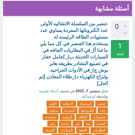
أسئلة مشابهة
عنصر من السلسلة الانتقاليه الأولى
0
عدد الكتروناتها المفردة يساوي عدد
مستويات الطاقه الرئيسه له
تصويتات
يستخدم هذا العنصر في كل مما يلي
1
ماعدا أ)_في البطاريات الجافه في
إجابة
السيارات الحديثة ب)_كعامل حفاز
في تصنيع النشادر بطريقه هابر
بوش ج)_في الأدوات الجراحيه
وابراج الكهرباء د)_طلاء المعادن [تم
الحل]
سبتمبر 7، 2025
سُئل
في تصنيف
أسئلة تعليمية
بواسطة
ابوعبدالله
عنصر
السلسلة
الانتقاليه
الأولى
عدد
الكتروناتها
المفردة
يساوي
مستويات
الطاقه
الرئيسه
يستخدم
العنصر
مما
يلي
ماعدا
_في
البطاريات
الجافه
السيارات
الحديثة