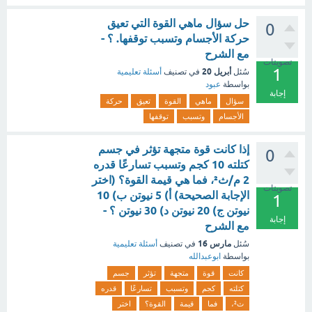
حل سؤال ماهي القوة التي تعيق
0
حركة الأجسام وتسبب توقفها. ؟ -
مع الشرح
تصويتات
1
أبريل 20
سُئل
في تصنيف
أسئلة تعليمية
بواسطة
عبود
إجابة
سؤال
ماهي
القوة
تعيق
حركة
الأجسام
وتسبب
توقفها
إذا كانت قوة متجهة تؤثر في جسم
0
كتلته 10 كجم وتسبب تسارعًا قدره
2 م/ث²، فما هي قيمة القوة؟ (اختر
تصويتات
الإجابة الصحيحة) أ) 5 نيوتن ب) 10
1
نيوتن ج) 20 نيوتن د) 30 نيوتن ؟ -
إجابة
مع الشرح
مارس 16
سُئل
في تصنيف
أسئلة تعليمية
بواسطة
ابوعبدالله
كانت
قوة
متجهة
تؤثر
جسم
كتلته
كجم
وتسبب
تسارعًا
قدره
ث²،
فما
قيمة
القوة؟
اختر