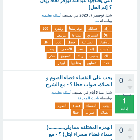
التي يحتاجها عبدالله ليوفر 500 ريال
؟ [تم الحل]
نوفمبر 7، 2023
سُئل
في تصنيف
أسئلة تعليمية
بواسطة
صبا
أراد
عبدالله
يوفرمبلغاً
وقدره
500
ريالاً
ليشتري
مذياعا
مرتبطا
بالأقمار
الصناعية
حصل
300
ريال
أهديت
إليه
عيد
الأضحى،
وبعد
ذلك
يضيف
ريالا
الأسبوع
فكم
عدد
الأسابيع
يحتاجها
ليوفر
يجب على النفساء قضاء الصوم و
0
الصلاة. صواب خطا ؟ - مع الشرح
5 أيام
سُئل
منذ
في تصنيف
أسئلة تعليمية
تصويتات
بواسطة
باحث المعرفة
1
يجب
النفساء
قضاء
الصوم
إجابة
الصلاة
صواب
خطا
الهمزه المختلفه مما يلي............(
0
سماء قضاء صحراء ابتل) ؟ - مع