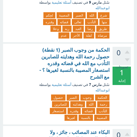
مارس 9
سُئل
في تصنيف
أسئلة تعليمية
بواسطة
ابوعبدالله
شرع
الله
الصبر
المصيبة
لحِكم
منها
التأدب
تعالى
قضائه
وقدره
طريق
رضا
العبد
ربه
وعلا
مرضاة
لقلة
الأجر
عدم
الحكمة من وجوب الصبر (1 نقطة)
0
حصول رحمة الله وهدايته للصابرين
التأدب مع الله في قضائه وقدره
تصويتات
استصغار المصيبة بالنسبة لغيرها ؟ -
1
مع الشرح
إجابة
مارس 7
سُئل
في تصنيف
أسئلة تعليمية
بواسطة
ابوعبدالله
الحكمة
وجوب
الصبر
حصول
رحمة
الله
وهدايته
للصابرين
التأدب
قضائه
وقدره
استصغار
المصيبة
بالنسبة
لغيرها
البكاء عند المصائب ، جائز ، ولا
0