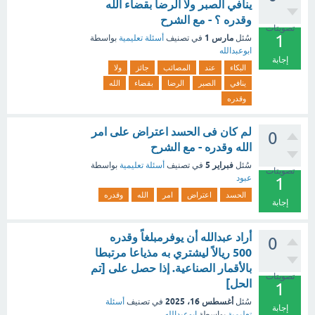
ينافي الصبر ولا الرضا بقضاء الله
وقدره ؟ - مع الشرح
تصويتات
1
مارس 1
سُئل
في تصنيف
أسئلة تعليمية
بواسطة
ابوعبدالله
إجابة
البكاء
عند
المصائب
جائز
ولا
ينافي
الصبر
الرضا
بقضاء
الله
وقدره
لم كان فى الحسد اعتراض على امر
0
الله وقدره - مع الشرح
فبراير 5
سُئل
في تصنيف
أسئلة تعليمية
بواسطة
تصويتات
عبود
1
الحسد
اعتراض
امر
الله
وقدره
إجابة
أراد عبدالله أن يوفرمبلغاً وقدره
0
500 ريالاً ليشتري به مذياعا مرتبطا
بالأقمار الصناعية. إذا حصل على [تم
تصويتات
الحل]
1
أغسطس 16، 2025
سُئل
في تصنيف
أسئلة
إجابة
تعليمية
بواسطة
ابوعبدالله