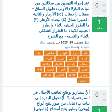
عند إجراء التهجين بين سلالتين من
0
لنبات البازلاء الأولى : طويل الساق •
صفتان راجعتان ( R) الأزهار والثانية
تصويتات
: قصير الساق (٤) بيضاء الأزهار (٢)
1
ما الطرز الجينيه للاباء والطرز
إجابة
الجينيه للابناء ما الطراز الشكلي
للابناء والنسبه - مع الشرح
ديسمبر 28، 2025
سُئل
في تصنيف
أسئلة
تعليمية
بواسطة
عبود
عند
إجراء
التهجين
سلالتين
لنبات
البازلاء
الأولى
طويل
الساق
صفتان
راجعتان
الأزهار
والثانية
قصير
بيضاء
الطرز
الجينيه
للاباء
والطرز
للابناء
الطراز
الشكلي
والنسبه
أيُّ سيناريو يوضّح تعاقب الأجيال في
0
السرخسيات؟ أ) تحول البذرة إلى
نبات ب) تبادل بين طور ينتج أبواغ
تصويتات
(بوغي) وطور ينتج أمشاج (جاميتي)
1