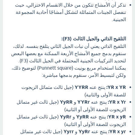
تذكر أن الأمشاج تتكون من خلال الانقسام الاختزالي، حيث
تنفصل الجينات المتماثلة لتشكل أمشاجًا أحادية المجموعة
الجينية.
التلقيح الذاتي والجيل الثالث (F3):
التلقيح الذاتي يعني أن نبات الجيل الثاني يتلقح بنفسه. لذلك،
سنقوم بدمج جميع الأمشاج الأربعة الممكنة مع بعضها البعض
لتحديد التركيبات الجينية المحتملة في الجيل الثالث (F3).
يمكننا استخدام مربع بونيت (Punnett square) لتوضيح ذلك،
ولكن لتبسيط الأمر، سنقوم بدمجها مباشرة:
YR x YR:
ينتج عنه
YYRR
(جيل ثالث متماثل الزيجوت
للصفة الأولى والثانية)
YR x Yr:
ينتج عنه
YYRr
و
YyRR
(جيل ثالث غير متماثل
الزيجوت للصفة الأولى أو الثانية)
YR x yR:
ينتج عنه
YyRR
و
YyRr
(جيل ثالث غير متماثل
الزيجوت للصفة الأولى أو الثانية)
YR x yr:
ينتج عنه
YyRr
و
Yyrr
(جيل ثالث غير متماثل