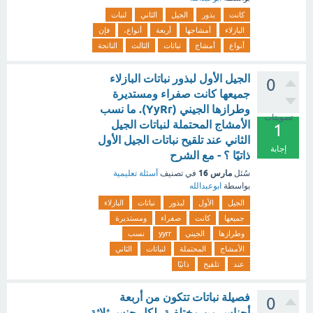
كانت
بذور
الجيل
الثاني
لنبات
البازلاء
أمشاجها
أربعة
أنواع،
فإن
أنواع
أمشاج
نباتات
الثالث
الناتجة
الجيل الأول لبذور نباتات البازلاء
0
جميعها كانت صفراء ومستديرة
وطرازها الجيني (YyRr). ما نسب
تصويتات
الأمشاج المحتملة لنباتات الجيل
1
الثاني عند تلقيح نباتات الجيل الأول
إجابة
ذاتيًا ؟ - مع الشرح
مارس 16
سُئل
في تصنيف
أسئلة تعليمية
بواسطة
ابوعبدالله
الجيل
الأول
لبذور
نباتات
البازلاء
جميعها
كانت
صفراء
ومستديرة
وطرازها
الجيني
yyrr
نسب
الأمشاج
المحتملة
لنباتات
الثاني
عند
تلقيح
ذاتيًا
فصيلة نباتات تتكون من أربعة
0
أجناس من مختلفـة، لكل جنس ثلاثة