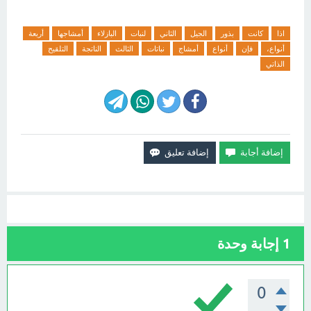
اذا
كانت
بذور
الجيل
الثاني
لنبات
البازلاء
أمشاجها
أربعة
أنواع،
فإن
أنواع
أمشاج
نباتات
الثالث
الناتجة
التلقيح
الذاتي
1
إجابة وحدة
0