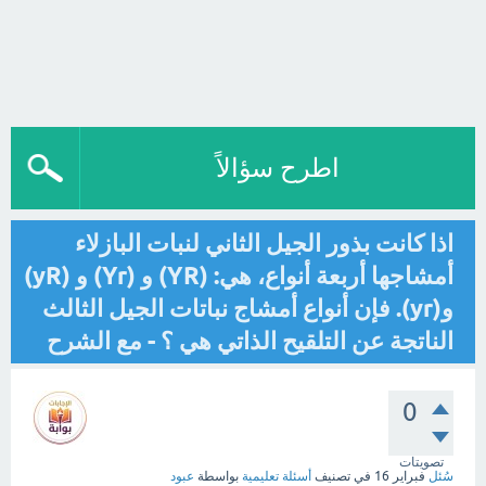
اطرح سؤالاً
اذا كانت بذور الجيل الثاني لنبات البازلاء
أمشاجها أربعة أنواع، هي: (YR) و (Yr) و (yR)
و(yr). فإن أنواع أمشاج نباتات الجيل الثالث
الناتجة عن التلقيح الذاتي هي ؟ - مع الشرح
0
تصويتات
سُئل
فبراير 16
في تصنيف
أسئلة تعليمية
بواسطة
عبود