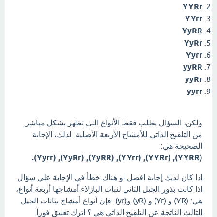
YYRr
YYrr
YyRR
YyRr
Yyrr
yyRR
yyRr
yyrr
ولكن، السؤال يطلب فقط الأنواع التي تظهر بشكل مباشر
من التلقيح الذاتي للأمشاج الأربعة الأصلية. لذلك، الإجابة
الصحيحة هي:
(YYRR), (YYRr), (YYrr), (YyRR), (YyRr), (Yyrr).
اذا كان لديك إجابة افضل او هناك خطأ في الإجابة علي سؤال
اذا كانت بذور الجيل الثاني لنبات البازلاء أمشاجها أربعة أنواع،
هي: (YR) و (Yr) و (yR) و(yr). فإن أنواع أمشاج نباتات الجيل
الثالث الناتجة عن التلقيح الذاتي هي ؟ اترك تعليق فورآ.