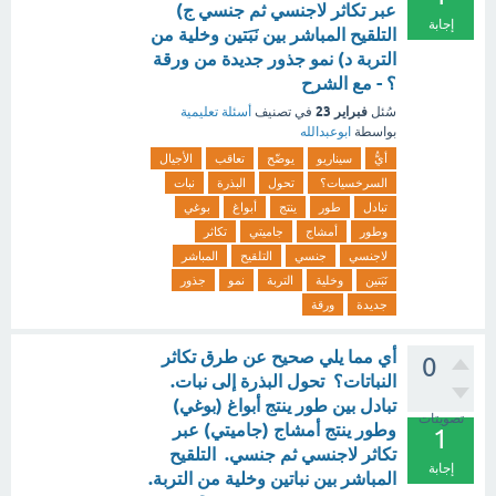
عبر تكاثر لاجنسي ثم جنسي ج)
إجابة
التلقيح المباشر بين نَبَتين وخلية من
التربة د) نمو جذور جديدة من ورقة
؟ - مع الشرح
فبراير 23
سُئل
في تصنيف
أسئلة تعليمية
بواسطة
ابوعبدالله
أيُّ
سيناريو
يوضّح
تعاقب
الأجيال
السرخسيات؟
تحول
البذرة
نبات
تبادل
طور
ينتج
أبواغ
بوغي
وطور
أمشاج
جاميتي
تكاثر
لاجنسي
جنسي
التلقيح
المباشر
نَبَتين
وخلية
التربة
نمو
جذور
جديدة
ورقة
أي مما يلي صحيح عن طرق تكاثر
0
النباتات؟ تحول البذرة إلى نبات.
تبادل بين طور ينتج أبواغ (بوغي)
تصويتات
وطور ينتج أمشاج (جاميتي) عبر
1
تكاثر لاجنسي ثم جنسي. التلقيح
إجابة
المباشر بين نباتين وخلية من التربة.