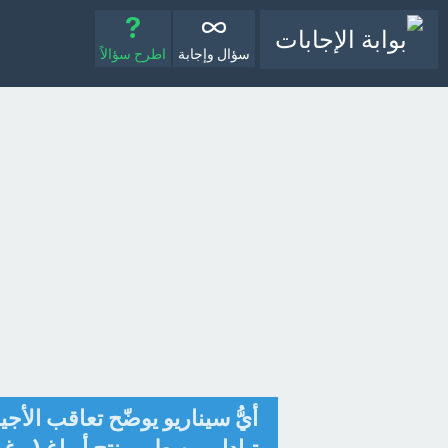
سؤال وإجابة
اطرح سؤالاً
أيُّ سيناريو يوضّح تعاقب ال