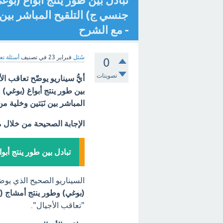
تبادل بين طور ينتج أبواغ (بو
جنسي ج) التلقيح المباشر بين ن
- مع الشرح
سُئل
فبراير 23
في تصنيف
أسئلة تع
0
تصويتات
أيُّ سيناريو يوضّح تعاقب 
بين طور ينتج أبواغ (بوغي)
المباشر بين نَبَتين وخلية 
الإجابة الصحيحة من خلال 
تبادل بين طور ينتج أب
السيناريو الصحيح الذي يو
(بوغي) وطور ينتج أمشاج (
"تعاقب الأجيال".