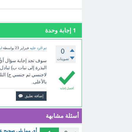
1
إجابة وحدة
تم الرد عليه
فبراير 23
بواسطة
اب
0
تصويتات
سوف تجد إجابة سؤال أيّ
البذرة إلى نبات ب) تبادل
لاجنسي ثم جنسي ج) التلقي
بالأعلى.
أفضل إجابة
أسئلة مشابهة
أي مما يلي صحيح عن 