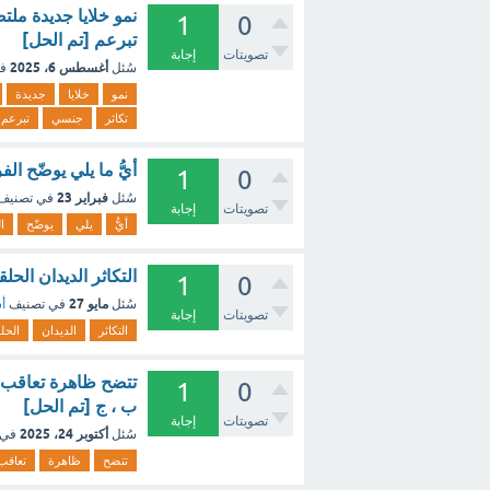
نمو خلايا جديدة ملتص
1
0
تبرعم [تم الحل]
تصويتات
إجابة
أغسطس 6، 2025
سُئل
ف
نمو
خلايا
جديدة
تكاثر
جنسي
تبرعم
أيُّ ما يلي يوضّح ا
1
0
فبراير 23
سُئل
في تصنيف
تصويتات
إجابة
أيُّ
يلي
يوضّح
ا
التكاثر الديدان الح
1
0
مايو 27
سُئل
في تصنيف
أس
تصويتات
إجابة
التكاثر
الديدان
الحل
تتضح ظاهرة تعاقب الأ
1
0
ب ، ج [تم الحل]
تصويتات
إجابة
أكتوبر 24، 2025
سُئل
في 
تتضح
ظاهرة
تعاقب