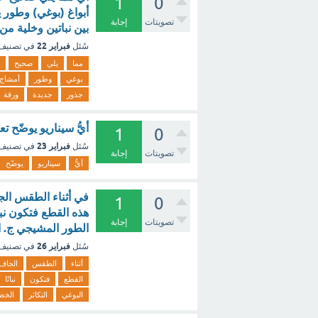
1
0
أبواغ (بوغي) وطور ي
تصويتات
إجابة
بين نباتين وخلية من
فبراير 22
سُئل
في تصنيف
مما
يلي
صحيح
بوغي
وطور
أمشاج
جذور
جديدة
ورقة
أيُّ سيناريو يوضّح
1
0
فبراير 23
سُئل
في تصنيف
تصويتات
إجابة
أيُّ
سيناريو
يوضّح
في أثناء الطقس الج
1
0
هذه القطع فتكون نبات
تصويتات
إجابة
الطور المشيجي ج. ا
فبراير 26
سُئل
في تصنيف
أثناء
الطقس
الجاف
القطع
فتكون
نباتًا
البوغي
التكاثر
الخض