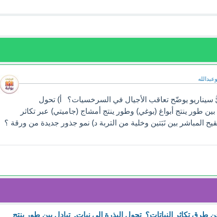
وعبدالله
ُ سيناريو يوضّح تعاقب الأجيال في السرخسيات؟ أ) تحول
 بين طور ينتج أبواغ (بوغي) وطور ينتج أمشاج (جاميتي) عبر تكاثر
ح المباشر بين نَبَتين وخلية من التربة د) نمو جذور جديدة من ورقة ؟
طرق تكاثر النباتات؟ تحول البذرة إلى نبات. تبادل بين طور ينتج