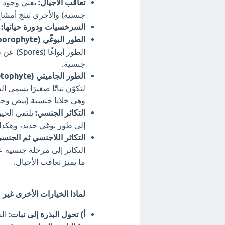
تعاقب الأجيال:
يعني وجود مر
جنسية) والأخرى تنتج أمشاج
السرخسيات ودورة حياتها:
الطور البوغّي (Sporophyte):
جنسية.
الطور الجاميتي (Gametophyte):
وهي خلايا جنسية (بيض وحيو
التكاثر الجنسي:
إلى طور بوغي جديد، وهكذا 
التكاثر اللاجنسي ثم الجنس
التكاثر إلى مرحلة جنسية عن
ما يميز تعاقب الأجيال.
لماذا الخيارات الأخرى غير
أ) تحول البذرة إلى نبات:
الس