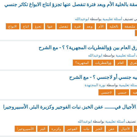
قة بالخلية الأم وبعد فترة تنفصل عنها تجزؤ انتاج الابواغ تكاثر جنسي
ي تصنيف
أسئلة تعليمية
بواسطة
ابوعبدالله
ملتصقة
بالخلية
الأم
وبعد
فترة
تنفصل
عنها
تجزؤ
انتاج
الابواغ
لفرق العام بين ؤوالفطريات المجهرية؟ ؟ - مع الشرح
أسئلة تعليمية
بواسطة
ابوعبدالله
لفرق
العام
ؤوالفطريات
المجهرية؟
لقيه جنسي أو لاجنسي ؟ - مع الشرح
ئلة تعليمية
بواسطة
نورة المجتهدة
قيه
جنسي
لاجنسي
جيال في........ عفن الخبز. نبات الفوجير وكزبرة البئر. الأسبيروجيرا
تصنيف
أسئلة تعليمية
بواسطة
ابوعبدالله
الأجيال
عفن
الخبز
نبات
الفوجير
وكزبرة
البئر
الأسبيروجيرا