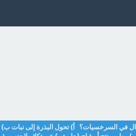
أجيال في السرخسيات؟ أ) تحول البذرة إلى نبات ب)