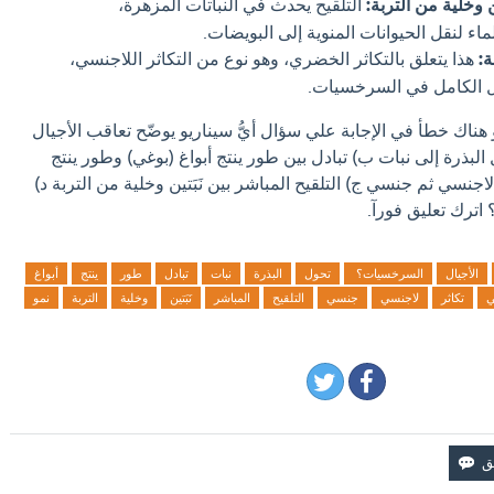
ين وخلية من التربة:
التلقيح يحدث في النباتات المزهرة،
ء لنقل الحيوانات المنوية إلى البويضات.
:
هذا يتعلق بالتكاثر الخضري، وهو نوع من التكاثر اللاجنسي،
ال الكامل في السرخسيات.
 هناك خطأ في الإجابة علي سؤال أيُّ سيناريو يوضّح تعاقب الأجيال
ذرة إلى نبات ب) تبادل بين طور ينتج أبواغ (بوغي) وطور ينتج
اجنسي ثم جنسي ج) التلقيح المباشر بين نَبَتين وخلية من التربة د)
اترك تعليق فورآ.
الأجيال
السرخسيات؟
تحول
البذرة
نبات
تبادل
طور
ينتج
أبواغ
ي
تكاثر
لاجنسي
جنسي
التلقيح
المباشر
نَبَتين
وخلية
التربة
نمو