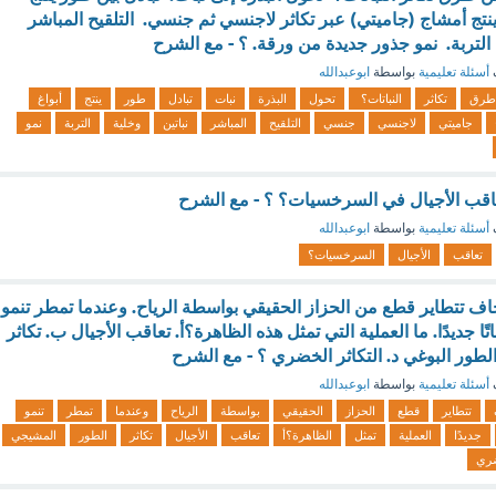
نتج أمشاج (جاميتي) عبر تكاثر لاجنسي ثم جنسي. التلقيح المباشر
 التربة. نمو جذور جديدة من ورقة. ؟ - مع الشرح
أسئلة تعليمية
بواسطة
ابوعبدالله
طرق
تكاثر
النباتات؟
تحول
البذرة
نبات
تبادل
طور
ينتج
أبواغ
جاميتي
لاجنسي
جنسي
التلقيح
المباشر
نباتين
وخلية
التربة
نمو
 تعاقب الأجيال في السرخسيات؟ ؟ - مع الشرح
أسئلة تعليمية
بواسطة
ابوعبدالله
تعاقب
الأجيال
السرخسيات؟
اف تتطاير قطع من الحزاز الحقيقي بواسطة الرياح. وعندما تمطر تنمو
ًا جديدًا. ما العملية التي تمثل هذه الظاهرة؟أ. تعاقب الأجيال ب. تكاثر
لطور البوغي د. التكاثر الخضري ؟ - مع الشرح
أسئلة تعليمية
بواسطة
ابوعبدالله
تتطاير
قطع
الحزاز
الحقيقي
بواسطة
الرياح
وعندما
تمطر
تنمو
جديدًا
العملية
تمثل
الظاهرة؟أ
تعاقب
الأجيال
تكاثر
الطور
المشيجي
ري