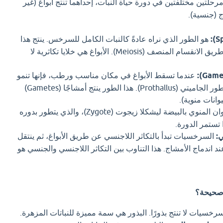
حلتين مختلفتين في دورة حياة النبات، إحداهما تنتج أبواغ (غير
 (جنسية).
هو الطور الذي نراه عادةً كالنبات الكامل للسرخس. ينتج هذا
الطور أبواغًا (Spores) عن طريق الانقسام المنصف (Meiosis). الأبواغ هي خلايا تكاثرية لا
عندما تسقط الأبواغ في مكان مناسب ورطب، فإنها تنمو
لتكوّن نباتًا صغيرًا يسمى الطور الجاميتي (Prothallus). هذا الطور ينتج أمشاجًا (Gametes)
انات منوية).
يلتقي الحيوان المنوي بالبيضة ليشكلا زيجوت (Zygote)، والذي يتطور بدوره
تستمر الدورة.
ي:
السرخسيات تبدأ بالتكاثر اللاجنسي عن طريق الأبواغ، ثم ينتقل
د اندماج الأمشاج. هذا التناوب بين التكاثر اللاجنسي والجنسي هو
 صحيحة؟
رخسيات لا تنتج بذورًا. البذور هي سمة مميزة للنباتات المزهرة.