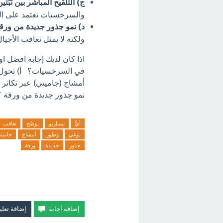
ج) التلقيح المباشر بين نَبَت
والسرخسيات تعتمد على الما
د) نمو جذور جديدة من ورقة
ولكنه لا يمثل تعاقب الأجي
اذا كان لديك إجابة افضل او
في السرخسيات؟ أ) تحول الب
أمشاج (جاميتي) عبر تكاثر ل
نمو جذور جديدة من ورقة ؟ 
أيُّ
سيناريو
يوضّح
تعاقب
بوغي
وطور
أمشاج
جاميت
جذور
جديدة
ورقة