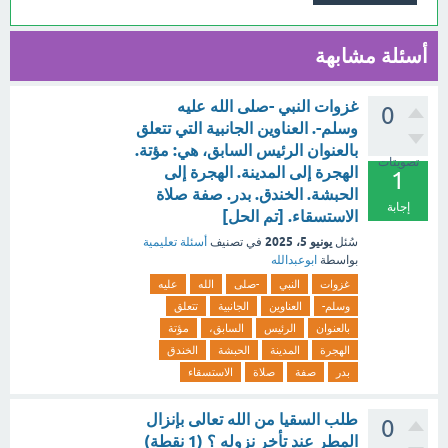
أسئلة مشابهة
غزوات النبي -صلى الله عليه
0
وسلم-. العناوين الجانبية التي تتعلق
بالعنوان الرئيس السابق، هي: مؤتة.
تصويتات
الهجرة إلى المدينة. الهجرة إلى
1
الحبشة. الخندق. بدر. صفة صلاة
إجابة
الاستسقاء. [تم الحل]
يونيو 5، 2025
سُئل
في تصنيف
أسئلة تعليمية
بواسطة
ابوعبدالله
غزوات
النبي
-صلى
الله
عليه
وسلم-
العناوين
الجانبية
تتعلق
بالعنوان
الرئيس
السابق،
مؤتة
الهجرة
المدينة
الحبشة
الخندق
بدر
صفة
صلاة
الاستسقاء
طلب السقيا من الله تعالى بإنزال
0
المطر عند تأخر نزوله ؟ (1 نقطة)