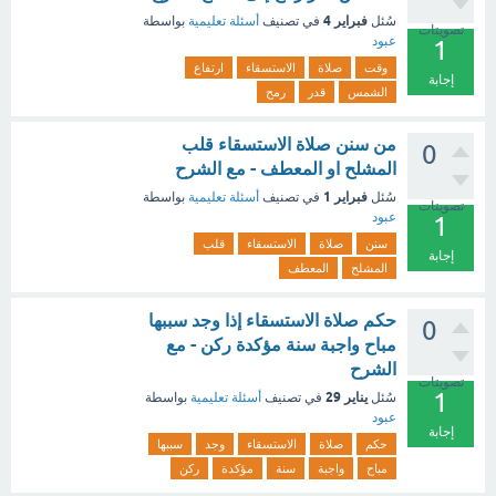
فبراير 4
سُئل
في تصنيف
أسئلة تعليمية
بواسطة
تصويتات
عبود
1
وقت
صلاة
الاستسقاء
ارتفاع
إجابة
الشمس
قدر
رمح
من سنن صلاة الاستسقاء قلب
0
المشلح او المعطف - مع الشرح
فبراير 1
سُئل
في تصنيف
أسئلة تعليمية
بواسطة
تصويتات
عبود
1
سنن
صلاة
الاستسقاء
قلب
إجابة
المشلح
المعطف
حكم صلاة الاستسقاء إذا وجد سببها
0
مباح واجبة سنة مؤكدة ركن - مع
الشرح
تصويتات
1
يناير 29
سُئل
في تصنيف
أسئلة تعليمية
بواسطة
عبود
إجابة
حكم
صلاة
الاستسقاء
وجد
سببها
مباح
واجبة
سنة
مؤكدة
ركن