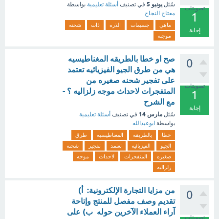
يونيو 5
سُئل
في تصنيف
أسئلة تعليمية
بواسطة
تصويتات
مفتاح النجاح
1
ماهي
جسيمات
الذره
ذات
شحنه
إجابة
موجبه
صح او خطا بالطريقه المغناطيسيه
0
هي من طرق الجيو الفيزيائيه تعتمد
على تفجير شحنه صغيره من
تصويتات
المتفجرات لاحداث موجه زلزاليه ؟ -
1
مع الشرح
إجابة
مارس 14
سُئل
في تصنيف
أسئلة تعليمية
بواسطة
ابوعبدالله
خطا
بالطريقه
المغناطيسيه
طرق
الجيو
الفيزيائيه
تعتمد
تفجير
شحنه
صغيره
المتفجرات
لاحداث
موجه
زلزاليه
من مزايا التجارة الإلكترونية: أ)
0
تقديم وصف مفصل للمنتج وإتاحة
آراء العملاء الآخرين حوله ب) على
تصويتات