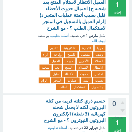
العميل الانتظار لاستلام المنتج بعد
1
شحنه ج) احتمال حدوث الأخطاء
إجابة
قليل بسبب أتمتة عمليات المتجر د)
إلزام العميل بالتسجيل في المتجر
لاستكمال الطلب ؟ - مع الشرح
مارس 1
سُئل
في تصنيف
أسئلة تعليمية
بواسطة
ابوعبدالله
مزايا
التجارة
الإلكترونية
تقديم
وصف
مفصل
للمنتج
وإتاحة
آراء
العملاء
الآخرين
حوله
العميل
الانتظار
لاستلام
المنتج
بعد
شحنه
احتمال
حدوث
الأخطاء
قليل
بسبب
أتمتة
عمليات
المتجر
إلزام
بالتسجيل
لاستكمال
الطلب
جسيم ذري كتلته قريبه من كتلة
0
البروتون لكنه لا يحمل شحنه
كهربائيه (3 نقطة) الإلكترون
تصويتات
البروتون النيوترون ؟ - مع الشرح
1
فبراير 22
سُئل
في تصنيف
أسئلة تعليمية
إجابة