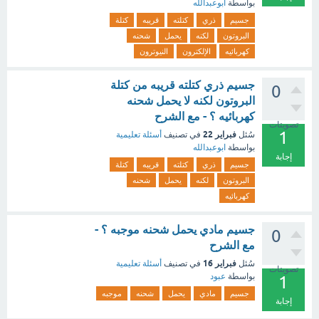
بواسطة
ابوعبدالله
جسيم
ذري
كتلته
قريبه
كتلة
البروتون
لكنه
يحمل
شحنه
كهربائيه
الإلكترون
النيوترون
جسيم ذري كتلته قريبه من كتلة
0
البروتون لكنه لا يحمل شحنه
كهربائيه ؟ - مع الشرح
تصويتات
1
فبراير 22
سُئل
في تصنيف
أسئلة تعليمية
بواسطة
ابوعبدالله
إجابة
جسيم
ذري
كتلته
قريبه
كتلة
البروتون
لكنه
يحمل
شحنه
كهربائيه
جسيم مادي يحمل شحنه موجبه ؟ -
0
مع الشرح
فبراير 16
سُئل
في تصنيف
أسئلة تعليمية
تصويتات
بواسطة
عبود
1
جسيم
مادي
يحمل
شحنه
موجبه
إجابة