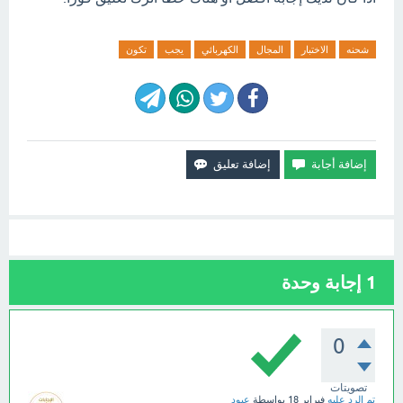
شحنه
الاختبار
المجال
الكهربائي
يجب
تكون
1
إجابة وحدة
0
تصويتات
تم الرد عليه
فبراير 18
بواسطة
عبود