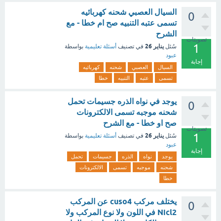
السيال العصبي شحنه كهربائيه
0
تسمى عتبه التنبيه صح ام خطا - مع
الشرح
تصويتات
1
يناير 26
سُئل
في تصنيف
أسئلة تعليمية
بواسطة
عبود
إجابة
السيال
العصبي
شحنه
كهربائيه
تسمى
عتبه
التنبيه
خطا
يوجد في نواه الذره جسيمات تحمل
0
شحنه موجبه تسمى الالكترونات
صح او خطا - مع الشرح
تصويتات
1
يناير 26
سُئل
في تصنيف
أسئلة تعليمية
بواسطة
عبود
إجابة
يوجد
نواه
الذره
جسيمات
تحمل
شحنه
موجبه
تسمى
الالكترونات
خطا
يختلف مركب cuso4 عن المركب
0
Nicl2 في اللون ولا نوع المركب ولا