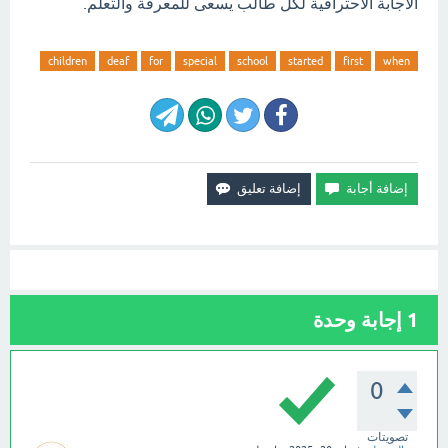
الاجابة الاحترافية لكل طالب يسعى للمعرفة والتعلم.
children
deaf
for
special
school
started
first
when
1
إجابة وحدة
0
تصويتات