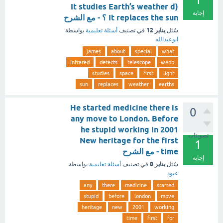
It studies Earth’s weather d)
إجابة
It replaces the sun ؟ - مع الشرح
يناير 12
سُئل
في تصنيف
أسئلة تعليمية
بواسطة
ابوعبدالله
james
about
special
what
infrared
detects
telescope
webb
studies
space
first
light
sun
replaces
weather
earths
He started medicine there is
0
any move to London. Before
he stupid working in 2001
تصويتات
New heritage for the first
1
time - مع الشرح
إجابة
يناير 8
سُئل
في تصنيف
أسئلة تعليمية
بواسطة
عبود
any
there
medicine
started
stupid
before
london
move
heritage
new
2001
working
time
first
for