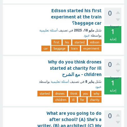
Edison started his first
0
experiment at the train
baggage car؟
تصويتات
1
مايو 18، 2025
سُئل
في تصنيف
أسئلة تعليمية
بواسطة
عبود
إجابة
first
his
started
edison
car
baggage
train
experiment
Why do you think drones
0
started at charity for ill
children - مع الشرح
تصويتات
1
يناير 8
سُئل
في تصنيف
أسئلة تعليمية
بواسطة
عبود
إجابة
started
drones
think
you
why
children
ill
for
charity
What are you going to do
0
after school? (A) She's a
writer. (B) an architect (C) My