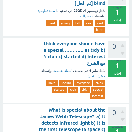
blind [تم الحل]
تصويتات
1
ديسمبر 4، 2025
سُئل
في تصنيف
أسئلة تعليمية
بواسطة
ابوعبدالله
إجابة
deaf
young
tall
see
cant
blind
I think everyone should have
0
a special ………… a) tidy b)
club c) started d) interest ؟ -
تصويتات
مع الشرح
1
مايو 9
سُئل
في تصنيف
أسئلة تعليمية
بواسطة
إجابة
مفتاح النجاح
have
should
everyone
think
started
club
tidy
special
interest
What is special about the
0
James Webb Telescope? a) It
detects infrared light b) It is
تصويتات
the first telescope in space c)
1