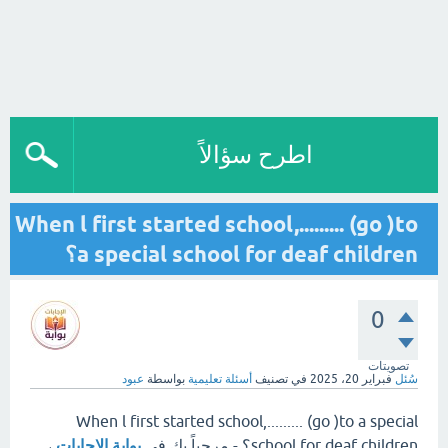
اطرح سؤالاً
When l first started school,......... (go )to
a special school for deaf children؟
0
تصويتات
سُئل
فبراير 20، 2025
في تصنيف
أسئلة تعليمية
بواسطة
عبود
When l first started school,......... (go )to a special
school for deaf children؟ - مرحباً بك في
بوابة الإجابات
،