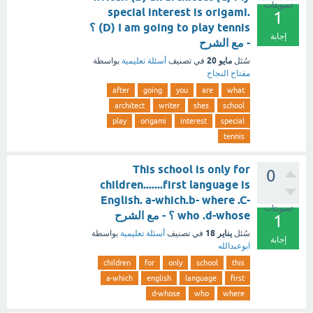
تصويتات
special interest is origami.
1
(D) I am going to play tennis ؟
إجابة
- مع الشرح
مايو 20
سُئل
في تصنيف
أسئلة تعليمية
بواسطة
مفتاح النجاح
after
going
you
are
what
architect
writer
shes
school
play
origami
interest
special
tennis
This school is only for
0
children.......first language is
English. a-which.b- where .C-
تصويتات
who .d-whose ؟ - مع الشرح
1
يناير 18
سُئل
في تصنيف
أسئلة تعليمية
بواسطة
إجابة
ابوعبدالله
children
for
only
school
this
a-which
english
language
first
d-whose
who
where